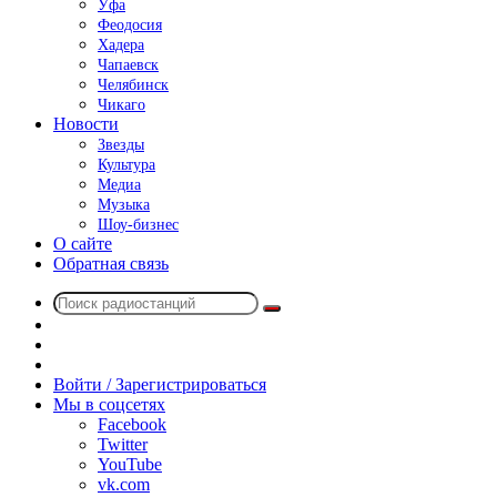
Уфа
Феодосия
Хадера
Чапаевск
Челябинск
Чикаго
Новости
Звезды
Культура
Медиа
Музыка
Шоу-бизнес
О сайте
Обратная связь
Поиск
Switch
радиостанций
skin
Sidebar
Случайное
радио
Войти / Зарегистрироваться
Мы в соцсетях
Facebook
Twitter
YouTube
vk.com