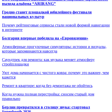
выхода альбома “ARIRANG”
Гродно станет площадкой юбилейного фестиваля
национальных культур
Почему рейтинговые сервисы стали новой формой навигации
в интернете
Болгария впервые победила на «Евровидении»
Атмосферные прогулочные симуляторы: истории и визуалы,
которые запоминаются навсегда
Саундтрек для ремонта: как музыка меняет атмосферу
стройплощадки
Уют дома начинается с чистого ковра: почему это важнее, чем
кажется
Ремонт в квартире: когда без демонтажа не обойтись
Когда нужна полная перестройка: сносим старый дом
правильно
Берлин превратился в столицу звука: стартовал
Superbooth 2026