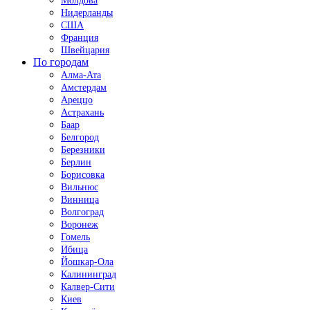
Молдова
Нидерланды
США
Франция
Швейцария
По городам
Алма-Ата
Амстердам
Ареццо
Астрахань
Баар
Белгород
Березники
Берлин
Борисовка
Вильнюс
Винница
Волгоград
Воронеж
Гомель
Ибица
Йошкар-Ола
Калининград
Калвер-Сити
Киев