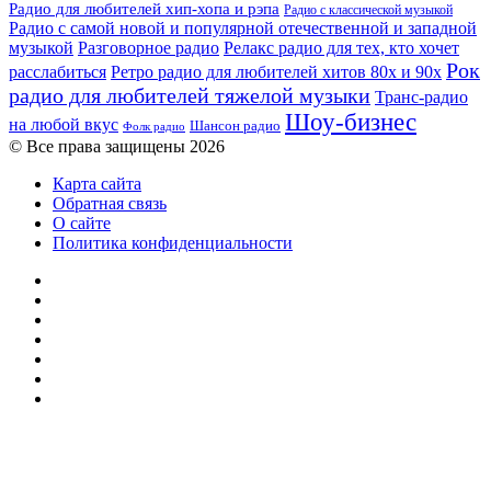
Радио для любителей хип-хопа и рэпа
Радио с классической музыкой
Радио с самой новой и популярной отечественной и западной
музыкой
Разговорное радио
Релакс радио для тех, кто хочет
Рок
расслабиться
Ретро радио для любителей хитов 80х и 90х
радио для любителей тяжелой музыки
Транс-радио
Шоу-бизнес
на любой вкус
Шансон радио
Фолк радио
© Все права защищены 2026
Карта сайта
Обратная связь
О сайте
Политика конфиденциальности
Facebook
Twitter
YouTube
vk.com
Одноклассники
Telegram
RSS
Кнопка
«Наверх»