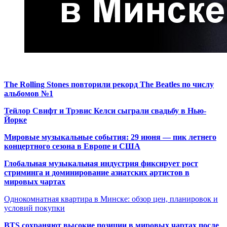
The Rolling Stones повторили рекорд The Beatles по числу
альбомов №1
Тейлор Свифт и Трэвис Келси сыграли свадьбу в Нью-
Йорке
Мировые музыкальные события: 29 июня — пик летнего
концертного сезона в Европе и США
Глобальная музыкальная индустрия фиксирует рост
стриминга и доминирование азиатских артистов в
мировых чартах
Однокомнатная квартира в Минске: обзор цен, планировок и
условий покупки
BTS сохраняют высокие позиции в мировых чартах после