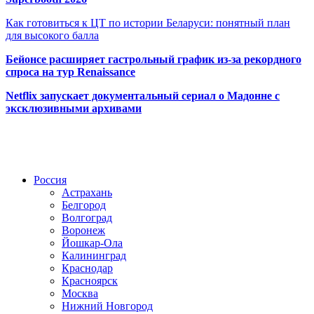
Как готовиться к ЦТ по истории Беларуси: понятный план
для высокого балла
Бейонсе расширяет гастрольный график из-за рекордного
спроса на тур Renaissance
Netflix запускает документальный сериал о Мадонне с
эксклюзивными архивами
Радио по странам
Россия
Астрахань
Белгород
Волгоград
Воронеж
Йошкар-Ола
Калининград
Краснодар
Красноярск
Москва
Нижний Новгород