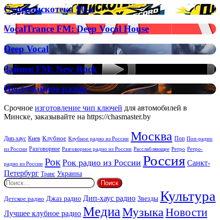
on
Супердискотека
Супердискотека 90-х
Radio
90-
х
VocalTrance
VocalTrance FM: Deep Vocal House
FM:
Deep
Deep
Deep Vocal
Vocal
Vocal
House
Зайцев
Зайцев FM: New Rock
FM:
New
Неслучайное
Неслучайное радио
Rock
радио
Срочное
изготовление чип ключей
для автомобилей в
Минске, заказывайте на https://chasmaster.by
Москва
Киев
Клубное
Дип-хаус
Поп
Поп-радио
Клубное радио из России
из России
Разговорное
Расслабляющее
Ретро
Разговорное радио из России
Ретро-
Россия
Рок
Рок радио из России
Санкт-
радио из России
Петербург
Украина
Транс
Найти:
Культура
Дип-хаус радио
Детское радио
Джаз радио
Звезды
Медиа
Музыка
Новости
Лучшее клубное радио