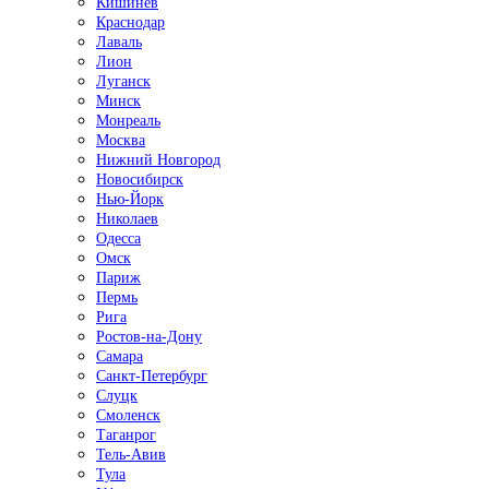
Кишинёв
Краснодар
Лаваль
Лион
Луганск
Минск
Монреаль
Москва
Нижний Новгород
Новосибирск
Нью-Йорк
Николаев
Одесса
Омск
Париж
Пермь
Рига
Ростов-на-Дону
Самара
Санкт-Петербург
Слуцк
Смоленск
Таганрог
Тель-Авив
Тула