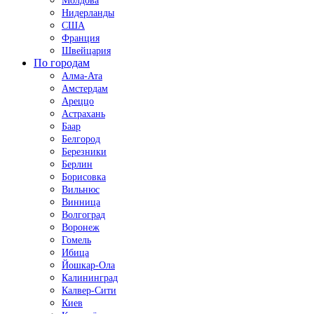
Молдова
Нидерланды
США
Франция
Швейцария
По городам
Алма-Ата
Амстердам
Ареццо
Астрахань
Баар
Белгород
Березники
Берлин
Борисовка
Вильнюс
Винница
Волгоград
Воронеж
Гомель
Ибица
Йошкар-Ола
Калининград
Калвер-Сити
Киев