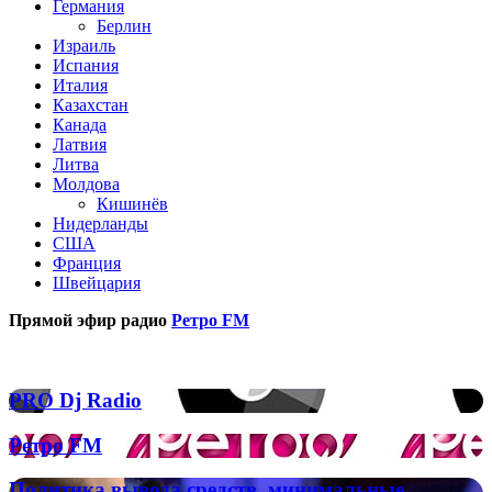
Германия
Берлин
Израиль
Испания
Италия
Казахстан
Канада
Латвия
Литва
Молдова
Кишинёв
Нидерланды
США
Франция
Швейцария
Прямой эфир радио
Ретро FM
Популярные радиостанции
PRO
PRO Dj Radio
Dj
Radio
Ретро
Ретро FM
FM
Политика
Политика вывода средств, минимальные