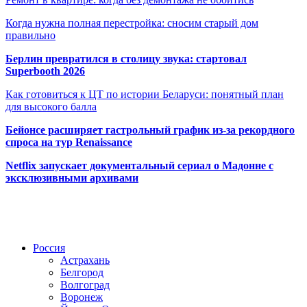
Когда нужна полная перестройка: сносим старый дом
правильно
Берлин превратился в столицу звука: стартовал
Superbooth 2026
Как готовиться к ЦТ по истории Беларуси: понятный план
для высокого балла
Бейонсе расширяет гастрольный график из-за рекордного
спроса на тур Renaissance
Netflix запускает документальный сериал о Мадонне с
эксклюзивными архивами
Радио по странам
Россия
Астрахань
Белгород
Волгоград
Воронеж