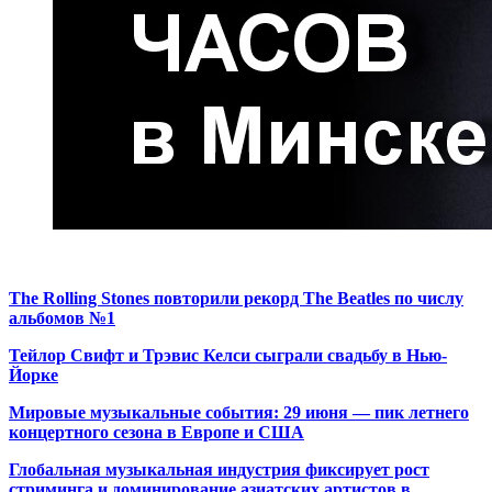
The Rolling Stones повторили рекорд The Beatles по числу
альбомов №1
Тейлор Свифт и Трэвис Келси сыграли свадьбу в Нью-
Йорке
Мировые музыкальные события: 29 июня — пик летнего
концертного сезона в Европе и США
Глобальная музыкальная индустрия фиксирует рост
стриминга и доминирование азиатских артистов в