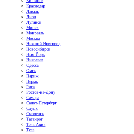
Кишинёв
Краснодар
Лаваль
Лион
Луганск
Минск
Монреаль
Москва
Нижний Новгород
Новосибирск
Нью-Йорк
Николаев
Одесса
Омск
Париж
Пермь
Рига
Ростов-на-Дону
Самара
Санкт-Петербург
Слуцк
Смоленск
Таганрог
Тель-Авив
Тула