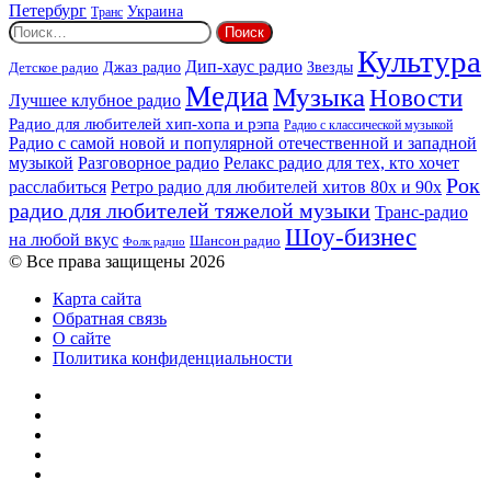
Петербург
Украина
Транс
Найти:
Культура
Дип-хаус радио
Детское радио
Джаз радио
Звезды
Медиа
Музыка
Новости
Лучшее клубное радио
Радио для любителей хип-хопа и рэпа
Радио с классической музыкой
Радио с самой новой и популярной отечественной и западной
музыкой
Разговорное радио
Релакс радио для тех, кто хочет
Рок
расслабиться
Ретро радио для любителей хитов 80х и 90х
радио для любителей тяжелой музыки
Транс-радио
Шоу-бизнес
на любой вкус
Шансон радио
Фолк радио
© Все права защищены 2026
Карта сайта
Обратная связь
О сайте
Политика конфиденциальности
Facebook
Twitter
YouTube
vk.com
Одноклассники