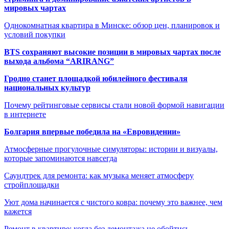
мировых чартах
Однокомнатная квартира в Минске: обзор цен, планировок и
условий покупки
BTS сохраняют высокие позиции в мировых чартах после
выхода альбома “ARIRANG”
Гродно станет площадкой юбилейного фестиваля
национальных культур
Почему рейтинговые сервисы стали новой формой навигации
в интернете
Болгария впервые победила на «Евровидении»
Атмосферные прогулочные симуляторы: истории и визуалы,
которые запоминаются навсегда
Саундтрек для ремонта: как музыка меняет атмосферу
стройплощадки
Уют дома начинается с чистого ковра: почему это важнее, чем
кажется
Ремонт в квартире: когда без демонтажа не обойтись