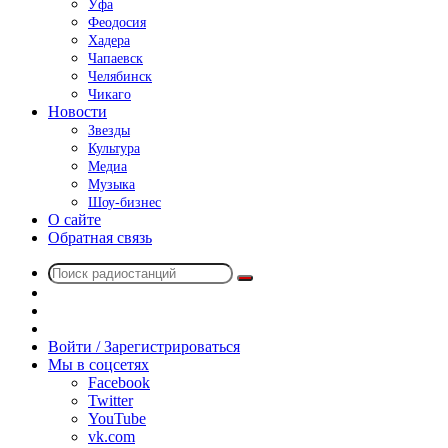
Уфа
Феодосия
Хадера
Чапаевск
Челябинск
Чикаго
Новости
Звезды
Культура
Медиа
Музыка
Шоу-бизнес
О сайте
Обратная связь
Поиск
Switch
радиостанций
skin
Sidebar
Случайное
радио
Войти / Зарегистрироваться
Мы в соцсетях
Facebook
Twitter
YouTube
vk.com