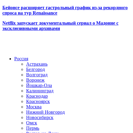
Бейонсе расширяет гастрольный график из-за рекордного
спроса на тур Renaissance
Netflix запускает документальный сериал о Мадонне с
эксклюзивными архивами
Радио по странам
Россия
Астрахань
Белгород
Волгоград
Воронеж
Йошкар-Ола
Калининград
Краснодар
Красноярск
Москва
Нижний Новгород
Новосибирск
Омск
Пермь