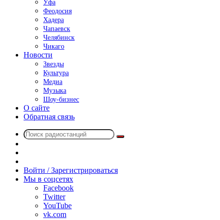
Уфа
Феодосия
Хадера
Чапаевск
Челябинск
Чикаго
Новости
Звезды
Культура
Медиа
Музыка
Шоу-бизнес
О сайте
Обратная связь
Поиск
Switch
радиостанций
skin
Sidebar
Случайное
радио
Войти / Зарегистрироваться
Мы в соцсетях
Facebook
Twitter
YouTube
vk.com