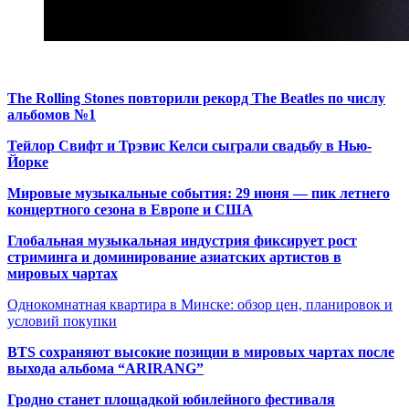
The Rolling Stones повторили рекорд The Beatles по числу
альбомов №1
Тейлор Свифт и Трэвис Келси сыграли свадьбу в Нью-
Йорке
Мировые музыкальные события: 29 июня — пик летнего
концертного сезона в Европе и США
Глобальная музыкальная индустрия фиксирует рост
стриминга и доминирование азиатских артистов в
мировых чартах
Однокомнатная квартира в Минске: обзор цен, планировок и
условий покупки
BTS сохраняют высокие позиции в мировых чартах после
выхода альбома “ARIRANG”
Гродно станет площадкой юбилейного фестиваля