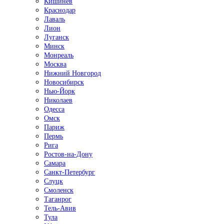
Кишинёв
Краснодар
Лаваль
Лион
Луганск
Минск
Монреаль
Москва
Нижний Новгород
Новосибирск
Нью-Йорк
Николаев
Одесса
Омск
Париж
Пермь
Рига
Ростов-на-Дону
Самара
Санкт-Петербург
Слуцк
Смоленск
Таганрог
Тель-Авив
Тула