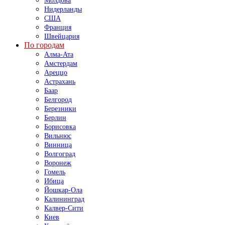
Молдова
Нидерланды
США
Франция
Швейцария
По городам
Алма-Ата
Амстердам
Ареццо
Астрахань
Баар
Белгород
Березники
Берлин
Борисовка
Вильнюс
Винница
Волгоград
Воронеж
Гомель
Ибица
Йошкар-Ола
Калининград
Калвер-Сити
Киев