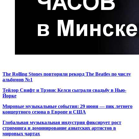
The Rolling Stones повторили рекорд The Beatles по числу
альбомов №1
Тейлор Свифт и Трэвис Келси сыграли свадьбу в Нью-
Йорке
Мировые музыкальные события: 29 июня — пик летнего
концертного сезона в Европе и США
Глобальная музыкальная индустрия фиксирует рост
стриминга и доминирование азиатских артистов в
мировых чартах