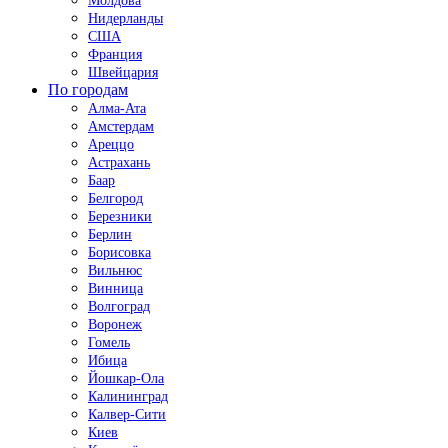
Молдова
Нидерланды
США
Франция
Швейцария
По городам
Алма-Ата
Амстердам
Ареццо
Астрахань
Баар
Белгород
Березники
Берлин
Борисовка
Вильнюс
Винница
Волгоград
Воронеж
Гомель
Ибица
Йошкар-Ола
Калининград
Калвер-Сити
Киев