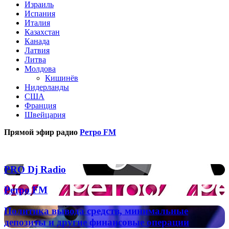
Израиль
Испания
Италия
Казахстан
Канада
Латвия
Литва
Молдова
Кишинёв
Нидерланды
США
Франция
Швейцария
Прямой эфир радио
Ретро FM
Популярные радиостанции
PRO
PRO Dj Radio
Dj
Radio
Ретро
Ретро FM
FM
Политика
Политика вывода средств, минимальные
вывода
депозиты и другие финансовые операции
средств,