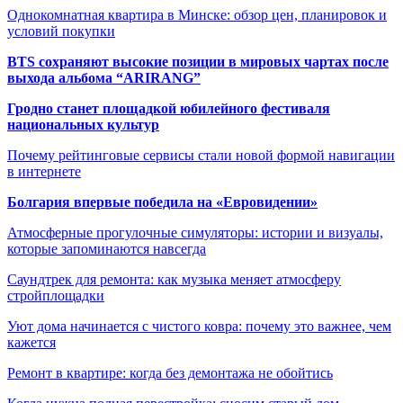
Однокомнатная квартира в Минске: обзор цен, планировок и
условий покупки
BTS сохраняют высокие позиции в мировых чартах после
выхода альбома “ARIRANG”
Гродно станет площадкой юбилейного фестиваля
национальных культур
Почему рейтинговые сервисы стали новой формой навигации
в интернете
Болгария впервые победила на «Евровидении»
Атмосферные прогулочные симуляторы: истории и визуалы,
которые запоминаются навсегда
Саундтрек для ремонта: как музыка меняет атмосферу
стройплощадки
Уют дома начинается с чистого ковра: почему это важнее, чем
кажется
Ремонт в квартире: когда без демонтажа не обойтись