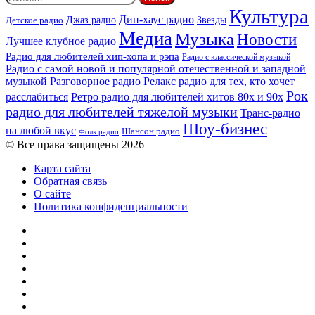
Культура
Дип-хаус радио
Детское радио
Джаз радио
Звезды
Медиа
Музыка
Новости
Лучшее клубное радио
Радио для любителей хип-хопа и рэпа
Радио с классической музыкой
Радио с самой новой и популярной отечественной и западной
музыкой
Разговорное радио
Релакс радио для тех, кто хочет
Рок
расслабиться
Ретро радио для любителей хитов 80х и 90х
радио для любителей тяжелой музыки
Транс-радио
Шоу-бизнес
на любой вкус
Шансон радио
Фолк радио
© Все права защищены 2026
Карта сайта
Обратная связь
О сайте
Политика конфиденциальности
Facebook
Twitter
YouTube
vk.com
Одноклассники
Telegram
RSS