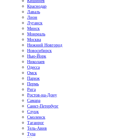
Кишинёв
Краснодар
Лаваль
Лион
Луганск
Минск
Монреаль
Москва
Нижний Новгород
Новосибирск
Нью-Йорк
Николаев
Одесса
Омск
Париж
Пермь
Рига
Ростов-на-Дону
Самара
Санкт-Петербург
Слуцк
Смоленск
Таганрог
Тель-Авив
Тула