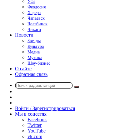
Уфа
Феодосия
Хадера
Чапаевск
Челябинск
Чикаго
Новости
Звезды
Культура
Медиа
Музыка
Шоу-бизнес
О сайте
Обратная связь
Поиск
Switch
радиостанций
skin
Sidebar
Случайное
радио
Войти / Зарегистрироваться
Мы в соцсетях
Facebook
Twitter
YouTube
vk.com