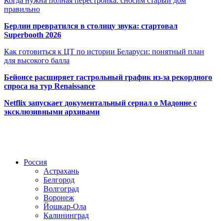
Когда нужна полная перестройка: сносим старый дом
правильно
Берлин превратился в столицу звука: стартовал
Superbooth 2026
Как готовиться к ЦТ по истории Беларуси: понятный план
для высокого балла
Бейонсе расширяет гастрольный график из-за рекордного
спроса на тур Renaissance
Netflix запускает документальный сериал о Мадонне с
эксклюзивными архивами
Радио по странам
Россия
Астрахань
Белгород
Волгоград
Воронеж
Йошкар-Ола
Калининград