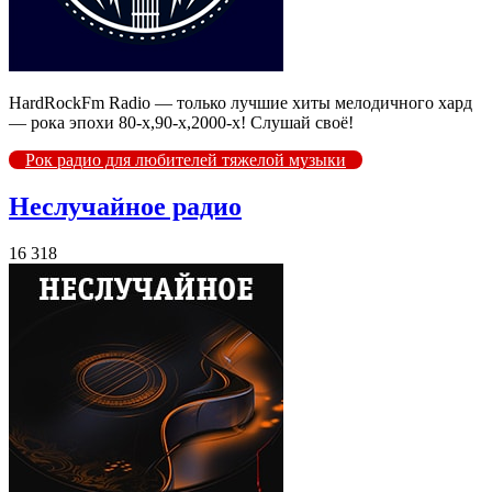
HardRockFm Radio — только лучшие хиты мелодичного хард
— рока эпохи 80-х,90-х,2000-х! Слушай своё!
Рок радио для любителей тяжелой музыки
Неслучайное радио
16 318