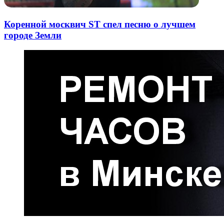
Коренной москвич ST спел песню о лучшем
городе Земли