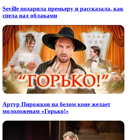
Seville подарила премьеру и рассказала, как
спела над облаками
Артур Пирожков на белом коне желает
молодоженам «Горько!»