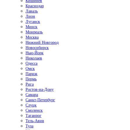
Кишинёв
Краснодар
Лаваль
Лион
Луганск
Минск
Монреаль
Москва
Нижний Новгород
Новосибирск
Нью-Йорк
Николаев
Одесса
Омск
Париж
Пермь
Рига
Ростов-на-Дону
Самара
Санкт-Петербург
Слуцк
Смоленск
Таганрог
Тель-Авив
Тула