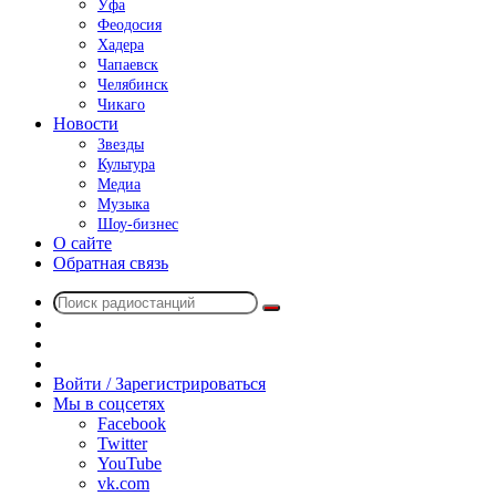
Уфа
Феодосия
Хадера
Чапаевск
Челябинск
Чикаго
Новости
Звезды
Культура
Медиа
Музыка
Шоу-бизнес
О сайте
Обратная связь
Поиск
Switch
радиостанций
skin
Sidebar
Случайное
радио
Войти / Зарегистрироваться
Мы в соцсетях
Facebook
Twitter
YouTube
vk.com