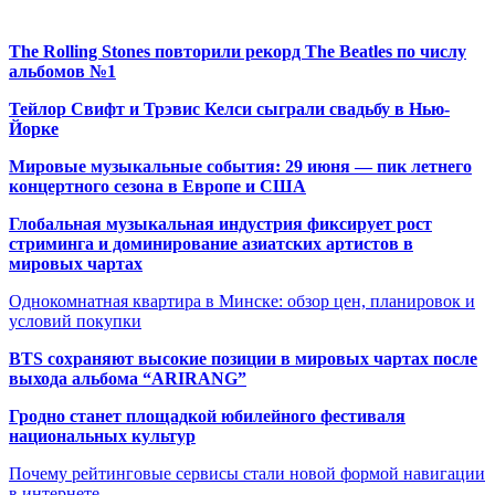
The Rolling Stones повторили рекорд The Beatles по числу
альбомов №1
Тейлор Свифт и Трэвис Келси сыграли свадьбу в Нью-
Йорке
Мировые музыкальные события: 29 июня — пик летнего
концертного сезона в Европе и США
Глобальная музыкальная индустрия фиксирует рост
стриминга и доминирование азиатских артистов в
мировых чартах
Однокомнатная квартира в Минске: обзор цен, планировок и
условий покупки
BTS сохраняют высокие позиции в мировых чартах после
выхода альбома “ARIRANG”
Гродно станет площадкой юбилейного фестиваля
национальных культур
Почему рейтинговые сервисы стали новой формой навигации
в интернете