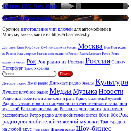
House
Зайцев
Зайцев FM: New Rock
FM:
New
Неслучайное
Неслучайное радио
Rock
радио
Срочное
изготовление чип ключей
для автомобилей в
Минске, заказывайте на https://chasmaster.by
Москва
Киев
Клубное
Дип-хаус
Поп
Поп-радио
Клубное радио из России
из России
Разговорное
Расслабляющее
Ретро
Разговорное радио из России
Ретро-
Россия
Рок
Рок радио из России
Санкт-
радио из России
Петербург
Украина
Транс
Найти:
Культура
Дип-хаус радио
Детское радио
Джаз радио
Звезды
Медиа
Музыка
Новости
Лучшее клубное радио
Радио для любителей хип-хопа и рэпа
Радио с классической музыкой
Радио с самой новой и популярной отечественной и западной
музыкой
Разговорное радио
Релакс радио для тех, кто хочет
Рок
расслабиться
Ретро радио для любителей хитов 80х и 90х
радио для любителей тяжелой музыки
Транс-радио
Шоу-бизнес
на любой вкус
Шансон радио
Фолк радио