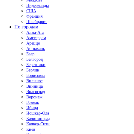
Молдова
Нидерланды
США
Франция
Швейцария
По городам
Алма-Ата
Амстердам
Ареццо
Астрахань
Баар
Белгород
Березники
Берлин
Борисовка
Вильнюс
Винница
Волгоград
Воронеж
Гомель
Ибица
Йошкар-Ола
Калининград
Калвер-Сити
Киев