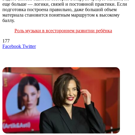
еще больше — логики, связей и постоянной практики. Если
подготовка построена правильно, даже большой объем
материала становится понятным маршрутом к высокому
баллу.
Роль музыки в всестороннем развитии ребёнка
177
LinkedIn
Tumblr
Reddit
Вконтакте
Одноклассники
Skype
Messenger
Messenger
WhatsApp
Telegram
Viber
Line
Поделиться
Печатать
Facebook
Twitter
через
электронную
Похожие радио
почту