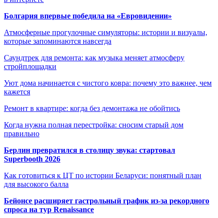
Болгария впервые победила на «Евровидении»
Атмосферные прогулочные симуляторы: истории и визуалы,
которые запоминаются навсегда
Саундтрек для ремонта: как музыка меняет атмосферу
стройплощадки
Уют дома начинается с чистого ковра: почему это важнее, чем
кажется
Ремонт в квартире: когда без демонтажа не обойтись
Когда нужна полная перестройка: сносим старый дом
правильно
Берлин превратился в столицу звука: стартовал
Superbooth 2026
Как готовиться к ЦТ по истории Беларуси: понятный план
для высокого балла
Бейонсе расширяет гастрольный график из-за рекордного
спроса на тур Renaissance