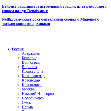
Бейонсе расширяет гастрольный график из-за рекордного
спроса на тур Renaissance
Netflix запускает документальный сериал о Мадонне с
эксклюзивными архивами
Радио по странам
Россия
Астрахань
Белгород
Волгоград
Воронеж
Йошкар-Ола
Калининград
Краснодар
Красноярск
Москва
Нижний Новгород
Новосибирск
Омск
Пермь