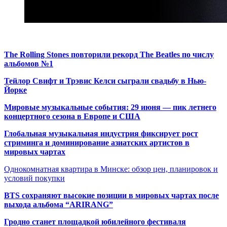
The Rolling Stones повторили рекорд The Beatles по числу
альбомов №1
Тейлор Свифт и Трэвис Келси сыграли свадьбу в Нью-
Йорке
Мировые музыкальные события: 29 июня — пик летнего
концертного сезона в Европе и США
Глобальная музыкальная индустрия фиксирует рост
стриминга и доминирование азиатских артистов в
мировых чартах
Однокомнатная квартира в Минске: обзор цен, планировок и
условий покупки
BTS сохраняют высокие позиции в мировых чартах после
выхода альбома “ARIRANG”
Гродно станет площадкой юбилейного фестиваля