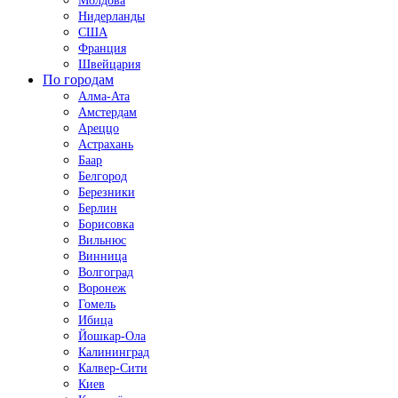
Молдова
Нидерланды
США
Франция
Швейцария
По городам
Алма-Ата
Амстердам
Ареццо
Астрахань
Баар
Белгород
Березники
Берлин
Борисовка
Вильнюс
Винница
Волгоград
Воронеж
Гомель
Ибица
Йошкар-Ола
Калининград
Калвер-Сити
Киев