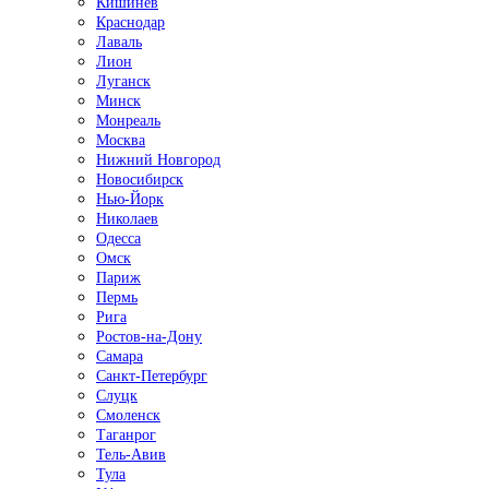
Кишинёв
Краснодар
Лаваль
Лион
Луганск
Минск
Монреаль
Москва
Нижний Новгород
Новосибирск
Нью-Йорк
Николаев
Одесса
Омск
Париж
Пермь
Рига
Ростов-на-Дону
Самара
Санкт-Петербург
Слуцк
Смоленск
Таганрог
Тель-Авив
Тула