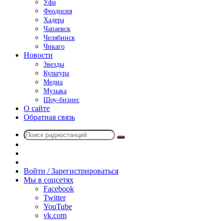
Уфа
Феодосия
Хадера
Чапаевск
Челябинск
Чикаго
Новости
Звезды
Культура
Медиа
Музыка
Шоу-бизнес
О сайте
Обратная связь
Поиск
Switch
радиостанций
skin
Sidebar
Случайное
радио
Войти / Зарегистрироваться
Мы в соцсетях
Facebook
Twitter
YouTube
vk.com