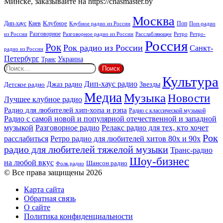
Минске, заказывайте на https://chasmaster.by
Москва
Киев
Клубное
Дип-хаус
Поп
Поп-радио
Клубное радио из России
из России
Разговорное
Расслабляющее
Ретро
Разговорное радио из России
Ретро-
Россия
Рок
Рок радио из России
Санкт-
радио из России
Петербург
Украина
Транс
Найти:
Культура
Дип-хаус радио
Детское радио
Джаз радио
Звезды
Медиа
Музыка
Новости
Лучшее клубное радио
Радио для любителей хип-хопа и рэпа
Радио с классической музыкой
Радио с самой новой и популярной отечественной и западной
музыкой
Разговорное радио
Релакс радио для тех, кто хочет
Рок
расслабиться
Ретро радио для любителей хитов 80х и 90х
радио для любителей тяжелой музыки
Транс-радио
Шоу-бизнес
на любой вкус
Шансон радио
Фолк радио
© Все права защищены 2026
Карта сайта
Обратная связь
О сайте
Политика конфиденциальности