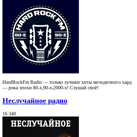
HardRockFm Radio — только лучшие хиты мелодичного хард
— рока эпохи 80-х,90-х,2000-х! Слушай своё!
Неслучайное радио
16 340