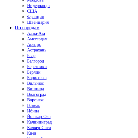
Молдова
Нидерланды
США
Франция
Швейцария
По городам
Алма-Ата
Амстердам
Ареццо
Астрахань
Баар
Белгород
Березники
Берлин
Борисовка
Вильнюс
Винница
Волгоград
Воронеж
Гомель
Ибица
Йошкар-Ола
Калининград
Калвер-Сити
Киев