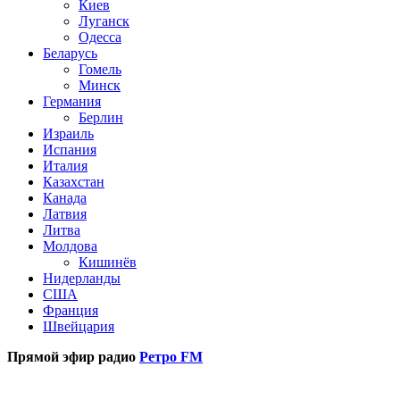
Киев
Луганск
Одесса
Беларусь
Гомель
Минск
Германия
Берлин
Израиль
Испания
Италия
Казахстан
Канада
Латвия
Литва
Молдова
Кишинёв
Нидерланды
США
Франция
Швейцария
Прямой эфир радио
Ретро FM
Популярные радиостанции