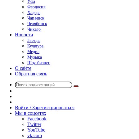
Уфа
Феодосия
Хадера
Чапаевск
Челябинск
Чикаго
Новости
Звезды
Культура
Медиа
Музыка
Шоу-бизнес
О сайте
Обратная связь
Поиск
Switch
радиостанций
skin
Sidebar
Случайное
радио
Войти / Зарегистрироваться
Мы в соцсетях
Facebook
Twitter
YouTube
vk.com