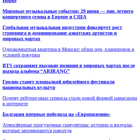
Йорке
Мировые музыкальные события: 29 июня — пик летнего
концертного сезона в Европе и США
Глобальная музыкальная индустрия фиксирует рост
стриминга и доминирование азиатских артистов в
мировых чартах
Однокомнатная квартира в Минске: обзор цен, планировок и
условий покупки
BTS сохраняют высокие позиции в мировых чартах после
выхода альбома “ARIRANG”
Гродно станет площадкой юбилейного фестиваля
национальных культур
Почему рейтинговые сервисы стали новой формой навигации
в интернете
Болгария впервые победила на «Евровидении»
Атмосферные прогулочные симуляторы: истории и визуалы,
которые запоминаются навсегда