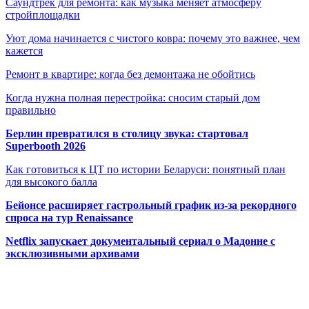
Саундтрек для ремонта: как музыка меняет атмосферу
стройплощадки
Уют дома начинается с чистого ковра: почему это важнее, чем
кажется
Ремонт в квартире: когда без демонтажа не обойтись
Когда нужна полная перестройка: сносим старый дом
правильно
Берлин превратился в столицу звука: стартовал
Superbooth 2026
Как готовиться к ЦТ по истории Беларуси: понятный план
для высокого балла
Бейонсе расширяет гастрольный график из-за рекордного
спроса на тур Renaissance
Netflix запускает документальный сериал о Мадонне с
эксклюзивными архивами
Радио по странам