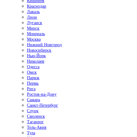
Кишинёв
Краснодар
Лаваль
Лион
Луганск
Минск
Монреаль
Москва
Нижний Новгород
Новосибирск
Нью-Йорк
Николаев
Одесса
Омск
Париж
Пермь
Рига
Ростов-на-Дону
Самара
Санкт-Петербург
Слуцк
Смоленск
Таганрог
Тель-Авив
Тула