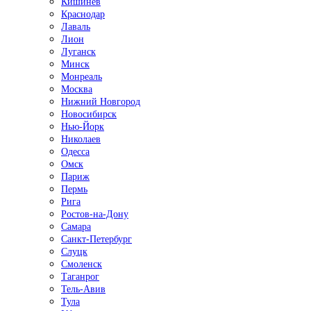
Кишинёв
Краснодар
Лаваль
Лион
Луганск
Минск
Монреаль
Москва
Нижний Новгород
Новосибирск
Нью-Йорк
Николаев
Одесса
Омск
Париж
Пермь
Рига
Ростов-на-Дону
Самара
Санкт-Петербург
Слуцк
Смоленск
Таганрог
Тель-Авив
Тула