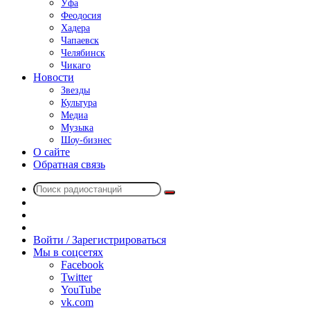
Уфа
Феодосия
Хадера
Чапаевск
Челябинск
Чикаго
Новости
Звезды
Культура
Медиа
Музыка
Шоу-бизнес
О сайте
Обратная связь
Поиск
Switch
радиостанций
skin
Sidebar
Случайное
радио
Войти / Зарегистрироваться
Мы в соцсетях
Facebook
Twitter
YouTube
vk.com