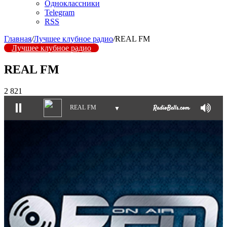
Одноклассники
Telegram
RSS
Главная
/
Лучшее клубное радио
/
REAL FM
Лучшее клубное радио
REAL FM
2 821
REAL FM
▼