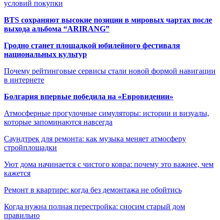
условий покупки
BTS сохраняют высокие позиции в мировых чартах после
выхода альбома “ARIRANG”
Гродно станет площадкой юбилейного фестиваля
национальных культур
Почему рейтинговые сервисы стали новой формой навигации
в интернете
Болгария впервые победила на «Евровидении»
Атмосферные прогулочные симуляторы: истории и визуалы,
которые запоминаются навсегда
Саундтрек для ремонта: как музыка меняет атмосферу
стройплощадки
Уют дома начинается с чистого ковра: почему это важнее, чем
кажется
Ремонт в квартире: когда без демонтажа не обойтись
Когда нужна полная перестройка: сносим старый дом
правильно