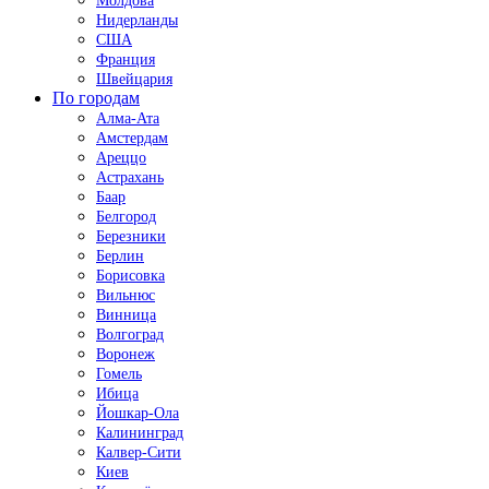
Молдова
Нидерланды
США
Франция
Швейцария
По городам
Алма-Ата
Амстердам
Ареццо
Астрахань
Баар
Белгород
Березники
Берлин
Борисовка
Вильнюс
Винница
Волгоград
Воронеж
Гомель
Ибица
Йошкар-Ола
Калининград
Калвер-Сити
Киев