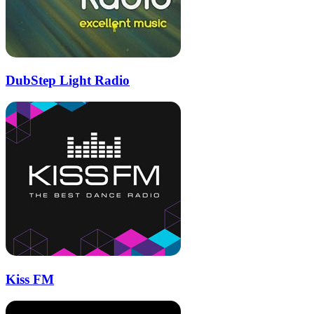
DubStep Light Radio
Kiss FM