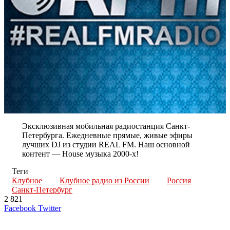
Эксклюзивная мобильная радиостанция Санкт-
Петербурга. Ежедневные прямые, живые эфиры
лучших DJ из студии REAL FM. Наш основной
контент — House музыка 2000-х!
Теги
Клубное
Клубное радио из России
Россия
Санкт-Петербург
2 821
LinkedIn
Tumblr
Reddit
Вконтакте
Одноклассники
Skype
Messenger
Messenger
WhatsApp
Telegram
Viber
Line
Поделиться
Печатать
Facebook
Twitter
через
электронную
Похожие радио