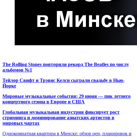
The Rolling Stones повторили рекорд The Beatles по числу
альбомов №1
Тейлор Свифт и Трэвис Келси сыграли свадьбу в Нью-
Йорке
Мировые музыкальные события: 29 июня — пик летнего
концертного сезона в Европе и США
Глобальная музыкальная индустрия фиксирует рост
стриминга и доминирование азиатских артистов в
мировых чартах
Однокомнатная квартира в Минске: обзор цен, планировок и