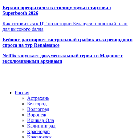
Берлин превратился в столицу звука: стартовал
Superbooth 2026
Как готовиться к ЦТ по истории Беларуси: понятный план
для высокого балла
Бейонсе расширяет гастрольный график из-за рекордного
спроса на тур Renaissance
Netflix запускает документальный сериал о Мадонне с
эксклюзивными архивами
Радио по странам
Россия
Астрахань
Белгород
Волгоград
Воронеж
Йошкар-Ола
Калининград
Краснодар
Красноярск