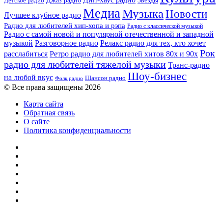
Детское радио
Джаз радио
Звезды
Медиа
Музыка
Новости
Лучшее клубное радио
Радио для любителей хип-хопа и рэпа
Радио с классической музыкой
Радио с самой новой и популярной отечественной и западной
музыкой
Разговорное радио
Релакс радио для тех, кто хочет
Рок
расслабиться
Ретро радио для любителей хитов 80х и 90х
радио для любителей тяжелой музыки
Транс-радио
Шоу-бизнес
на любой вкус
Шансон радио
Фолк радио
© Все права защищены 2026
Карта сайта
Обратная связь
О сайте
Политика конфиденциальности
Facebook
Twitter
YouTube
vk.com
Одноклассники
Telegram
RSS
Кнопка