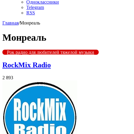
Одноклассники
Telegram
RSS
Главная
/
Монреаль
Монреаль
Рок радио для любителей тяжелой музыки
RockMix Radio
2 893