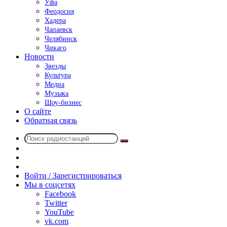
Уфа
Феодосия
Хадера
Чапаевск
Челябинск
Чикаго
Новости
Звезды
Культура
Медиа
Музыка
Шоу-бизнес
О сайте
Обратная связь
Поиск
Switch
радиостанций
skin
Sidebar
Случайное
радио
Войти / Зарегистрироваться
Мы в соцсетях
Facebook
Twitter
YouTube
vk.com