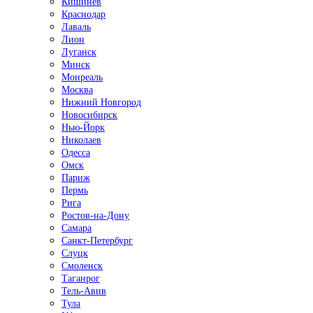
Кишинёв
Краснодар
Лаваль
Лион
Луганск
Минск
Монреаль
Москва
Нижний Новгород
Новосибирск
Нью-Йорк
Николаев
Одесса
Омск
Париж
Пермь
Рига
Ростов-на-Дону
Самара
Санкт-Петербург
Слуцк
Смоленск
Таганрог
Тель-Авив
Тула