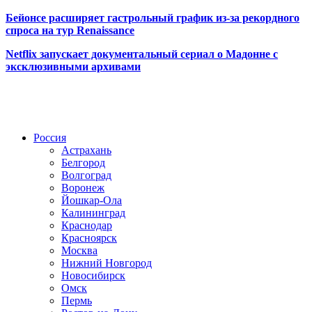
Бейонсе расширяет гастрольный график из-за рекордного
спроса на тур Renaissance
Netflix запускает документальный сериал о Мадонне с
эксклюзивными архивами
Радио по странам
Россия
Астрахань
Белгород
Волгоград
Воронеж
Йошкар-Ола
Калининград
Краснодар
Красноярск
Москва
Нижний Новгород
Новосибирск
Омск
Пермь