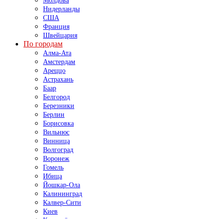
Молдова
Нидерланды
США
Франция
Швейцария
По городам
Алма-Ата
Амстердам
Ареццо
Астрахань
Баар
Белгород
Березники
Берлин
Борисовка
Вильнюс
Винница
Волгоград
Воронеж
Гомель
Ибица
Йошкар-Ола
Калининград
Калвер-Сити
Киев