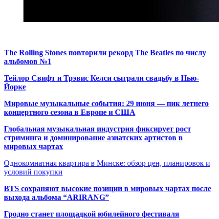
The Rolling Stones повторили рекорд The Beatles по числу
альбомов №1
Тейлор Свифт и Трэвис Келси сыграли свадьбу в Нью-
Йорке
Мировые музыкальные события: 29 июня — пик летнего
концертного сезона в Европе и США
Глобальная музыкальная индустрия фиксирует рост
стриминга и доминирование азиатских артистов в
мировых чартах
Однокомнатная квартира в Минске: обзор цен, планировок и
условий покупки
BTS сохраняют высокие позиции в мировых чартах после
выхода альбома “ARIRANG”
Гродно станет площадкой юбилейного фестиваля