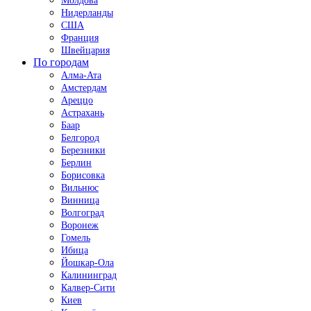
Молдова
Нидерланды
США
Франция
Швейцария
По городам
Алма-Ата
Амстердам
Ареццо
Астрахань
Баар
Белгород
Березники
Берлин
Борисовка
Вильнюс
Винница
Волгоград
Воронеж
Гомель
Ибица
Йошкар-Ола
Калининград
Калвер-Сити
Киев