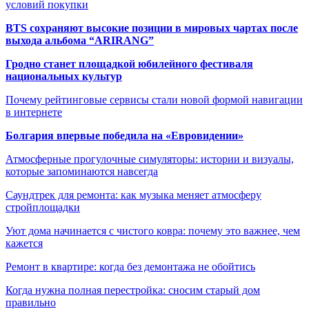
условий покупки
BTS сохраняют высокие позиции в мировых чартах после
выхода альбома “ARIRANG”
Гродно станет площадкой юбилейного фестиваля
национальных культур
Почему рейтинговые сервисы стали новой формой навигации
в интернете
Болгария впервые победила на «Евровидении»
Атмосферные прогулочные симуляторы: истории и визуалы,
которые запоминаются навсегда
Саундтрек для ремонта: как музыка меняет атмосферу
стройплощадки
Уют дома начинается с чистого ковра: почему это важнее, чем
кажется
Ремонт в квартире: когда без демонтажа не обойтись
Когда нужна полная перестройка: сносим старый дом
правильно