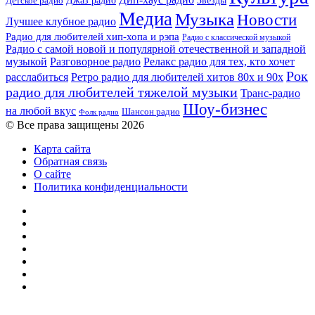
Детское радио
Джаз радио
Звезды
Медиа
Музыка
Новости
Лучшее клубное радио
Радио для любителей хип-хопа и рэпа
Радио с классической музыкой
Радио с самой новой и популярной отечественной и западной
музыкой
Разговорное радио
Релакс радио для тех, кто хочет
Рок
расслабиться
Ретро радио для любителей хитов 80х и 90х
радио для любителей тяжелой музыки
Транс-радио
Шоу-бизнес
на любой вкус
Шансон радио
Фолк радио
© Все права защищены 2026
Карта сайта
Обратная связь
О сайте
Политика конфиденциальности
Facebook
Twitter
YouTube
vk.com
Одноклассники
Telegram
RSS
Кнопка