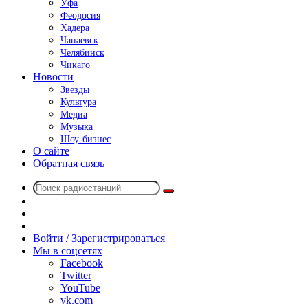
Уфа
Феодосия
Хадера
Чапаевск
Челябинск
Чикаго
Новости
Звезды
Культура
Медиа
Музыка
Шоу-бизнес
О сайте
Обратная связь
Поиск
Switch
радиостанций
skin
Sidebar
Случайное
радио
Войти / Зарегистрироваться
Мы в соцсетях
Facebook
Twitter
YouTube
vk.com