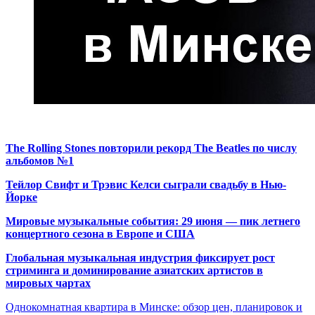
The Rolling Stones повторили рекорд The Beatles по числу
альбомов №1
Тейлор Свифт и Трэвис Келси сыграли свадьбу в Нью-
Йорке
Мировые музыкальные события: 29 июня — пик летнего
концертного сезона в Европе и США
Глобальная музыкальная индустрия фиксирует рост
стриминга и доминирование азиатских артистов в
мировых чартах
Однокомнатная квартира в Минске: обзор цен, планировок и