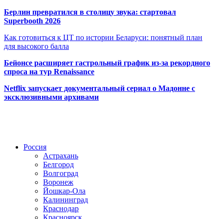
Берлин превратился в столицу звука: стартовал
Superbooth 2026
Как готовиться к ЦТ по истории Беларуси: понятный план
для высокого балла
Бейонсе расширяет гастрольный график из-за рекордного
спроса на тур Renaissance
Netflix запускает документальный сериал о Мадонне с
эксклюзивными архивами
Радио по странам
Россия
Астрахань
Белгород
Волгоград
Воронеж
Йошкар-Ола
Калининград
Краснодар
Красноярск