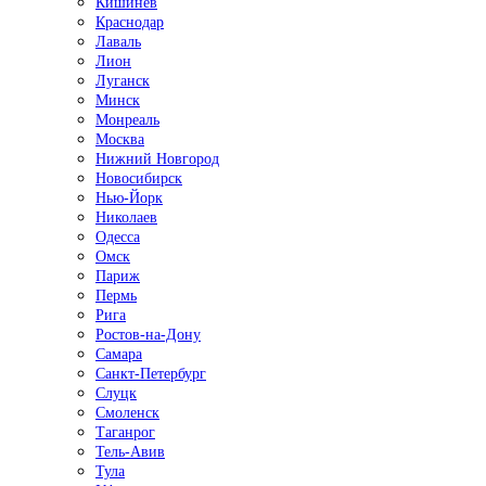
Кишинёв
Краснодар
Лаваль
Лион
Луганск
Минск
Монреаль
Москва
Нижний Новгород
Новосибирск
Нью-Йорк
Николаев
Одесса
Омск
Париж
Пермь
Рига
Ростов-на-Дону
Самара
Санкт-Петербург
Слуцк
Смоленск
Таганрог
Тель-Авив
Тула