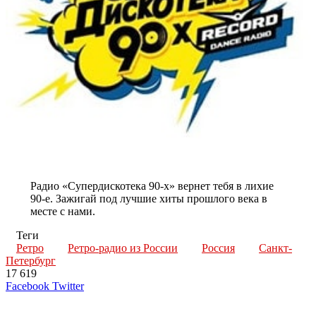
Радио «Супердискотека 90-х» вернет тебя в лихие
90-е. Зажигай под лучшие хиты прошлого века в
месте с нами.
Теги
Ретро
Ретро-радио из России
Россия
Санкт-
Петербург
17 619
LinkedIn
Tumblr
Reddit
Вконтакте
Одноклассники
Skype
Messenger
Messenger
WhatsApp
Telegram
Viber
Line
Поделиться
Печатать
Facebook
Twitter
через
электронную
Похожие радио