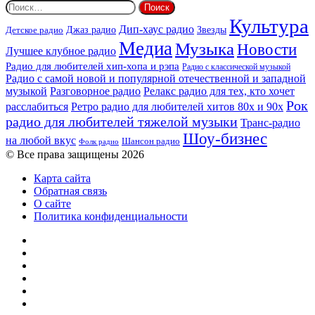
Найти:
Культура
Дип-хаус радио
Детское радио
Джаз радио
Звезды
Медиа
Музыка
Новости
Лучшее клубное радио
Радио для любителей хип-хопа и рэпа
Радио с классической музыкой
Радио с самой новой и популярной отечественной и западной
музыкой
Разговорное радио
Релакс радио для тех, кто хочет
Рок
расслабиться
Ретро радио для любителей хитов 80х и 90х
радио для любителей тяжелой музыки
Транс-радио
Шоу-бизнес
на любой вкус
Шансон радио
Фолк радио
© Все права защищены 2026
Карта сайта
Обратная связь
О сайте
Политика конфиденциальности
Facebook
Twitter
YouTube
vk.com
Одноклассники
Telegram