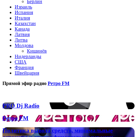
Берлин
Израиль
Испания
Италия
Казахстан
Канада
Латвия
Литва
Молдова
Кишинёв
Нидерланды
США
Франция
Швейцария
Прямой эфир радио
Ретро FM
Популярные радиостанции
PRO
PRO Dj Radio
Dj
Radio
Ретро
Ретро FM
FM
Политика
Политика вывода средств, минимальные
вывода