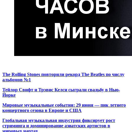
The Rolling Stones повторили рекорд The Beatles по числу
альбомов №1
Тейлор Свифт и Трэвис Келси сыграли свадьбу в Нью-
Йорке
Мировые музыкальные события: 29 июня — пик летнего
концертного сезона в Европе и США
Глобальная музыкальная индустрия фиксирует рост
стриминга и доминирование азиатских артистов в
мировых чартах