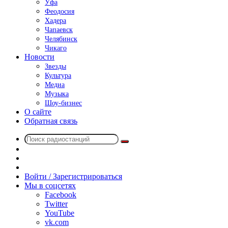
Уфа
Феодосия
Хадера
Чапаевск
Челябинск
Чикаго
Новости
Звезды
Культура
Медиа
Музыка
Шоу-бизнес
О сайте
Обратная связь
Поиск
Switch
радиостанций
skin
Sidebar
Случайное
радио
Войти / Зарегистрироваться
Мы в соцсетях
Facebook
Twitter
YouTube
vk.com