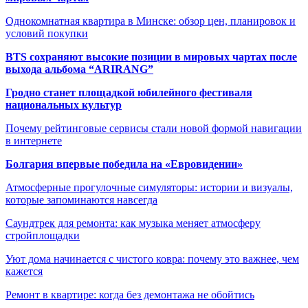
Однокомнатная квартира в Минске: обзор цен, планировок и
условий покупки
BTS сохраняют высокие позиции в мировых чартах после
выхода альбома “ARIRANG”
Гродно станет площадкой юбилейного фестиваля
национальных культур
Почему рейтинговые сервисы стали новой формой навигации
в интернете
Болгария впервые победила на «Евровидении»
Атмосферные прогулочные симуляторы: истории и визуалы,
которые запоминаются навсегда
Саундтрек для ремонта: как музыка меняет атмосферу
стройплощадки
Уют дома начинается с чистого ковра: почему это важнее, чем
кажется
Ремонт в квартире: когда без демонтажа не обойтись