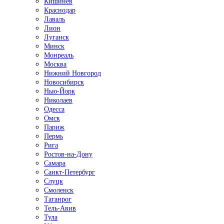
Кишинёв
Краснодар
Лаваль
Лион
Луганск
Минск
Монреаль
Москва
Нижний Новгород
Новосибирск
Нью-Йорк
Николаев
Одесса
Омск
Париж
Пермь
Рига
Ростов-на-Дону
Самара
Санкт-Петербург
Слуцк
Смоленск
Таганрог
Тель-Авив
Тула