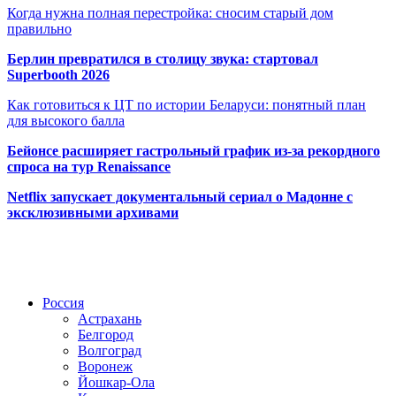
Когда нужна полная перестройка: сносим старый дом
правильно
Берлин превратился в столицу звука: стартовал
Superbooth 2026
Как готовиться к ЦТ по истории Беларуси: понятный план
для высокого балла
Бейонсе расширяет гастрольный график из-за рекордного
спроса на тур Renaissance
Netflix запускает документальный сериал о Мадонне с
эксклюзивными архивами
Радио по странам
Россия
Астрахань
Белгород
Волгоград
Воронеж
Йошкар-Ола