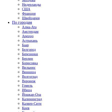
Молдова
Нидерланды
США
Франция
Швейцария
По городам
Алма-Ата
Амстердам
Ареццо
Астрахань
Баар
Белгород
Березники
Берлин
Борисовка
Вильнюс
Винница
Волгоград
Воронеж
Гомель
Ибица
Йошкар-Ола
Калининград
Калвер-Сити
Киев