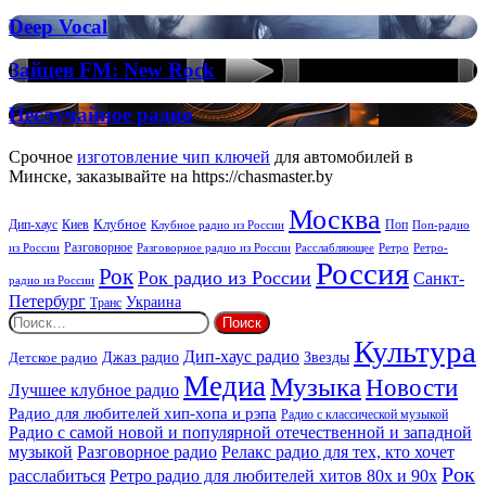
Deep
Deep
Deep Vocal
Vocal
Vocal
House
Зайцев
Зайцев FM: New Rock
FM:
New
Неслучайное
Неслучайное радио
Rock
радио
Срочное
изготовление чип ключей
для автомобилей в
Минске, заказывайте на https://chasmaster.by
Москва
Киев
Клубное
Дип-хаус
Поп
Поп-радио
Клубное радио из России
из России
Разговорное
Расслабляющее
Ретро
Разговорное радио из России
Ретро-
Россия
Рок
Рок радио из России
Санкт-
радио из России
Петербург
Украина
Транс
Найти:
Культура
Дип-хаус радио
Детское радио
Джаз радио
Звезды
Медиа
Музыка
Новости
Лучшее клубное радио
Радио для любителей хип-хопа и рэпа
Радио с классической музыкой
Радио с самой новой и популярной отечественной и западной
музыкой
Разговорное радио
Релакс радио для тех, кто хочет
Рок
расслабиться
Ретро радио для любителей хитов 80х и 90х