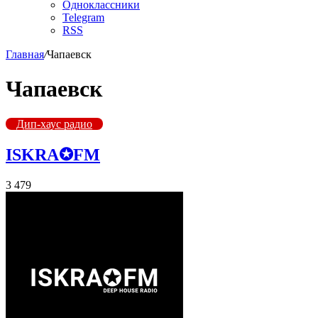
Одноклассники
Telegram
RSS
Главная
/
Чапаевск
Чапаевск
Дип-хаус радио
ISKRA✪FM
3 479