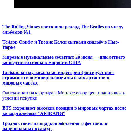
The Rolling Stones повторили рекорд The Beatles по числу
альбомов №1
Тейлор Свифт и Трэвис Келси сыграли свадьбу в Нью-
Йорке
Мировые музыкальные события: 29 июня — пик летнего
концертного сезона в Европе и США
Глобальная музыкальная индустрия фиксирует рост
стриминга и доминирование азиатских артистов в
мировых чартах
Однокомнатная квартира в Минске: обзор цен, планировок и
условий покупки
BTS сохраняют высокие позиции в мировых чартах после
выхода альбома “ARIRANG”
Гродно станет площадкой юбилейного фестиваля
национальных культур