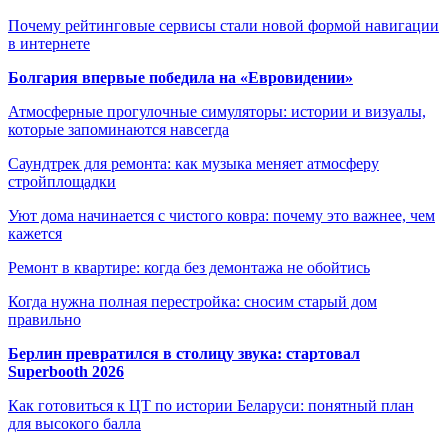
Почему рейтинговые сервисы стали новой формой навигации
в интернете
Болгария впервые победила на «Евровидении»
Атмосферные прогулочные симуляторы: истории и визуалы,
которые запоминаются навсегда
Саундтрек для ремонта: как музыка меняет атмосферу
стройплощадки
Уют дома начинается с чистого ковра: почему это важнее, чем
кажется
Ремонт в квартире: когда без демонтажа не обойтись
Когда нужна полная перестройка: сносим старый дом
правильно
Берлин превратился в столицу звука: стартовал
Superbooth 2026
Как готовиться к ЦТ по истории Беларуси: понятный план
для высокого балла