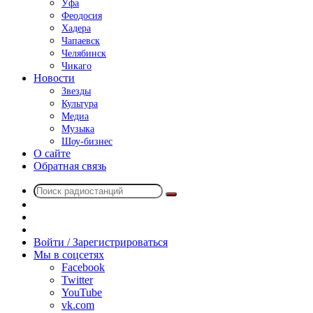
Уфа
Феодосия
Хадера
Чапаевск
Челябинск
Чикаго
Новости
Звезды
Культура
Медиа
Музыка
Шоу-бизнес
О сайте
Обратная связь
Поиск
Switch
радиостанций
skin
Sidebar
Случайное
радио
Войти / Зарегистрироваться
Мы в соцсетях
Facebook
Twitter
YouTube
vk.com