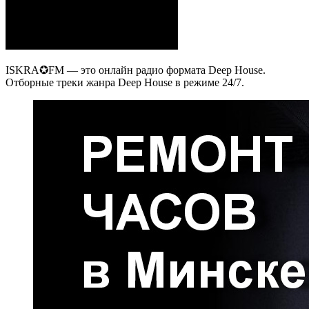
ISKRA✪FM — это онлайн радио формата Deep House.
Отборные треки жанра Deep House в режиме 24/7.