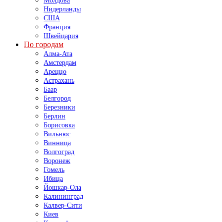
Молдова
Нидерланды
США
Франция
Швейцария
По городам
Алма-Ата
Амстердам
Ареццо
Астрахань
Баар
Белгород
Березники
Берлин
Борисовка
Вильнюс
Винница
Волгоград
Воронеж
Гомель
Ибица
Йошкар-Ола
Калининград
Калвер-Сити
Киев