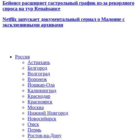
Бейонсе расширяет гастрольный график из-за рекордного
спроса на тур Renaissance
Netflix запускает документальный сериал о Мадонне с
эксклюзивными архивами
Радио по странам
Россия
Астрахань
Белгород
Волгоград
Воронеж
Йошкар-Ола
Калининград
Краснодар
Красноярск
Москва
Нижний Новгород
Новосибирск
Омск
Пермь
Ростов-на-Дону