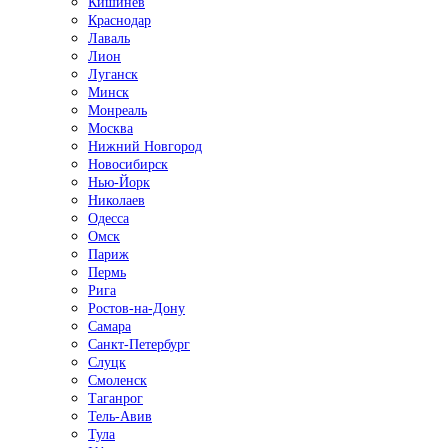
Кишинёв
Краснодар
Лаваль
Лион
Луганск
Минск
Монреаль
Москва
Нижний Новгород
Новосибирск
Нью-Йорк
Николаев
Одесса
Омск
Париж
Пермь
Рига
Ростов-на-Дону
Самара
Санкт-Петербург
Слуцк
Смоленск
Таганрог
Тель-Авив
Тула