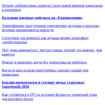
Почему рейтинговые сервисы стали новой формой навигации
в интернете
Болгария впервые победила на «Евровидении»
Атмосферные прогулочные симуляторы: истории и визуалы,
которые запоминаются навсегда
Саундтрек для ремонта: как музыка меняет атмосферу
стройплощадки
Уют дома начинается с чистого ковра: почему это важнее, чем
кажется
Ремонт в квартире: когда без демонтажа не обойтись
Когда нужна полная перестройка: сносим старый дом
правильно
Берлин превратился в столицу звука: стартовал
Superbooth 2026
Как готовиться к ЦТ по истории Беларуси: понятный план
для высокого балла