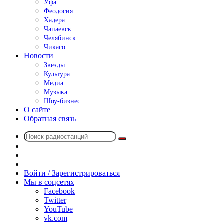
Уфа
Феодосия
Хадера
Чапаевск
Челябинск
Чикаго
Новости
Звезды
Культура
Медиа
Музыка
Шоу-бизнес
О сайте
Обратная связь
Поиск
Switch
радиостанций
skin
Sidebar
Случайное
радио
Войти / Зарегистрироваться
Мы в соцсетях
Facebook
Twitter
YouTube
vk.com