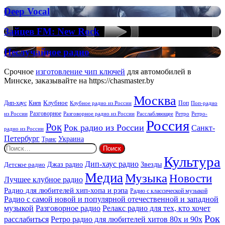
Deep
Deep
Deep Vocal
Vocal
Vocal
House
Зайцев
Зайцев FM: New Rock
FM:
New
Неслучайное
Неслучайное радио
Rock
радио
Срочное
изготовление чип ключей
для автомобилей в
Минске, заказывайте на https://chasmaster.by
Москва
Киев
Клубное
Дип-хаус
Поп
Поп-радио
Клубное радио из России
из России
Разговорное
Расслабляющее
Ретро
Разговорное радио из России
Ретро-
Россия
Рок
Рок радио из России
Санкт-
радио из России
Петербург
Украина
Транс
Найти:
Культура
Дип-хаус радио
Детское радио
Джаз радио
Звезды
Медиа
Музыка
Новости
Лучшее клубное радио
Радио для любителей хип-хопа и рэпа
Радио с классической музыкой
Радио с самой новой и популярной отечественной и западной
музыкой
Разговорное радио
Релакс радио для тех, кто хочет
Рок
расслабиться
Ретро радио для любителей хитов 80х и 90х