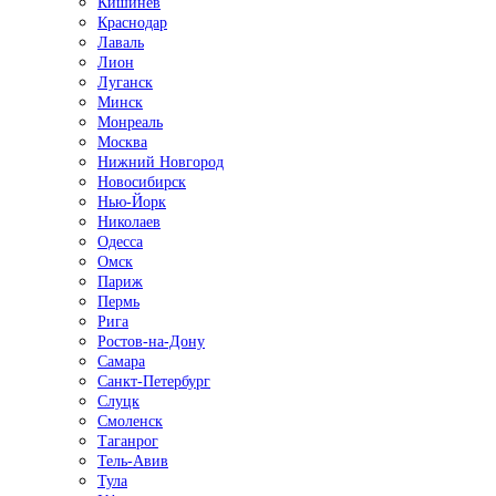
Кишинёв
Краснодар
Лаваль
Лион
Луганск
Минск
Монреаль
Москва
Нижний Новгород
Новосибирск
Нью-Йорк
Николаев
Одесса
Омск
Париж
Пермь
Рига
Ростов-на-Дону
Самара
Санкт-Петербург
Слуцк
Смоленск
Таганрог
Тель-Авив
Тула