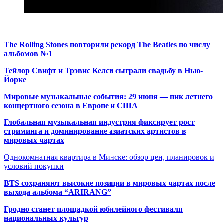
The Rolling Stones повторили рекорд The Beatles по числу
альбомов №1
Тейлор Свифт и Трэвис Келси сыграли свадьбу в Нью-
Йорке
Мировые музыкальные события: 29 июня — пик летнего
концертного сезона в Европе и США
Глобальная музыкальная индустрия фиксирует рост
стриминга и доминирование азиатских артистов в
мировых чартах
Однокомнатная квартира в Минске: обзор цен, планировок и
условий покупки
BTS сохраняют высокие позиции в мировых чартах после
выхода альбома “ARIRANG”
Гродно станет площадкой юбилейного фестиваля
национальных культур