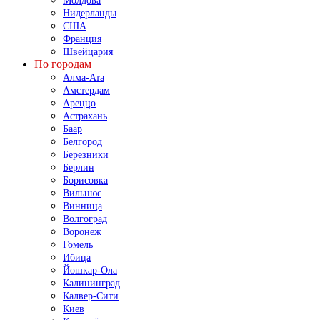
Молдова
Нидерланды
США
Франция
Швейцария
По городам
Алма-Ата
Амстердам
Ареццо
Астрахань
Баар
Белгород
Березники
Берлин
Борисовка
Вильнюс
Винница
Волгоград
Воронеж
Гомель
Ибица
Йошкар-Ола
Калининград
Калвер-Сити
Киев