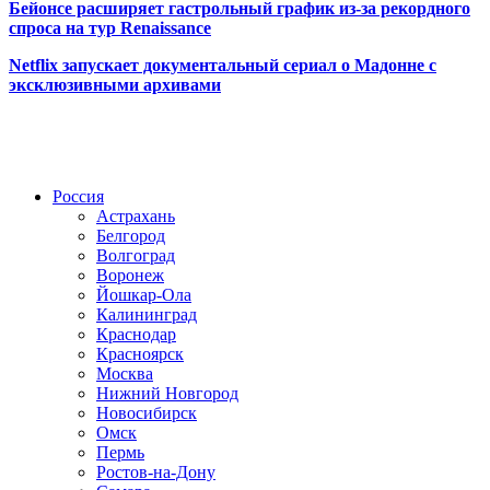
Бейонсе расширяет гастрольный график из-за рекордного
спроса на тур Renaissance
Netflix запускает документальный сериал о Мадонне с
эксклюзивными архивами
Радио по странам
Россия
Астрахань
Белгород
Волгоград
Воронеж
Йошкар-Ола
Калининград
Краснодар
Красноярск
Москва
Нижний Новгород
Новосибирск
Омск
Пермь
Ростов-на-Дону