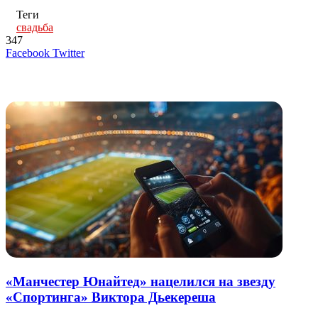
Теги
свадьба
347
LinkedIn
Tumblr
Reddit
Вконтакте
Одноклассники
Skype
Messenger
Messenger
WhatsApp
Telegram
Viber
Line
Поделиться
Печатать
Facebook
Twitter
через
электронную
Похожие радио
почту
«Манчестер Юнайтед» нацелился на звезду
«Спортинга» Виктора Дьекереша