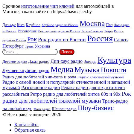
Срочное
изготовление чип ключей
для автомобилей в
Минске, заказывайте на https://chasmaster.by
Москва
Киев
Клубное
Дип-хаус
Поп
Поп-радио
Клубное радио из России
из России
Разговорное
Расслабляющее
Ретро
Разговорное радио из России
Ретро-
Россия
Рок
Рок радио из России
Санкт-
радио из России
Петербург
Украина
Транс
Найти:
Культура
Дип-хаус радио
Детское радио
Джаз радио
Звезды
Медиа
Музыка
Новости
Лучшее клубное радио
Радио для любителей хип-хопа и рэпа
Радио с классической музыкой
Радио с самой новой и популярной отечественной и западной
музыкой
Разговорное радио
Релакс радио для тех, кто хочет
Рок
расслабиться
Ретро радио для любителей хитов 80х и 90х
радио для любителей тяжелой музыки
Транс-радио
Шоу-бизнес
на любой вкус
Шансон радио
Фолк радио
© Все права защищены 2026
Карта сайта
Обратная связь