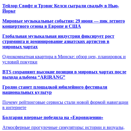
Тейлор Свифт и Трэвис Келси сыграли свадьбу в Нью-
Йорке
Мировые музыкальные события: 29 июня — пик летнего
концертного сезона в Европе и США
Глобальная музыкальная индустрия фиксирует рост
стриминга и доминирование азиатских артистов в
мировых чартах
Однокомнатная квартира в Минске: обзор цен, планировок и
условий покупки
BTS сохраняют высокие позиции в мировых чартах после
выхода альбома “ARIRANG”
Гродно станет площадкой юбилейного фестиваля
национальных культур
Почему рейтинговые сервисы стали новой формой навигации
в интернете
Болгария впервые победила на «Евровидении»
Атмосферные прогулочные симуляторы: истории и визуалы,