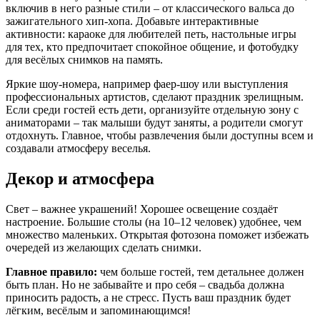
включив в него разные стили – от классического вальса до
зажигательного хип-хопа. Добавьте интерактивные
активности: караоке для любителей петь, настольные игры
для тех, кто предпочитает спокойное общение, и фотобудку
для весёлых снимков на память.
Яркие шоу-номера, например фаер-шоу или выступления
профессиональных артистов, сделают праздник зрелищным.
Если среди гостей есть дети, организуйте отдельную зону с
аниматорами – так малыши будут заняты, а родители смогут
отдохнуть. Главное, чтобы развлечения были доступны всем и
создавали атмосферу веселья.
Декор и атмосфера
Свет – важнее украшений! Хорошее освещение создаёт
настроение. Большие столы (на 10–12 человек) удобнее, чем
множество маленьких. Открытая фотозона поможет избежать
очередей из желающих сделать снимки.
Главное правило:
чем больше гостей, тем детальнее должен
быть план. Но не забывайте и про себя – свадьба должна
приносить радость, а не стресс. Пусть ваш праздник будет
лёгким, весёлым и запоминающимся!