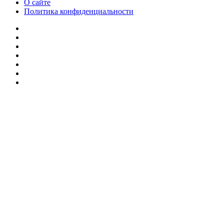
О сайте
Политика конфиденциальности
Facebook
Twitter
YouTube
vk.com
Одноклассники
Telegram
RSS
Кнопка
«Наверх»