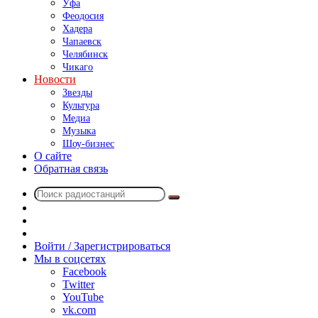
Уфа
Феодосия
Хадера
Чапаевск
Челябинск
Чикаго
Новости
Звезды
Культура
Медиа
Музыка
Шоу-бизнес
О сайте
Обратная связь
Поиск
Switch
радиостанций
skin
Sidebar
Случайное
радио
Войти / Зарегистрироваться
Мы в соцсетях
Facebook
Twitter
YouTube
vk.com