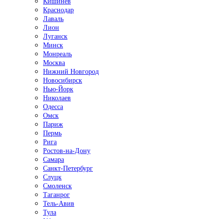
Кишинёв
Краснодар
Лаваль
Лион
Луганск
Минск
Монреаль
Москва
Нижний Новгород
Новосибирск
Нью-Йорк
Николаев
Одесса
Омск
Париж
Пермь
Рига
Ростов-на-Дону
Самара
Санкт-Петербург
Слуцк
Смоленск
Таганрог
Тель-Авив
Тула