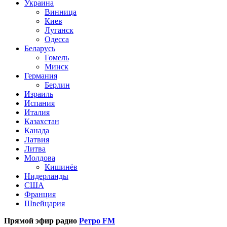
Украина
Винница
Киев
Луганск
Одесса
Беларусь
Гомель
Минск
Германия
Берлин
Израиль
Испания
Италия
Казахстан
Канада
Латвия
Литва
Молдова
Кишинёв
Нидерланды
США
Франция
Швейцария
Прямой эфир радио
Ретро FM