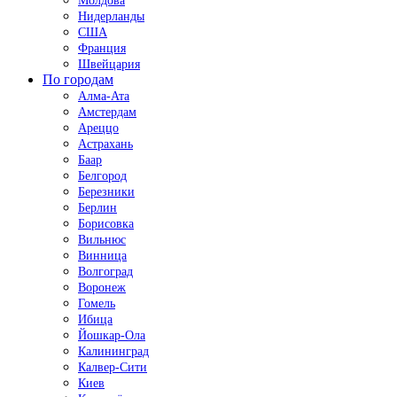
Молдова
Нидерланды
США
Франция
Швейцария
По городам
Алма-Ата
Амстердам
Ареццо
Астрахань
Баар
Белгород
Березники
Берлин
Борисовка
Вильнюс
Винница
Волгоград
Воронеж
Гомель
Ибица
Йошкар-Ола
Калининград
Калвер-Сити
Киев