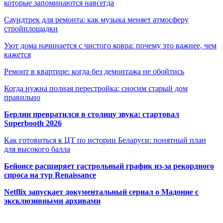
которые запоминаются навсегда
Саундтрек для ремонта: как музыка меняет атмосферу
стройплощадки
Уют дома начинается с чистого ковра: почему это важнее, чем
кажется
Ремонт в квартире: когда без демонтажа не обойтись
Когда нужна полная перестройка: сносим старый дом
правильно
Берлин превратился в столицу звука: стартовал
Superbooth 2026
Как готовиться к ЦТ по истории Беларуси: понятный план
для высокого балла
Бейонсе расширяет гастрольный график из-за рекордного
спроса на тур Renaissance
Netflix запускает документальный сериал о Мадонне с
эксклюзивными архивами