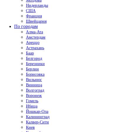
Молдова
Нидерланды
США
Франция
Швейцария
По городам
Алма-Ата
Амстердам
Ареццо
Астрахань
Баар
Белгород
Березники
Берлин
Борисовка
Вильнюс
Винница
Волгоград
Воронеж
Гомель
Ибица
Йошкар-Ола
Калининград
Калвер-Сити
Киев