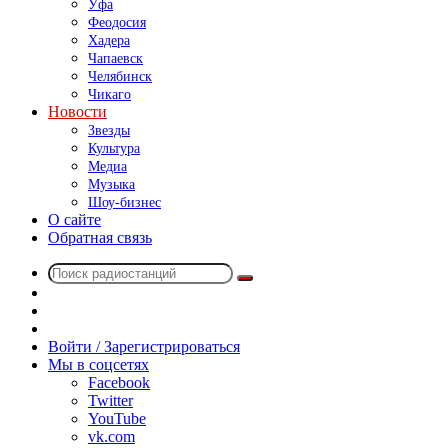
Уфа
Феодосия
Хадера
Чапаевск
Челябинск
Чикаго
Новости
Звезды
Культура
Медиа
Музыка
Шоу-бизнес
О сайте
Обратная связь
Поиск
Switch
радиостанций
skin
Sidebar
Случайное
радио
Войти / Зарегистрироваться
Мы в соцсетях
Facebook
Twitter
YouTube
vk.com