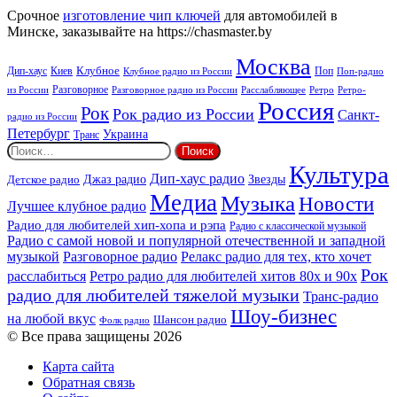
Срочное
изготовление чип ключей
для автомобилей в
Минске, заказывайте на https://chasmaster.by
Москва
Киев
Клубное
Дип-хаус
Поп
Поп-радио
Клубное радио из России
из России
Разговорное
Расслабляющее
Ретро
Разговорное радио из России
Ретро-
Россия
Рок
Рок радио из России
Санкт-
радио из России
Петербург
Украина
Транс
Найти:
Культура
Дип-хаус радио
Детское радио
Джаз радио
Звезды
Медиа
Музыка
Новости
Лучшее клубное радио
Радио для любителей хип-хопа и рэпа
Радио с классической музыкой
Радио с самой новой и популярной отечественной и западной
музыкой
Разговорное радио
Релакс радио для тех, кто хочет
Рок
расслабиться
Ретро радио для любителей хитов 80х и 90х
радио для любителей тяжелой музыки
Транс-радио
Шоу-бизнес
на любой вкус
Шансон радио
Фолк радио
© Все права защищены 2026
Карта сайта
Обратная связь