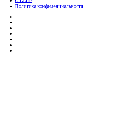
О сайте
Политика конфиденциальности
Facebook
Twitter
YouTube
vk.com
Одноклассники
Telegram
RSS
Кнопка
«Наверх»