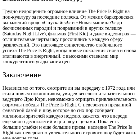
Трудно недооценить огромное влияние The Price Is Right на
поп-культуру за последние полвека. От мелких баркеровских
выражений вроде «Спускайся!» и «Новая машина?!» до
бесчисленных пародий и подражаний в других телешоу
(Saturday Night Live), фильмах (First Kid) и даже видеоиграх —
отличительные черты шоу просочились в каждую сферу
развлечений. Это настоящее свидетельство стабильного
успеха The Price Is Right, когда новые поколения снова и снова
втягиваются в энергичный, с высокими ставками мир
конкурентного угадывания цен.
Заключение
Независимо от того, смотрите ли вы передачу с 1972 года или
стали новым поклонником, увидев веселого и заразительного
ведущего Дрю Кэри, невозможно отрицать привлекательность
формулы победы The Price Is Right. С невероятно преданной
фанатской базой и шоу, которое до сих пор собирает
миллионы зрителей каждую неделю, кажется, что впереди
еще много десятилетий игр и шоу с ценами. Пока есть
большие улыбки и еще большие призы, наследие The Price Is
Right как невероятно увлекательного игрового шоу будет жить
еще долгие годы.