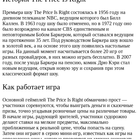
Премьера шоу The Price Is Right состоялась в 1956 году на
дневном телеканале NBC, ведущим которого был Билл
Каллен. В 1963 году шоу было отменено, но в 1972 году оно
было возрождено на канале CBS единственным и
неповторимым Бобом Баркером, который оставался ведущим
на протяжении 35 лет. Под руководством Баркера шоу вошло
в золотой век, а на основе этого шоу появились настольные
игры. На данный момент насчитывается
более 20 игр
от
разных провайдеров, в них можно играть бесплатно. В 2007
году, после ухода Баркера на пенсию, комик Дрю Кэри стал
новым ведущим, открыв новую эру и сохранив при этом
классический формат шоу.
Как работает игра
Основной геймплей The Price Is Right обманчиво прост —
участники соревнуются, чтобы выиграть деньги и сказочные
призы, точно угадывая розничные цены на различные товары.
В начале игры, радующей зрителей, участники судорожно
делают ставки на мелкие предметы, максимально
приближенные к реальной цене, чтобы попасть на сцену.
Затем они играют в серию мини-игр, известных как игры на
определение цены, которые проверяют их умение оценивать