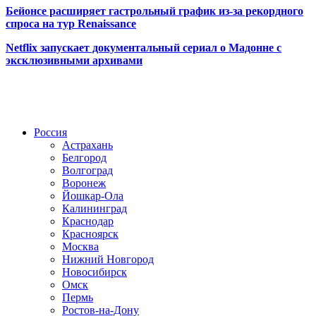
Бейонсе расширяет гастрольный график из-за рекордного
спроса на тур Renaissance
Netflix запускает документальный сериал о Мадонне с
эксклюзивными архивами
Радио по странам
Россия
Астрахань
Белгород
Волгоград
Воронеж
Йошкар-Ола
Калининград
Краснодар
Красноярск
Москва
Нижний Новгород
Новосибирск
Омск
Пермь
Ростов-на-Дону