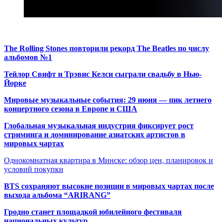
The Rolling Stones повторили рекорд The Beatles по числу
альбомов №1
Тейлор Свифт и Трэвис Келси сыграли свадьбу в Нью-
Йорке
Мировые музыкальные события: 29 июня — пик летнего
концертного сезона в Европе и США
Глобальная музыкальная индустрия фиксирует рост
стриминга и доминирование азиатских артистов в
мировых чартах
Однокомнатная квартира в Минске: обзор цен, планировок и
условий покупки
BTS сохраняют высокие позиции в мировых чартах после
выхода альбома “ARIRANG”
Гродно станет площадкой юбилейного фестиваля
национальных культур