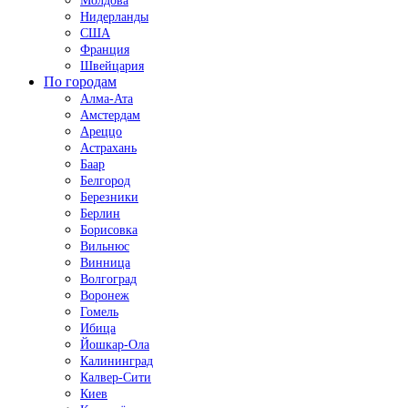
Молдова
Нидерланды
США
Франция
Швейцария
По городам
Алма-Ата
Амстердам
Ареццо
Астрахань
Баар
Белгород
Березники
Берлин
Борисовка
Вильнюс
Винница
Волгоград
Воронеж
Гомель
Ибица
Йошкар-Ола
Калининград
Калвер-Сити
Киев