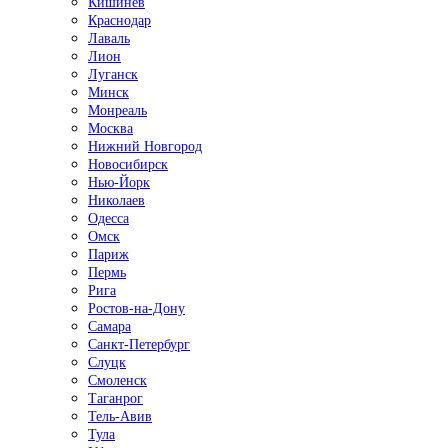
Кишинёв
Краснодар
Лаваль
Лион
Луганск
Минск
Монреаль
Москва
Нижний Новгород
Новосибирск
Нью-Йорк
Николаев
Одесса
Омск
Париж
Пермь
Рига
Ростов-на-Дону
Самара
Санкт-Петербург
Слуцк
Смоленск
Таганрог
Тель-Авив
Тула