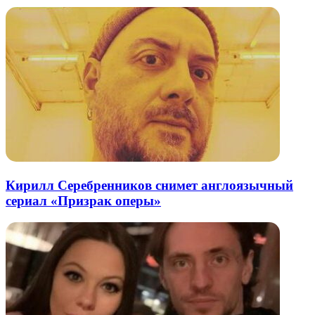
Кирилл Серебренников снимет англоязычный
сериал «Призрак оперы»