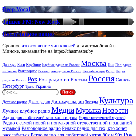
FM:
Deep
Deep
Deep Vocal
Vocal
Vocal
House
Зайцев
Зайцев FM: New Rock
FM:
New
Неслучайное
Неслучайное радио
Rock
радио
Срочное
изготовление чип ключей
для автомобилей в
Минске, заказывайте на https://chasmaster.by
Москва
Киев
Клубное
Дип-хаус
Поп
Поп-радио
Клубное радио из России
из России
Разговорное
Расслабляющее
Ретро
Разговорное радио из России
Ретро-
Россия
Рок
Рок радио из России
Санкт-
радио из России
Петербург
Украина
Транс
Найти:
Культура
Дип-хаус радио
Детское радио
Джаз радио
Звезды
Медиа
Музыка
Новости
Лучшее клубное радио
Радио для любителей хип-хопа и рэпа
Радио с классической музыкой
Радио с самой новой и популярной отечественной и западной
музыкой
Разговорное радио
Релакс радио для тех, кто хочет
Рок
расслабиться
Ретро радио для любителей хитов 80х и 90х