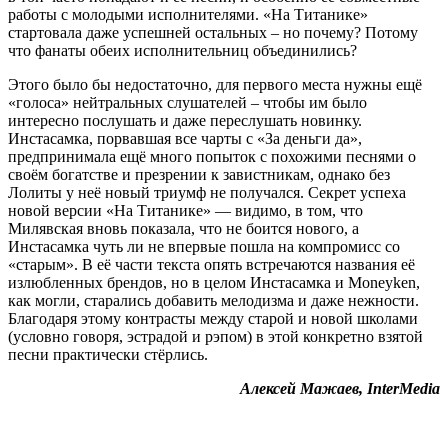
работы с молодыми исполнителями. «На Титанике»
стартовала даже успешней остальных – но почему? Потому
что фанаты обеих исполнительниц объединились?
Этого было бы недостаточно, для первого места нужны ещё
«голоса» нейтральных слушателей – чтобы им было
интересно послушать и даже переслушать новинку.
Инстасамка, порвавшая все чарты с «За деньги да»,
предпринимала ещё много попыток с похожими песнями о
своём богатстве и презрении к завистникам, однако без
Лолиты у неё новый триумф не получался. Секрет успеха
новой версии «На Титанике» — видимо, в том, что
Милявская вновь показала, что не боится нового, а
Инстасамка чуть ли не впервые пошла на компромисс со
«старым». В её части текста опять встречаются названия её
излюбленных брендов, но в целом Инстасамка и Moneyken,
как могли, старались добавить мелодизма и даже нежности.
Благодаря этому контрасты между старой и новой школами
(условно говоря, эстрадой и рэпом) в этой конкретно взятой
песни практически стёрлись.
Алексей Мажаев, InterMedia