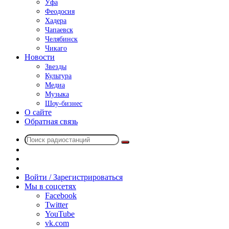
Уфа
Феодосия
Хадера
Чапаевск
Челябинск
Чикаго
Новости
Звезды
Культура
Медиа
Музыка
Шоу-бизнес
О сайте
Обратная связь
Поиск
Switch
радиостанций
skin
Sidebar
Случайное
радио
Войти / Зарегистрироваться
Мы в соцсетях
Facebook
Twitter
YouTube
vk.com