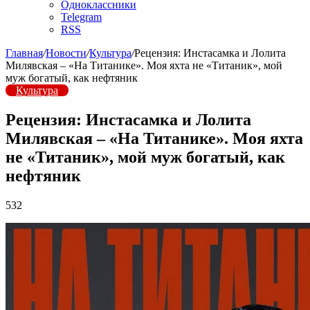
Одноклассники
Telegram
RSS
Главная
/
Новости
/
Культура
/
Рецензия: Инстасамка и Лолита
Милявская – «На Титанике». Моя яхта не «Титаник», мой
муж богатый, как нефтяник
Культура
Рецензия: Инстасамка и Лолита
Милявская – «На Титанике». Моя яхта
не «Титаник», мой муж богатый, как
нефтяник
532