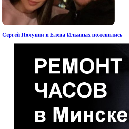
Сергей Полунин и Елена Ильиных поженились