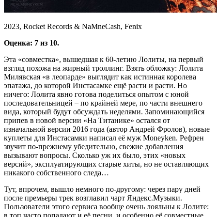
2023, Rocket Records & NaMneCash, Fenix
Оценка: 7 из 10.
Эта «совместка», вышедшая к 60-летию Лолиты, на первый
взгляд похожа на жирный троллинг. Взять обложку: Лолита
Милявская «в леопарде» выглядит как истинная королева
эпатажа, до которой Инстасамке ещё расти и расти. Но
ничего: Лолита явно готова поделиться опытом с юной
последовательницей – по крайней мере, по части внешнего
вида, который будут обсуждать неделями. Запоминающийся
припев в новой версии «На Титанике» остался от
изначальной версии 2016 года (автор Андрей Фролов), новые
куплеты для Инстасамки написал её муж Moneyken. Рефрен
звучит по-прежнему убедительно, свежие добавления
вызывают вопросы. Сколько уж их было, этих «новых
версий», эксплуатирующих старые хиты, но не оставляющих
никакого собственного следа…
Тут, впрочем, вышло немного по-другому: через пару дней
после премьеры трек возглавил чарт Яндекс.Музыки.
Пользователи этого сервиса вообще очень лояльны к Лолите:
в топ часто попадают и её песни, и особенно её совместные