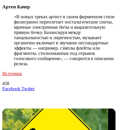
Артем Качер
«В новых треках артист в своем фирменном стиле
филигранно переплетает ностальгические синты,
мрачные электронные биты и выразительную
прямую бочку. Балансируя между
танцевальностью и лиричностью, музыкант
органично включает в звучание нестандартные
эффекты — например, сэмплы флейты или
фрагменты, стилизованные под отрывок
голосового сообщения», — говорится в описании
релиза.
Источник
458
LinkedIn
Tumblr
Reddit
Вконтакте
Одноклассники
Skype
Messenger
Messenger
WhatsApp
Telegram
Viber
Line
Поделиться
Печатать
Facebook
Twitter
через
электронную
Похожие радио
почту