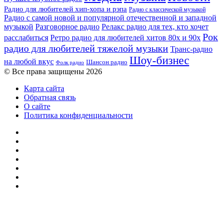
Радио для любителей хип-хопа и рэпа
Радио с классической музыкой
Радио с самой новой и популярной отечественной и западной
музыкой
Разговорное радио
Релакс радио для тех, кто хочет
Рок
расслабиться
Ретро радио для любителей хитов 80х и 90х
радио для любителей тяжелой музыки
Транс-радио
Шоу-бизнес
на любой вкус
Шансон радио
Фолк радио
© Все права защищены 2026
Карта сайта
Обратная связь
О сайте
Политика конфиденциальности
Facebook
Twitter
YouTube
vk.com
Одноклассники
Telegram
RSS
Кнопка
«Наверх»