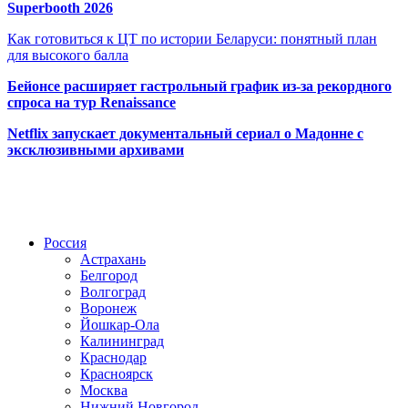
Superbooth 2026
Как готовиться к ЦТ по истории Беларуси: понятный план
для высокого балла
Бейонсе расширяет гастрольный график из-за рекордного
спроса на тур Renaissance
Netflix запускает документальный сериал о Мадонне с
эксклюзивными архивами
Радио по странам
Россия
Астрахань
Белгород
Волгоград
Воронеж
Йошкар-Ола
Калининград
Краснодар
Красноярск
Москва
Нижний Новгород