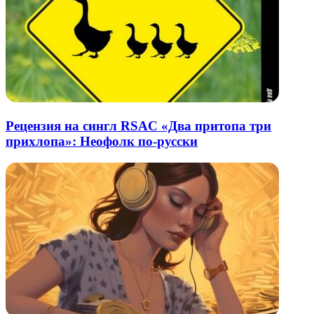
Рецензия на сингл RSAC «Два притопа три
прихлопа»: Неофолк по-русски