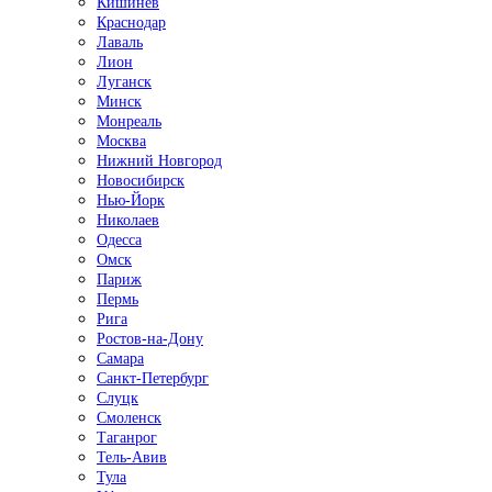
Кишинёв
Краснодар
Лаваль
Лион
Луганск
Минск
Монреаль
Москва
Нижний Новгород
Новосибирск
Нью-Йорк
Николаев
Одесса
Омск
Париж
Пермь
Рига
Ростов-на-Дону
Самара
Санкт-Петербург
Слуцк
Смоленск
Таганрог
Тель-Авив
Тула