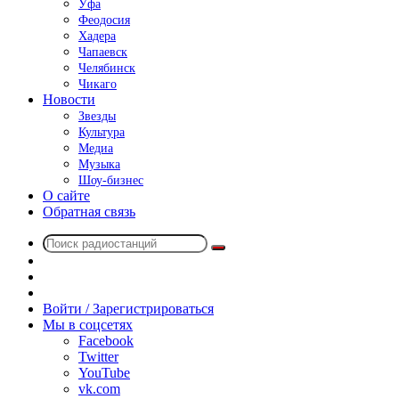
Уфа
Феодосия
Хадера
Чапаевск
Челябинск
Чикаго
Новости
Звезды
Культура
Медиа
Музыка
Шоу-бизнес
О сайте
Обратная связь
Поиск
Switch
радиостанций
skin
Sidebar
Случайное
радио
Войти / Зарегистрироваться
Мы в соцсетях
Facebook
Twitter
YouTube
vk.com