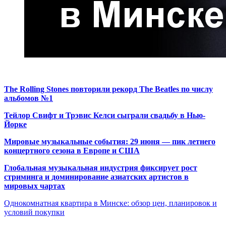
The Rolling Stones повторили рекорд The Beatles по числу
альбомов №1
Тейлор Свифт и Трэвис Келси сыграли свадьбу в Нью-
Йорке
Мировые музыкальные события: 29 июня — пик летнего
концертного сезона в Европе и США
Глобальная музыкальная индустрия фиксирует рост
стриминга и доминирование азиатских артистов в
мировых чартах
Однокомнатная квартира в Минске: обзор цен, планировок и
условий покупки