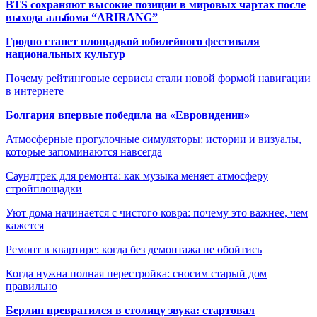
BTS сохраняют высокие позиции в мировых чартах после
выхода альбома “ARIRANG”
Гродно станет площадкой юбилейного фестиваля
национальных культур
Почему рейтинговые сервисы стали новой формой навигации
в интернете
Болгария впервые победила на «Евровидении»
Атмосферные прогулочные симуляторы: истории и визуалы,
которые запоминаются навсегда
Саундтрек для ремонта: как музыка меняет атмосферу
стройплощадки
Уют дома начинается с чистого ковра: почему это важнее, чем
кажется
Ремонт в квартире: когда без демонтажа не обойтись
Когда нужна полная перестройка: сносим старый дом
правильно
Берлин превратился в столицу звука: стартовал