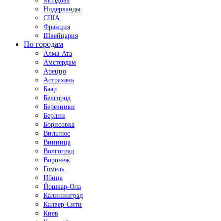
Молдова
Нидерланды
США
Франция
Швейцария
По городам
Алма-Ата
Амстердам
Ареццо
Астрахань
Баар
Белгород
Березники
Берлин
Борисовка
Вильнюс
Винница
Волгоград
Воронеж
Гомель
Ибица
Йошкар-Ола
Калининград
Калвер-Сити
Киев