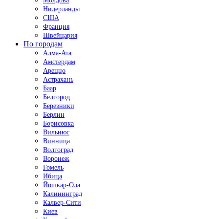
Молдова
Нидерланды
США
Франция
Швейцария
По городам
Алма-Ата
Амстердам
Ареццо
Астрахань
Баар
Белгород
Березники
Берлин
Борисовка
Вильнюс
Винница
Волгоград
Воронеж
Гомель
Ибица
Йошкар-Ола
Калининград
Калвер-Сити
Киев