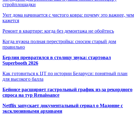
стройплощадки
Уют дома начинается с чистого ковра: почему это важнее, чем
кажется
Ремонт в квартире: когда без демонтажа не обойтись
Когда нужна полная перестройка: сносим старый дом
правильно
Берлин превратился в столицу звука: стартовал
Superbooth 2026
Как готовиться к ЦТ по истории Беларуси: понятный план
для высокого балла
Бейонсе расширяет гастрольный график из-за рекордного
спроса на тур Renaissance
Netflix запускает документальный сериал о Мадонне с
эксклюзивными архивами
Радио по странам