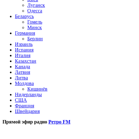
Луганск
Одесса
Беларусь
Гомель
Минск
Германия
Берлин
Израиль
Испания
Италия
Казахстан
Канада
Латвия
Литва
Молдова
Кишинёв
Нидерланды
США
Франция
Швейцария
Прямой эфир радио
Ретро FM
Популярные радиостанции