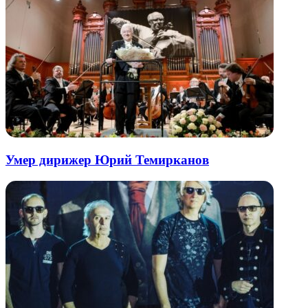
Умер дирижер Юрий Темирканов