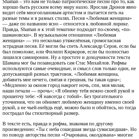
Shaman – это вам не только патриотические песни про то, как
хорошо быть русским всему миру назло. Ярослав Дронов явно
видит себя многоплановым артистом и пытается петь на
разные темы и в разных стилях. Песня «Любимая женщина»
— даже по названию ясно – относится к любовной лирике.
Правда, Shaman и к этой тематике подходит по-своему, «по-
шамановски». В музыкальном отношении «Любимая
женщина» — это несколько утяжелённая, громогласная
эстрадная песня. Её могли бы спеть Александр Серов, если бы
был помоложе, или Филипп Киркоров, если бы полностью
лишился самоиронии. Ну а простоте и доходчивости текста
Шамана мог бы позавидовать сам Стас Михайлов. Рифмы
используются самые очевидные, и смысл слов только один, не
допускающий разных трактовок. «Любимая женщина,
добавить мне нечего, святая и грешная, ты такая одна»;
«Медленно за окном город накроет ночь, спи, моя милая,
наши печали — прочь»; «Я обниму тебя нежно своей рукой и
прошепчу тебе: «Я навсегда с тобой». Без трогательного
уточнения, что он обнимет любимую женщину именно своей
рукой, а не чьей-нибудь ещё, можно было и обойтись, но тогда
пострадал бы стихотворный размер.
В тексте есть, правда и рифма, знакомая по другому
произведению: «Ты с неба сошедшая звезда сумасшедшая». Но
по поводу авторства песни «Очарована, околдована» многие