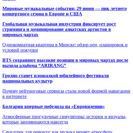
Мировые музыкальные события: 29 июня — пик летнего
концертного сезона в Европе и США
Глобальная музыкальная индустрия фиксирует рост
стриминга и доминирование азиатских артистов в
мировых чартах
Однокомнатная квартира в Минске: обзор цен, планировок и
условий покупки
BTS сохраняют высокие позиции в мировых чартах после
выхода альбома “ARIRANG”
Гродно станет площадкой юбилейного фестиваля
национальных культур
Почему рейтинговые сервисы стали новой формой навигации
в интернете
Болгария впервые победила на «Евровидении»
Атмосферные прогулочные симуляторы: истории и визуалы,
которые запоминаются навсегда
Саундтрек для ремонта: как музыка меняет атмосферу