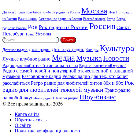
Москва
Киев
Клубное
Дип-хаус
Поп
Поп-радио
Клубное радио из России
из России
Разговорное
Расслабляющее
Ретро
Разговорное радио из России
Ретро-
Россия
Рок
Рок радио из России
Санкт-
радио из России
Петербург
Украина
Транс
Найти:
Культура
Дип-хаус радио
Детское радио
Джаз радио
Звезды
Медиа
Музыка
Новости
Лучшее клубное радио
Радио для любителей хип-хопа и рэпа
Радио с классической музыкой
Радио с самой новой и популярной отечественной и западной
музыкой
Разговорное радио
Релакс радио для тех, кто хочет
Рок
расслабиться
Ретро радио для любителей хитов 80х и 90х
радио для любителей тяжелой музыки
Транс-радио
Шоу-бизнес
на любой вкус
Шансон радио
Фолк радио
© Все права защищены 2026
Карта сайта
Обратная связь
О сайте
Политика конфиденциальности