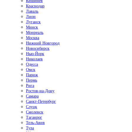
Кишинёв
Краснодар
Лаваль
Лион
Луганск
Минск
Монреаль
Москва
Нижний Новгород
Новосибирск
Нью-Йорк
Николаев
Одесса
Омск
Париж
Пермь
Рига
Ростов-на-Дону
Самара
Санкт-Петербург
Слуцк
Смоленск
Таганрог
Тель-Авив
Тула