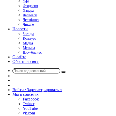
Уфа
Феодосия
Хадера
Чапаевск
Челябинск
Чикаго
Новости
Звезды
Культура
Медиа
Музыка
Шоу-бизнес
О сайте
Обратная связь
Поиск
Switch
радиостанций
skin
Sidebar
Случайное
радио
Войти / Зарегистрироваться
Мы в соцсетях
Facebook
Twitter
YouTube
vk.com