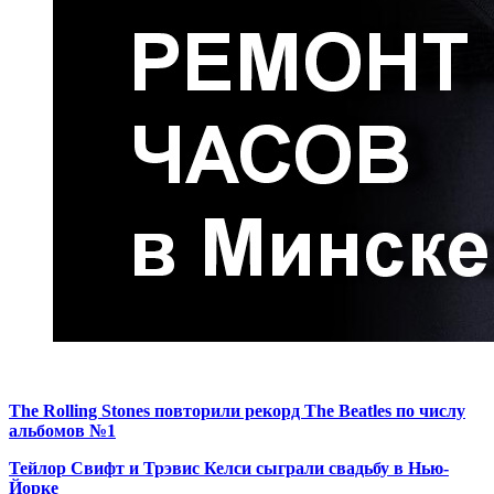
The Rolling Stones повторили рекорд The Beatles по числу
альбомов №1
Тейлор Свифт и Трэвис Келси сыграли свадьбу в Нью-
Йорке