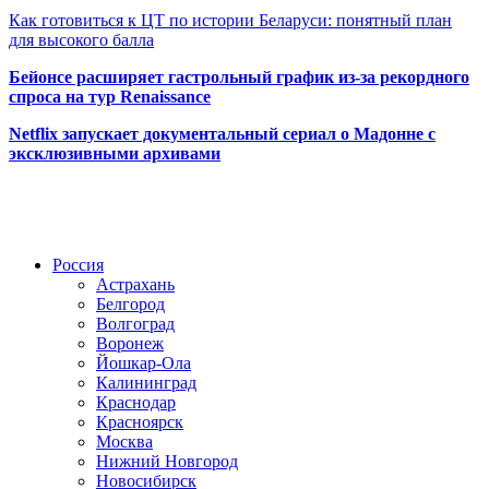
Как готовиться к ЦТ по истории Беларуси: понятный план
для высокого балла
Бейонсе расширяет гастрольный график из-за рекордного
спроса на тур Renaissance
Netflix запускает документальный сериал о Мадонне с
эксклюзивными архивами
Радио по странам
Россия
Астрахань
Белгород
Волгоград
Воронеж
Йошкар-Ола
Калининград
Краснодар
Красноярск
Москва
Нижний Новгород
Новосибирск