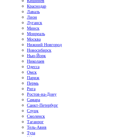
Кишинёв
Краснодар
Лаваль
Лион
Луганск
Минск
Монреаль
Москва
Нижний Новгород
Новосибирск
Нью-Йорк
Николаев
Одесса
Омск
Париж
Пермь
Рига
Ростов-на-Дону
Самара
Санкт-Петербург
Слуцк
Смоленск
Таганрог
Тель-Авив
Тула