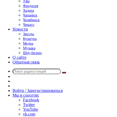
Уфа
Феодосия
Хадера
Чапаевск
Челябинск
Чикаго
Новости
Звезды
Культура
Медиа
Музыка
Шоу-бизнес
О сайте
Обратная связь
Поиск
Switch
радиостанций
skin
Sidebar
Случайное
радио
Войти / Зарегистрироваться
Мы в соцсетях
Facebook
Twitter
YouTube
vk.com