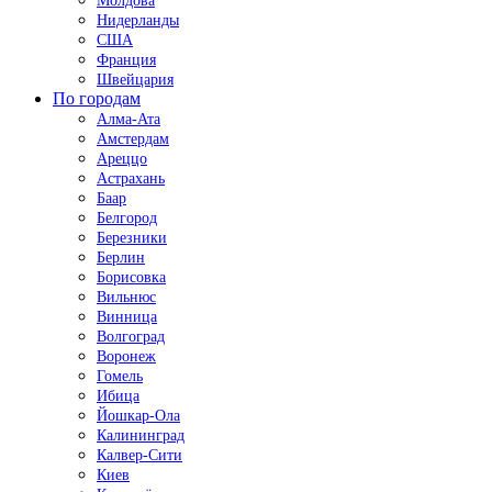
Молдова
Нидерланды
США
Франция
Швейцария
По городам
Алма-Ата
Амстердам
Ареццо
Астрахань
Баар
Белгород
Березники
Берлин
Борисовка
Вильнюс
Винница
Волгоград
Воронеж
Гомель
Ибица
Йошкар-Ола
Калининград
Калвер-Сити
Киев