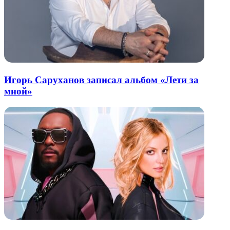
Игорь Саруханов записал альбом «Лети за
мной»