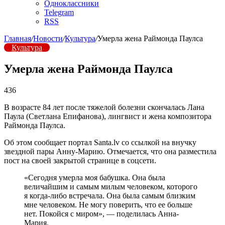
Одноклассники
Telegram
RSS
Главная
/
Новости
/
Культура
/
Умерла жена Раймонда Паулса
Культура
Умерла жена Раймонда Паулса
436
В возрасте 84 лет после тяжелой болезни скончалась Лана
Паула (Светлана Епифанова), лингвист и жена композитора
Раймонда Паулса.
Об этом сообщает портал Santa.lv со ссылкой на внучку
звездной пары Анну-Марию. Отмечается, что она разместила
пост на своей закрытой странице в соцсети.
«Сегодня умерла моя бабушка. Она была
величайшим и самым милым человеком, которого
я когда-либо встречала. Она была самым близким
мне человеком. Не могу поверить, что ее больше
нет. Покойся с миром», — поделилась Анна-
Мария.