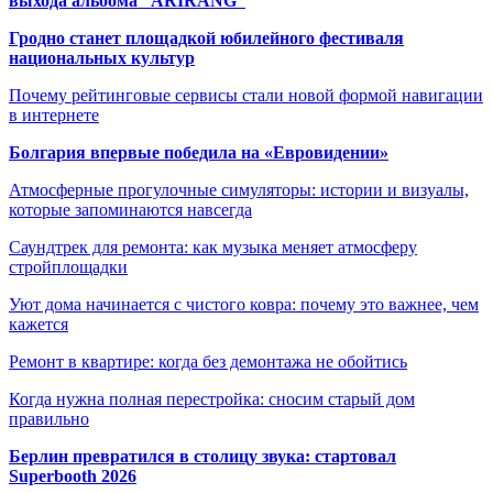
выхода альбома “ARIRANG”
Гродно станет площадкой юбилейного фестиваля
национальных культур
Почему рейтинговые сервисы стали новой формой навигации
в интернете
Болгария впервые победила на «Евровидении»
Атмосферные прогулочные симуляторы: истории и визуалы,
которые запоминаются навсегда
Саундтрек для ремонта: как музыка меняет атмосферу
стройплощадки
Уют дома начинается с чистого ковра: почему это важнее, чем
кажется
Ремонт в квартире: когда без демонтажа не обойтись
Когда нужна полная перестройка: сносим старый дом
правильно
Берлин превратился в столицу звука: стартовал
Superbooth 2026