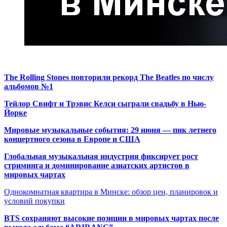
The Rolling Stones повторили рекорд The Beatles по числу
альбомов №1
Тейлор Свифт и Трэвис Келси сыграли свадьбу в Нью-
Йорке
Мировые музыкальные события: 29 июня — пик летнего
концертного сезона в Европе и США
Глобальная музыкальная индустрия фиксирует рост
стриминга и доминирование азиатских артистов в
мировых чартах
Однокомнатная квартира в Минске: обзор цен, планировок и
условий покупки
BTS сохраняют высокие позиции в мировых чартах после