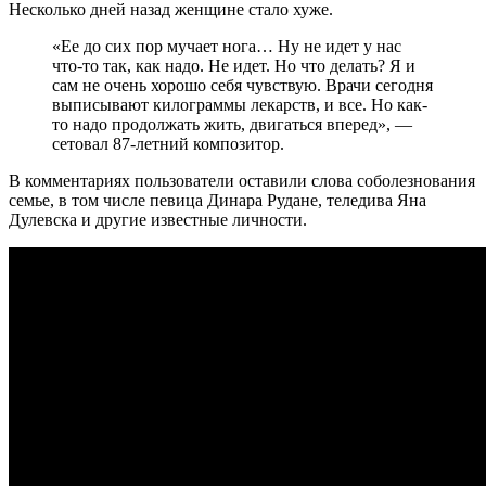
Несколько дней назад женщине стало хуже.
«Ее до сих пор мучает нога… Ну не идет у нас
что-то так, как надо. Не идет. Но что делать? Я и
сам не очень хорошо себя чувствую. Врачи сегодня
выписывают килограммы лекарств, и все. Но как-
то надо продолжать жить, двигаться вперед», —
сетовал 87-летний композитор.
В комментариях пользователи оставили слова соболезнования
семье, в том числе певица Динара Рудане, теледива Яна
Дулевска и другие известные личности.