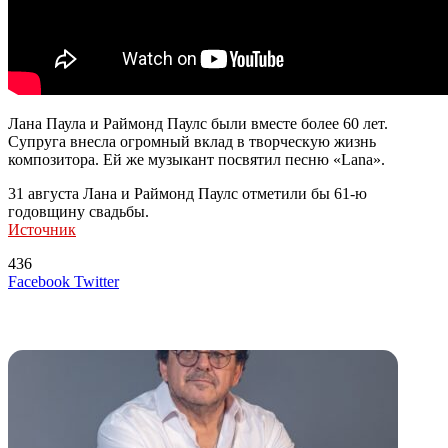
Лана Паула и Раймонд Паулс были вместе более 60 лет.
Супруга внесла огромный вклад в творческую жизнь
композитора. Ей же музыкант посвятил песню «Lana».
31 августа Лана и Раймонд Паулс отметили бы 61-ю
годовщину свадьбы.
Источник
436
LinkedIn
Tumblr
Reddit
Вконтакте
Одноклассники
Skype
Messenger
Messenger
WhatsApp
Telegram
Viber
Line
Поделиться
Печатать
Facebook
Twitter
через
электронную
Похожие радио
почту