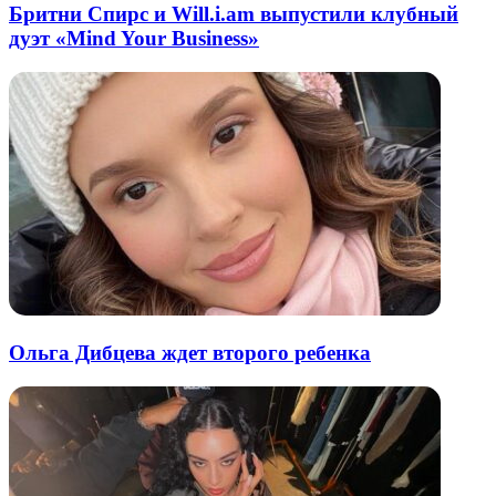
Бритни Спирс и Will.i.am выпустили клубный
дуэт «Mind Your Business»
Ольга Дибцева ждет второго ребенка