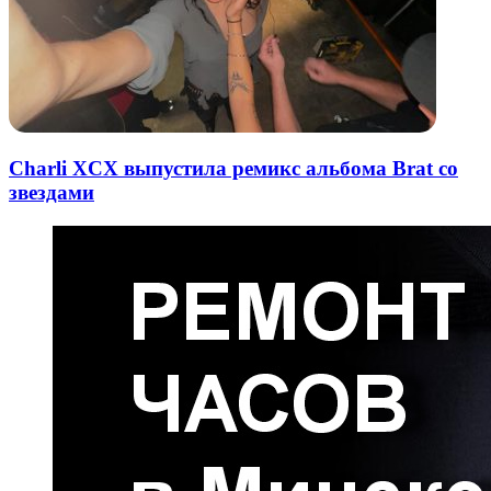
Charli XCX выпустила ремикс альбома Brat со
звездами