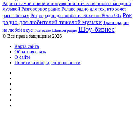
Радио с самой новой и популярной отечественной и западной
музыкой
Разговорное радио
Релакс радио для тех, кто хочет
Рок
расслабиться
Ретро радио для любителей хитов 80х и 90х
радио для любителей тяжелой музыки
Транс-радио
Шоу-бизнес
на любой вкус
Шансон радио
Фолк радио
© Все права защищены 2026
Карта сайта
Обратная связь
О сайте
Политика конфиденциальности
Facebook
Twitter
YouTube
vk.com
Одноклассники
Telegram
RSS
Кнопка
«Наверх»