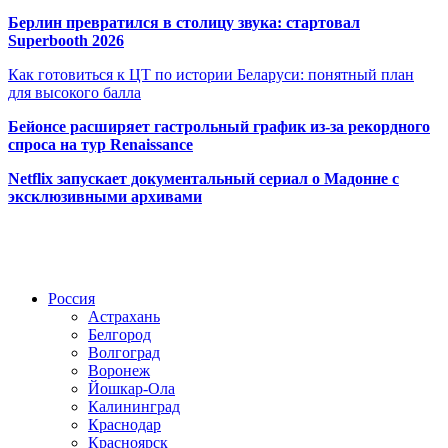
Берлин превратился в столицу звука: стартовал
Superbooth 2026
Как готовиться к ЦТ по истории Беларуси: понятный план
для высокого балла
Бейонсе расширяет гастрольный график из-за рекордного
спроса на тур Renaissance
Netflix запускает документальный сериал о Мадонне с
эксклюзивными архивами
Радио по странам
Россия
Астрахань
Белгород
Волгоград
Воронеж
Йошкар-Ола
Калининград
Краснодар
Красноярск