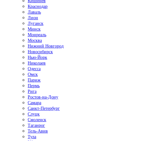
Кишинёв
Краснодар
Лаваль
Лион
Луганск
Минск
Монреаль
Москва
Нижний Новгород
Новосибирск
Нью-Йорк
Николаев
Одесса
Омск
Париж
Пермь
Рига
Ростов-на-Дону
Самара
Санкт-Петербург
Слуцк
Смоленск
Таганрог
Тель-Авив
Тула