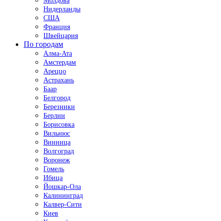
Молдова
Нидерланды
США
Франция
Швейцария
По городам
Алма-Ата
Амстердам
Ареццо
Астрахань
Баар
Белгород
Березники
Берлин
Борисовка
Вильнюс
Винница
Волгоград
Воронеж
Гомель
Ибица
Йошкар-Ола
Калининград
Калвер-Сити
Киев