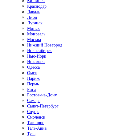
Кишинёв
Краснодар
Лаваль
Лион
Луганск
Минск
Монреаль
Москва
Нижний Новгород
Новосибирск
Нью-Йорк
Николаев
Одесса
Омск
Париж
Пермь
Рига
Ростов-на-Дону
Самара
Санкт-Петербург
Слуцк
Смоленск
Таганрог
Тель-Авив
Тула