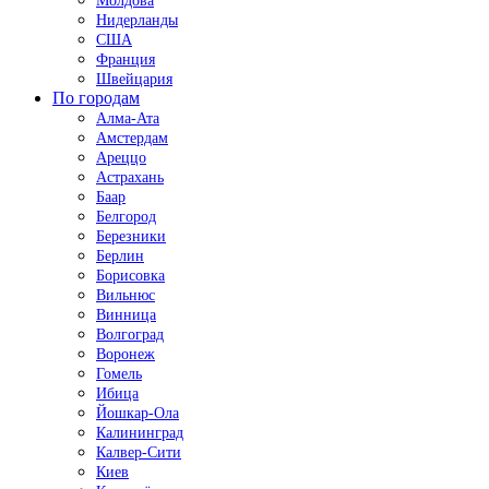
Молдова
Нидерланды
США
Франция
Швейцария
По городам
Алма-Ата
Амстердам
Ареццо
Астрахань
Баар
Белгород
Березники
Берлин
Борисовка
Вильнюс
Винница
Волгоград
Воронеж
Гомель
Ибица
Йошкар-Ола
Калининград
Калвер-Сити
Киев