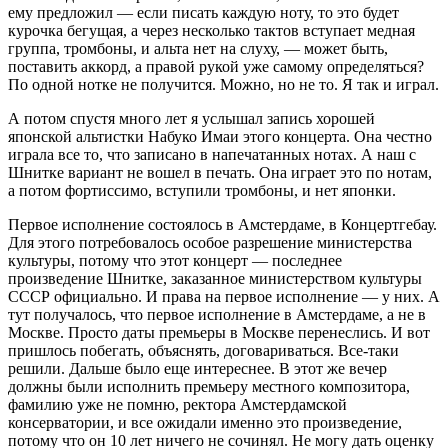
ему предложил — если писать каждую ноту, то это будет
курочка бегущая, а через несколько тактов вступает медная
группа, тромбоны, и альта нет на слуху, — может быть,
поставить аккорд, а правой рукой уже самому определяться?
По одной нотке не получится. Можно, но не то. Я так и играл.
А потом спустя много лет я услышал запись хорошей
японской альтистки Набуко Имаи этого концерта. Она честно
играла все то, что записано в напечатанных нотах. А наш с
Шнитке вариант не вошел в печать. Она играет это по нотам,
а потом фортиссимо, вступили тромбоны, и нет японки.
Первое исполнение состоялось в Амстердаме, в Концертгебау.
Для этого потребовалось особое разрешение министерства
культуры, потому что этот концерт — последнее
произведение Шнитке, заказанное министерством культуры
СССР официально. И права на первое исполнение — у них. А
тут получалось, что первое исполнение в Амстердаме, а не в
Москве. Просто даты премьеры в Москве перенеслись. И вот
пришлось побегать, объяснять, договариваться. Все-таки
решили. Дальше было еще интереснее. В этот же вечер
должны были исполнить премьеру местного композитора,
фамилию уже не помню, ректора Амстердамской
консерватории, и все ожидали именно это произведение,
потому что он 10 лет ничего не сочинял. Не могу дать оценку