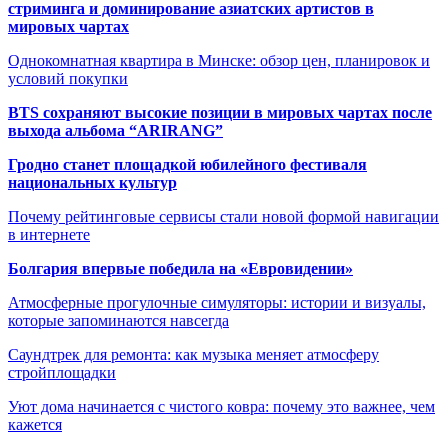
стриминга и доминирование азиатских артистов в
мировых чартах
Однокомнатная квартира в Минске: обзор цен, планировок и
условий покупки
BTS сохраняют высокие позиции в мировых чартах после
выхода альбома “ARIRANG”
Гродно станет площадкой юбилейного фестиваля
национальных культур
Почему рейтинговые сервисы стали новой формой навигации
в интернете
Болгария впервые победила на «Евровидении»
Атмосферные прогулочные симуляторы: истории и визуалы,
которые запоминаются навсегда
Саундтрек для ремонта: как музыка меняет атмосферу
стройплощадки
Уют дома начинается с чистого ковра: почему это важнее, чем
кажется