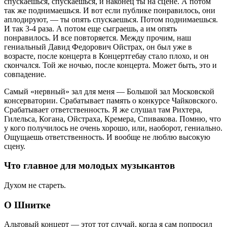
спускаешься, спускаешься, и наконец ты на сцене. А потом
так же поднимаешься. И вот если публике понравилось, они
аплодируют, — ты опять спускаешься. Потом поднимаешься.
И так 3-4 раза. А потом еще сыграешь, а им опять
понравилось. И все повторяется. Между прочим, наш
гениальный Давид Федорович Ойстрах, он был уже в
возрасте, после концерта в Концертгебау стало плохо, и он
скончался. Той же ночью, после концерта. Может быть, это и
совпадение.
Самый «нервный» зал для меня — Большой зал Московской
консерватории. Срабатывает память о конкурсе Чайковского.
Срабатывает ответственность. Я же слушал там Рихтера,
Гилельса, Когана, Ойстраха, Кремера, Спивакова. Помню, что
у кого получилось не очень хорошо, или, наоборот, гениально.
Ощущаешь ответственность. И вообще не люблю высокую
сцену.
Что главное для молодых музыкантов
Духом не стареть.
О Шнитке
Альтовый концерт — этот тот случай, когда я сам попросил