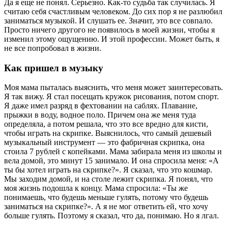
Да я еще не понял. Серьезно. Как-то судьба так случилась. Я
считаю себя счастливым человеком. До сих пор я не разлюбил
заниматься музыкой. И слушать ее. Значит, это все совпало.
Просто ничего другого не появилось в моей жизни, чтобы я
изменил этому ощущению. И этой профессии. Может быть, я
не все попробовал в жизни.
Как пришел в музыку
Моя мама пыталась выяснить, что меня может заинтересовать.
Я так вижу. Я стал посещать кружок рисования, потом спорт.
Я даже имел разряд в фехтовании на саблях. Плавание,
прыжки в воду, водное поло. Причем она же меня туда
определяла, а потом решала, что это все вредно для кисти,
чтобы играть на скрипке. Выяснилось, что самый дешевый
музыкальный инструмент — это фабричная скрипка, она
стоила 7 рублей с копейками. Мама забирала меня из школы и
вела домой, это минут 15 занимало. И она спросила меня: «А
ты бы хотел играть на скрипке?». Я сказал, что это кошмар.
Мы заходим домой, и на столе лежит скрипка. Я понял, что
моя жизнь подошла к концу. Мама спросила: «Ты же
понимаешь, что будешь меньше гулять, потому что будешь
заниматься на скрипке?». А я не мог ответить ей, что хочу
больше гулять. Поэтому я сказал, что да, понимаю. Но я лгал.