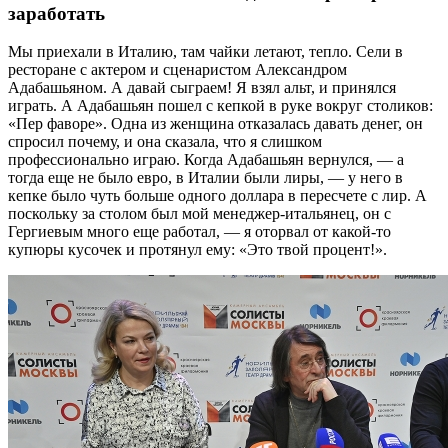
заработать
Мы приехали в Италию, там чайки летают, тепло. Сели в
ресторане с актером и сценаристом Александром
Адабашьяном. А давай сыграем! Я взял альт, и принялся
играть. А Адабашьян пошел с кепкой в руке вокруг столиков:
«Пер фаворе». Одна из женщина отказалась давать денег, он
спросил почему, и она сказала, что я слишком
профессионально играю. Когда Адабашьян вернулся, — а
тогда еще не было евро, в Италии были лиры, — у него в
кепке было чуть больше одного доллара в пересчете с лир. А
поскольку за столом был мой менеджер-итальянец, он с
Гергиевым много еще работал, — я оторвал от какой-то
купюры кусочек и протянул ему: «Это твой процент!».