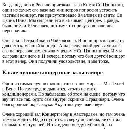
Когда недавно в Россию приезжал глава Китая Си Цзиньпин,
один из самых его важных министров попросил устроить
частный концерт, где присутствовало 8 человек из свиты Си
Цзинь Пина. Мы сыграли его в «Башмет-Центре». Правда,
было не 8, а 10 человек, потому что присутствовали два
переводчика.
Он фанат Петра Ильича Чайковского. И он попросил сделать
для него камерный концерт. А на следующий день я увидел
его на переговорах, стоящим рядом с Си Цзиньпинем. И мы
сыграли для него в 11 вечера, потому что был другой концерт
в этот вечер. Они получили удовольствие, и мы тоже.
Какие лучшие концертные залы в мире
Один из самых лучших концертных залов мира — Musikverei
в Вене. Но там трудно дышится, что-то не так с
кондиционерами. Но забываешь об этом на сцене, потому что
звучит все так, будто сам внутри скрипки Страдивари. Очень
благородный окрас звука. Акустика улучшает звук.
Очень хороший зал Концертгебау в Амстердаме, но там очень
тяжело ходить. Надо спуститься сверху до сцены, не считал,
сколько там ступеней. И ты идешь между публикой. Ты