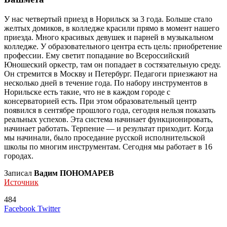
У нас четвертый приезд в Норильск за 3 года. Больше стало
желтых домиков, в колледже красили прямо в момент нашего
приезда. Много красивых девушек и парней в музыкальном
колледже. У образовательного центра есть цель: приобретение
профессии. Ему светит попадание во Всероссийский
Юношеский оркестр, там он попадает в состязательную среду.
Он стремится в Москву и Петербург. Педагоги приезжают на
несколько дней в течение года. По набору инструментов в
Норильске есть такие, что не в каждом городе с
консерваторией есть. При этом образовательный центр
появился в сентябре прошлого года, сегодня нельзя показать
реальных успехов. Эта система начинает функционировать,
начинает работать. Терпение — и результат приходит. Когда
мы начинали, было проседание русской исполнительской
школы по многим инструментам. Сегодня мы работает в 16
городах.
Записал
Вадим ПОНОМАРЕВ
Источник
484
LinkedIn
Tumblr
Reddit
Вконтакте
Одноклассники
Skype
Messenger
Messenger
WhatsApp
Telegram
Viber
Line
Поделиться
Печатать
Facebook
Twitter
через
электронную