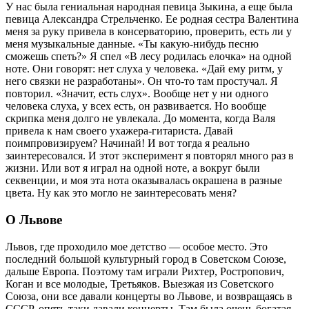
У нас была гениальная народная певица Зыкина, а еще была
певица Александра Стрельченко. Ее родная сестра Валентина
меня за руку привела в консерваторию, проверить, есть ли у
меня музыкальные данные. «Ты какую-нибудь песню
сможешь спеть?» Я спел «В лесу родилась елочка» на одной
ноте. Они говорят: нет слуха у человека. «Дай ему ритм, у
него связки не разработаны». Он что-то там простучал. Я
повторил. «Значит, есть слух». Вообще нет у ни одного
человека слуха, у всех есть, он развивается. Но вообще
скрипка меня долго не увлекала. До момента, когда Валя
привела к нам своего ухажера-гитариста. Давай
поимпровизируем? Начинай! И вот тогда я реально
заинтересовался. И этот эксперимент я повторял много раз в
жизни. Или вот я играл на одной ноте, а вокруг были
секвенции, и моя эта нота оказывалась окрашена в разные
цвета. Ну как это могло не заинтересовать меня?
О Львове
Львов, где проходило мое детство — особое место. Это
последний большой культурный город в Советском Союзе,
дальше Европа. Поэтому там играли Рихтер, Ростропович,
Коган и все молодые, Третьяков. Выезжая из Советского
Союза, они все давали концерты во Львове, и возвращаясь в
СССР, опять-таки давали концерты. Там была очень богатая,