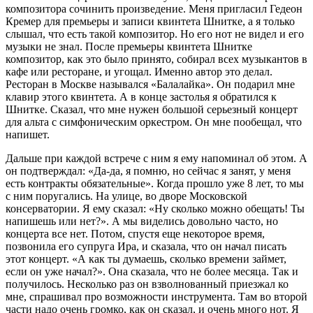
композитора сочинить произведение. Меня пригласил Гедеон
Кремер для премьеры и записи квинтета Шнитке, а я только
слышал, что есть такой композитор. Но его нот не видел и его
музыки не знал. После премьеры квинтета Шнитке
композитор, как это было принято, собирал всех музыкантов в
кафе или ресторане, и угощал. Именно автор это делал.
Ресторан в Москве назывался «Балалайка». Он подарил мне
клавир этого квинтета. А в конце застолья я обратился к
Шнитке. Сказал, что мне нужен большой серьезный концерт
для альта с симфоническим оркестром. Он мне пообещал, что
напишет.
Дальше при каждой встрече с ним я ему напоминал об этом. А
он подтверждал: «Да-да, я помню, но сейчас я занят, у меня
есть контракты обязательные». Когда прошло уже 8 лет, то мы
с ним поругались. На улице, во дворе Московской
консерватории. Я ему сказал: «Ну сколько можно обещать! Ты
напишешь или нет?». А мы виделись довольно часто, но
концерта все нет. Потом, спустя еще некоторое время,
позвонила его супруга Ира, и сказала, что он начал писать
этот концерт. «А как ты думаешь, сколько времени займет,
если он уже начал?». Она сказала, что не более месяца. Так и
получилось. Несколько раз он взволнованный приезжал ко
мне, спрашивал про возможности инструмента. Там во второй
части надо очень громко, как он сказал, и очень много нот. Я