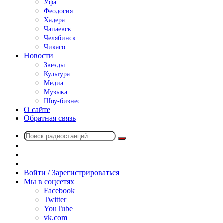
Уфа
Феодосия
Хадера
Чапаевск
Челябинск
Чикаго
Новости
Звезды
Культура
Медиа
Музыка
Шоу-бизнес
О сайте
Обратная связь
Поиск
Switch
радиостанций
skin
Sidebar
Случайное
радио
Войти / Зарегистрироваться
Мы в соцсетях
Facebook
Twitter
YouTube
vk.com