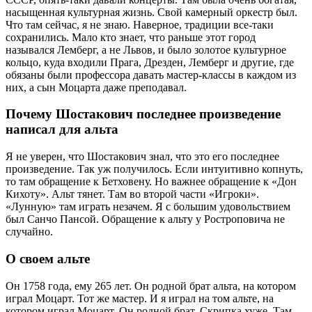
насыщенная культурная жизнь. Свой камерный оркестр был.
Что там сейчас, я не знаю. Наверное, традиции все-таки
сохранились. Мало кто знает, что раньше этот город
назывался Лемберг, а не Львов, и было золотое культурное
кольцо, куда входили Прага, Дрезден, Лемберг и другие, где
обязаны были профессора давать мастер-классы в каждом из
них, а сын Моцарта даже преподавал.
Почему Шостакович последнее произведение
написал для альта
Я не уверен, что Шостакович знал, что это его последнее
произведение. Так уж получилось. Если интуитивно копнуть,
то там обращение к Бетховену. Но важнее обращение к «Дон
Кихоту». Альт тянет. Там во второй части «Игроки».
«Лунную» там играть незачем. Я с большим удовольствием
был Санчо Пансой. Обращение к альту у Ростроповича не
случайно.
О своем альте
Он 1758 года, ему 265 лет. Он родной брат альта, на котором
играл Моцарт. Тот же мастер. И я играл на том альте, на
котором играл Моцарт. Он родной брат. Скрипка хуже. Там