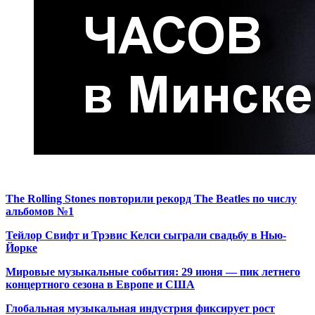
The Rolling Stones повторили рекорд The Beatles по числу
альбомов №1
Тейлор Свифт и Трэвис Келси сыграли свадьбу в Нью-
Йорке
Мировые музыкальные события: 29 июня — пик летнего
концертного сезона в Европе и США
Глобальная музыкальная индустрия фиксирует рост