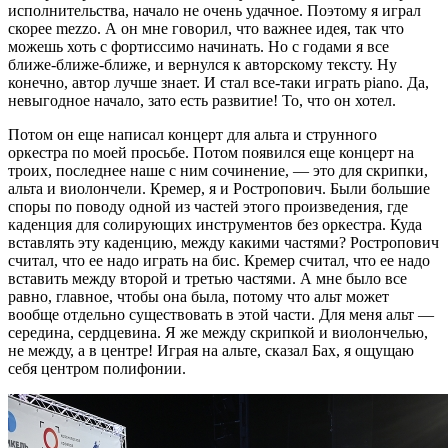
исполнительства, начало не очень удачное. Поэтому я играл
скорее mezzo. А он мне говорил, что важнее идея, так что
можешь хоть с фортиссимо начинать. Но с годами я все
ближе-ближе-ближе, и вернулся к авторскому тексту. Ну
конечно, автор лучше знает. И стал все-таки играть piano. Да,
невыгодное начало, зато есть развитие! То, что он хотел.
Потом он еще написал концерт для альта и струнного
оркестра по моей просьбе. Потом появился еще концерт на
троих, последнее наше с ним сочинение, — это для скрипки,
альта и виолончели. Кремер, я и Ростропович. Были большие
споры по поводу одной из частей этого произведения, где
каденция для солирующих инструментов без оркестра. Куда
вставлять эту каденцию, между какими частями? Ростропович
считал, что ее надо играть на бис. Кремер считал, что ее надо
вставить между второй и третью частями. А мне было все
равно, главное, чтобы она была, потому что альт может
вообще отдельно существовать в этой части. Для меня альт —
середина, сердцевина. Я же между скрипкой и виолончелью,
не между, а в центре! Играя на альте, сказал Бах, я ощущаю
себя центром полифонии.