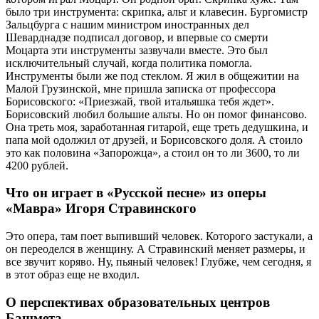
было три инструмента: скрипка, альт и клавесин. Бургомистр
Зальцбурга с нашим министром иностранных дел
Шеварднадзе подписал договор, и впервые со смерти
Моцарта эти инструменты зазвучали вместе. Это был
исключительный случай, когда политика помогла.
Инструменты были же под стеклом. Я жил в общежитии на
Малой Грузинской, мне пришла записка от профессора
Борисовского: «Приезжай, твой итальяшка тебя ждет».
Борисовский любил большие альты. Но он помог финансово.
Она треть моя, заработанная гитарой, еще треть дедушкина, и
папа мой одолжил от друзей, и Борисовского доля. А стоило
это как половина «Запорожца», а стоил он то ли 3600, то ли
4200 рублей.
Что он играет в «Русской песне» из оперы
«Мавра» Игоря Стравинского
Это опера, там поет выпивший человек. Которого застукали, а
он переоделся в женщину. А Стравинский меняет размеры, и
все звучит коряво. Ну, пьяный человек! Глубже, чем сегодня, я
в этот образ еще не входил.
О перспективах образовательных центров
Башмета