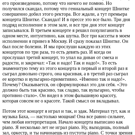
его произведению, потому что ничего не помню. Но
получился скандал, потому что гениальный концерт Шнитке
совершенно добил этого ректора. Все ждали, а тут премьера
концерта Шнитке. Скандал! И в прессе это все было. Три дня
подряд исполнение в этом зале, и все три дня этот концерт
записывался. В третьем концерте я решил похулиганить в
одном месте, интуитивно, как шутка. Все три кассеты в моем
исполнении я привез в Москву. И сразу показал Шнитке. Он
был после болезни. И мы прослуши каждую из этих
концертов по три раза, то есть девять раз. И когда он
прослушал третий концерт, то упал на диван от смеха и
радости, и закричал: «Так и надо! Так и надо!». То есть
знаменитую тему из этого концерта в первый и второй раз я
сыграл довольно строго, она красивая, а в третий раз сыграл
ее коротко и вульгарно-примитивно. «Именно так и надо!».
Почему? Оказывается, он сформулировал это для себя. «Это
должно быть так красиво, так сладко, так вульгарно, чтобы
противно стало». Он видел в этом фальшивую красоту,
которая совсем не о красоте. Такой смысл он вкладывал.
Потом этот концерт я играл и так, и эдак. Материал тут, как и
музыка Баха, — настолько мощная! Она все равно сильнее,
чем любая интерпретация. Начало концерта выписано как
piano. Я несколько лет не играл piano. Ну, выходишь, полный
зал, оркестр, и ты начинаешь из пустоты piano. С точки зрения