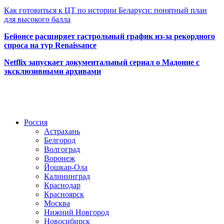
Как готовиться к ЦТ по истории Беларуси: понятный план
для высокого балла
Бейонсе расширяет гастрольный график из-за рекордного
спроса на тур Renaissance
Netflix запускает документальный сериал о Мадонне с
эксклюзивными архивами
Радио по странам
Россия
Астрахань
Белгород
Волгоград
Воронеж
Йошкар-Ола
Калининград
Краснодар
Красноярск
Москва
Нижний Новгород
Новосибирск