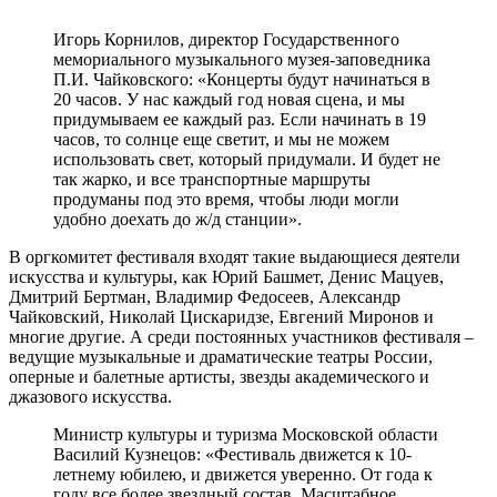
Игорь Корнилов, директор Государственного
мемориального музыкального музея-заповедника
П.И. Чайковского: «Концерты будут начинаться в
20 часов. У нас каждый год новая сцена, и мы
придумываем ее каждый раз. Если начинать в 19
часов, то солнце еще светит, и мы не можем
использовать свет, который придумали. И будет не
так жарко, и все транспортные маршруты
продуманы под это время, чтобы люди могли
удобно доехать до ж/д станции».
В оргкомитет фестиваля входят такие выдающиеся деятели
искусства и культуры, как Юрий Башмет, Денис Мацуев,
Дмитрий Бертман, Владимир Федосеев, Александр
Чайковский, Николай Цискаридзе, Евгений Миронов и
многие другие. А среди постоянных участников фестиваля –
ведущие музыкальные и драматические театры России,
оперные и балетные артисты, звезды академического и
джазового искусства.
Министр культуры и туризма Московской области
Василий Кузнецов: «Фестиваль движется к 10-
летнему юбилею, и движется уверенно. От года к
году все более звездный состав. Масштабное