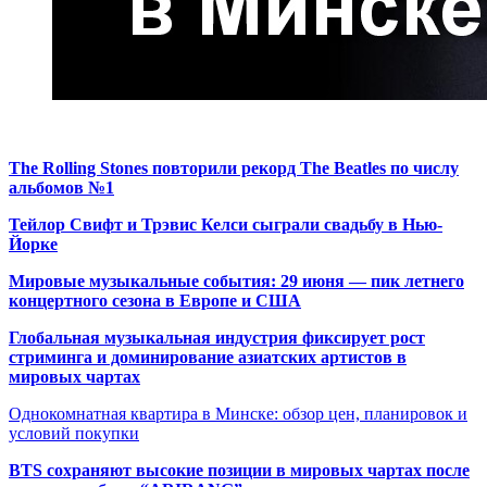
The Rolling Stones повторили рекорд The Beatles по числу
альбомов №1
Тейлор Свифт и Трэвис Келси сыграли свадьбу в Нью-
Йорке
Мировые музыкальные события: 29 июня — пик летнего
концертного сезона в Европе и США
Глобальная музыкальная индустрия фиксирует рост
стриминга и доминирование азиатских артистов в
мировых чартах
Однокомнатная квартира в Минске: обзор цен, планировок и
условий покупки
BTS сохраняют высокие позиции в мировых чартах после