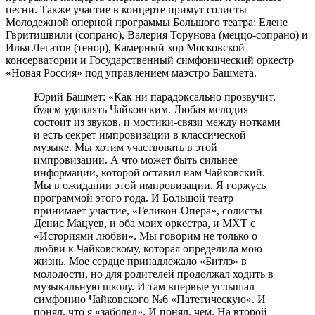
песни. Также участие в концерте примут солисты
Молодежной оперной программы Большого театра: Елене
Гвритишвили (сопрано), Валерия Торунова (меццо-сопрано) и
Илья Легатов (тенор), Камерный хор Московской
консерватории и Государственный симфонический оркестр
«Новая Россия» под управлением маэстро Башмета.
Юрий Башмет: «Как ни парадоксально прозвучит,
будем удивлять Чайковским. Любая мелодия
состоит из звуков, и мостики-связи между нотками
и есть секрет импровизации в классической
музыке. Мы хотим участвовать в этой
импровизации. А что может быть сильнее
информации, которой оставил нам Чайковский.
Мы в ожидании этой импровизации. Я горжусь
программой этого года. И Большой театр
принимает участие, «Геликон-Опера», солисты —
Денис Мацуев, и оба моих оркестра, и МХТ с
«Историями любви». Мы говорим не только о
любви к Чайковскому, которая определила мою
жизнь. Мое сердце принадлежало «Битлз» в
молодости, но для родителей продолжал ходить в
музыкальную школу. И там впервые услышал
симфонию Чайковского №6 «Патетическую». И
понял, что я «заболел». И понял, чем. На второй