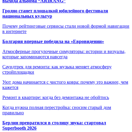
выхода альбома “ARIRANG”
Гродно станет площадкой юбилейного фестиваля
национальных культур
Почему рейтинговые сервисы стали новой формой навигации
в интернете
Болгария впервые победила на «Евровидении»
Атмосферные прогулочные симуляторы: истории и визуалы,
которые запоминаются навсегда
Саундтрек для ремонта: как музыка меняет атмосферу
стройплощадки
Уют дома начинается с чистого ковра: почему это важнее, чем
кажется
Ремонт в квартире: когда без демонтажа не обойтись
Когда нужна полная перестройка: сносим старый дом
правильно
Берлин превратился в столицу звука: стартовал
Superbooth 2026