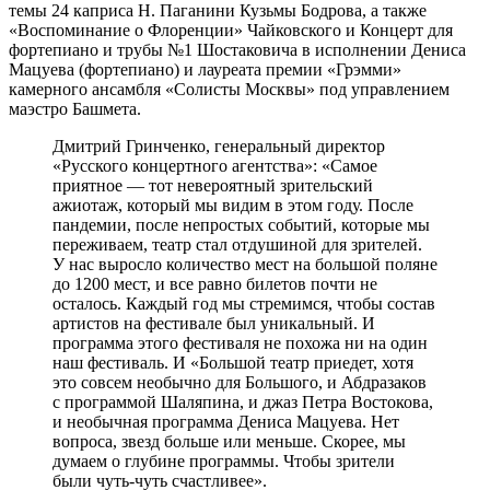
темы 24 каприса Н. Паганини Кузьмы Бодрова, а также
«Воспоминание о Флоренции» Чайковского и Концерт для
фортепиано и трубы №1 Шостаковича в исполнении Дениса
Мацуева (фортепиано) и лауреата премии «Грэмми»
камерного ансамбля «Солисты Москвы» под управлением
маэстро Башмета.
Дмитрий Гринченко, генеральный директор
«Русского концертного агентства»: «Самое
приятное — тот невероятный зрительский
ажиотаж, который мы видим в этом году. После
пандемии, после непростых событий, которые мы
переживаем, театр стал отдушиной для зрителей.
У нас выросло количество мест на большой поляне
до 1200 мест, и все равно билетов почти не
осталось. Каждый год мы стремимся, чтобы состав
артистов на фестивале был уникальный. И
программа этого фестиваля не похожа ни на один
наш фестиваль. И «Большой театр приедет, хотя
это совсем необычно для Большого, и Абдразаков
с программой Шаляпина, и джаз Петра Востокова,
и необычная программа Дениса Мацуева. Нет
вопроса, звезд больше или меньше. Скорее, мы
думаем о глубине программы. Чтобы зрители
были чуть-чуть счастливее».