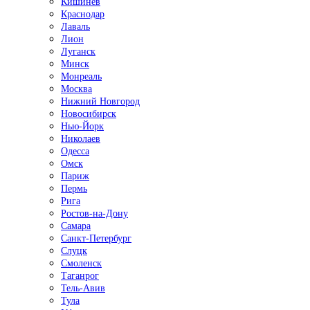
Кишинёв
Краснодар
Лаваль
Лион
Луганск
Минск
Монреаль
Москва
Нижний Новгород
Новосибирск
Нью-Йорк
Николаев
Одесса
Омск
Париж
Пермь
Рига
Ростов-на-Дону
Самара
Санкт-Петербург
Слуцк
Смоленск
Таганрог
Тель-Авив
Тула