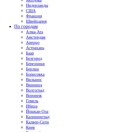
Молдова
Нидерланды
США
Франция
Швейцария
По городам
Алма-Ата
Амстердам
Ареццо
Астрахань
Баар
Белгород
Березники
Берлин
Борисовка
Вильнюс
Винница
Волгоград
Воронеж
Гомель
Ибица
Йошкар-Ола
Калининград
Калвер-Сити
Киев