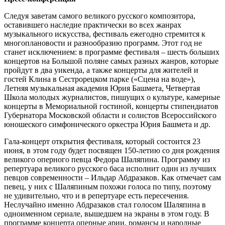
Следуя заветам самого великого русского композитора,
оставившего наследие практически во всех жанрах
музыкального искусства, фестиваль ежегодно стремится к
многоплановости и разнообразию программ. Этот год не
станет исключением: в программе фестиваля – шесть больших
концертов на Большой поляне самых разных жанров, которые
пройдут в два уикенда, а также концерты для жителей и
гостей Клина в Сестрорецком парке («Сцена на воде»),
Летняя музыкальная академия Юрия Башмета, Четвертая
Школа молодых журналистов, пишущих о культуре, камерные
концерты в Мемориальной гостиной, концерты стипендиатов
Губернатора Московской области и солистов Всероссийского
юношеского симфонического оркестра Юрия Башмета и др.
Гала-концерт открытия фестиваля, который состоится 23
июня, в этом году будет посвящен 150-летию со дня рождения
великого оперного певца Федора Шаляпина. Программу из
репертуара великого русского баса исполнит один из лучших
певцов современности – Ильдар Абдразаков. Как отмечает сам
певец, у них с Шаляпиным похожи голоса по типу, поэтому
не удивительно, что и в репертуаре есть пересечения.
Неслучайно именно Абдразаков стал голосом Шаляпина в
одноименном сериале, вышедшем на экраны в этом году. В
программе концерта оперные арии, романсы и народные