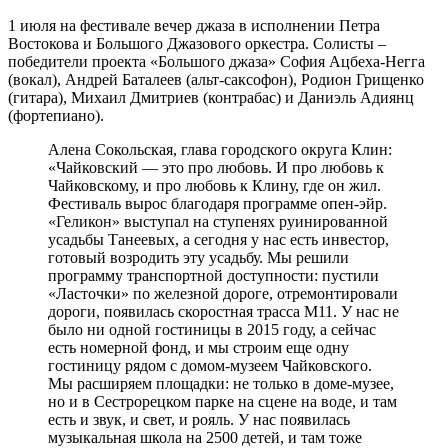
1 июля на фестивале вечер джаза в исполнении Петра
Востокова и Большого Джазового оркестра. Солисты –
победители проекта «Большого джаза» София Ацбеха-Негга
(вокал), Андрей Баталеев (альт-саксофон), Родион Грищенко
(гитара), Михаил Дмитриев (контрабас) и Даниэль Адиянц
(фортепиано).
Алена Сокольская, глава городского округа Клин:
«Чайковский — это про любовь. И про любовь к
Чайковскому, и про любовь к Клину, где он жил.
Фестиваль вырос благодаря программе опен-эйр.
«Геликон» выступал на ступенях руинированной
усадьбы Танеевых, а сегодня у нас есть инвестор,
готовый возродить эту усадьбу. Мы решили
программу транспортной доступности: пустили
«Ласточки» по железной дороге, отремонтировали
дороги, появилась скоростная трасса М11. У нас не
было ни одной гостиницы в 2015 году, а сейчас
есть номерной фонд, и мы строим еще одну
гостиницу рядом с домом-музеем Чайковского.
Мы расширяем площадки: не только в доме-музее,
но и в Сестрорецком парке на сцене на воде, и там
есть и звук, и свет, и рояль. У нас появилась
музыкальная школа на 2500 детей, и там тоже