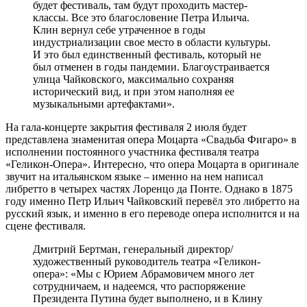
будет фестиваль, там будут проходить мастер-
классы. Все это благословение Петра Ильича.
Клин вернул себе утраченное в годы
индустриализации свое место в области культуры.
И это был единственный фестиваль, который не
был отменен в годы пандемии. Благоустраивается
улица Чайковского, максимально сохраняя
исторический вид, и при этом наполняя ее
музыкальными артефактами».
На гала-концерте закрытия фестиваля 2 июля будет
представлена знаменитая опера Моцарта «Свадьба Фигаро» в
исполнении постоянного участника фестиваля театра
«Геликон-Опера». Интересно, что опера Моцарта в оригинале
звучит на итальянском языке – именно на нем написал
либретто в четырех частях Лоренцо да Понте. Однако в 1875
году именно Петр Ильич Чайковский перевёл это либретто на
русский язык, и именно в его переводе опера исполнится и на
сцене фестиваля.
Дмитрий Бертман, генеральный директор/
художественный руководитель театра «Геликон-
опера»: «Мы с Юрием Абрамовичем много лет
сотрудничаем, и надеемся, что распоряжение
Президента Путина будет выполнено, и в Клину