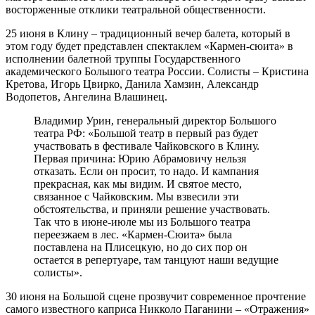
восторженные отклики театральной общественности.
25 июня в Клину – традиционный вечер балета, который в
этом году будет представлен спектаклем «Кармен-сюита» в
исполнении балетной труппы Государственного
академического Большого театра России. Солисты – Кристина
Кретова, Игорь Цвирко, Данила Хамзин, Александр
Водопетов, Ангелина Влашинец.
Владимир Урин, генеральный директор Большого
театра РФ: «Большой театр в первый раз будет
участвовать в фестивале Чайковского в Клину.
Первая причина: Юрию Абрамовичу нельзя
отказать. Если он просит, то надо. И кампания
прекрасная, как мы видим. И святое место,
связанное с Чайковским. Мы взвесили эти
обстоятельства, и приняли решение участвовать.
Так что в июне-июле мы из Большого театра
переезжаем в лес. «Кармен-Сюита» была
поставлена на Плисецкую, но до сих пор он
остается в репертуаре, там танцуют наши ведущие
солисты».
30 июня на Большой сцене прозвучит современное прочтение
самого известного каприса Никколо Паганини – «Отражения»