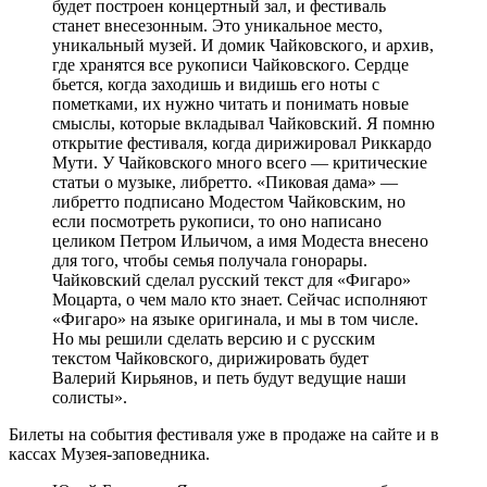
будет построен концертный зал, и фестиваль
станет внесезонным. Это уникальное место,
уникальный музей. И домик Чайковского, и архив,
где хранятся все рукописи Чайковского. Сердце
бьется, когда заходишь и видишь его ноты с
пометками, их нужно читать и понимать новые
смыслы, которые вкладывал Чайковский. Я помню
открытие фестиваля, когда дирижировал Риккардо
Мути. У Чайковского много всего — критические
статьи о музыке, либретто. «Пиковая дама» —
либретто подписано Модестом Чайковским, но
если посмотреть рукописи, то оно написано
целиком Петром Ильичом, а имя Модеста внесено
для того, чтобы семья получала гонорары.
Чайковский сделал русский текст для «Фигаро»
Моцарта, о чем мало кто знает. Сейчас исполняют
«Фигаро» на языке оригинала, и мы в том числе.
Но мы решили сделать версию и с русским
текстом Чайковского, дирижировать будет
Валерий Кирьянов, и петь будут ведущие наши
солисты».
Билеты на события фестиваля уже в продаже на сайте и в
кассах Музея-заповедника.