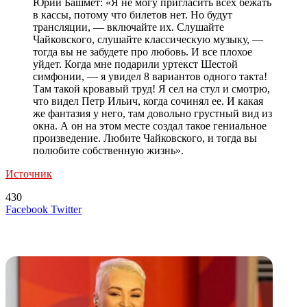
Юрий Башмет: «Я не могу пригласить всех бежать
в кассы, потому что билетов нет. Но будут
трансляции, — включайте их. Слушайте
Чайковского, слушайте классическую музыку, —
тогда вы не забудете про любовь. И все плохое
уйдет. Когда мне подарили уртекст Шестой
симфонии, — я увидел 8 вариантов одного такта!
Там такой кровавый труд! Я сел на стул и смотрю,
что видел Петр Ильич, когда сочинял ее. И какая
же фантазия у него, там довольно грустный вид из
окна. А он на этом месте создал такое гениальное
произведение. Любите Чайковского, и тогда вы
полюбите собственную жизнь».
Источник
430
LinkedIn
Tumblr
Reddit
Вконтакте
Одноклассники
Skype
Messenger
Messenger
WhatsApp
Telegram
Viber
Line
Поделиться
Печатать
Facebook
Twitter
через
электронную
Похожие радио
почту