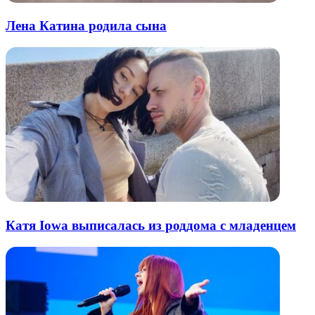
Лена Катина родила сына
Катя Iowa выписалась из роддома с младенцем