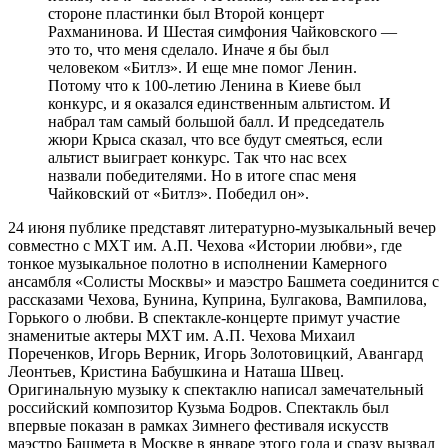
стороне пластинки был Второй концерт
Рахманинова. И Шестая симфония Чайковского —
это то, что меня сделало. Иначе я бы был
человеком «Битлз». И еще мне помог Ленин.
Потому что к 100-летию Ленина в Киеве был
конкурс, и я оказался единственным альтистом. И
набрал там самый большой балл. И председатель
жюри Крыса сказал, что все будут смеяться, если
альтист выиграет конкурс. Так что нас всех
назвали победителями. Но в итоге спас меня
Чайковский от «Битлз». Победил он».
24 июня публике представят литературно-музыкальный вечер
совместно с МХТ им. А.П. Чехова «Истории любви», где
тонкое музыкальное полотно в исполнении Камерного
ансамбля «Солисты Москвы» и маэстро Башмета соединится с
рассказами Чехова, Бунина, Куприна, Булгакова, Вампилова,
Горького о любви. В спектакле-концерте примут участие
знаменитые актеры МХТ им. А.П. Чехова Михаил
Пореченков, Игорь Верник, Игорь Золотовицкий, Авангард
Леонтьев, Кристина Бабушкина и Наташа Швец.
Оригинальную музыку к спектаклю написал замечательный
российский композитор Кузьма Бодров. Спектакль был
впервые показан в рамках Зимнего фестиваля искусств
маэстро Башмета в Москве в январе этого года и сразу вызвал