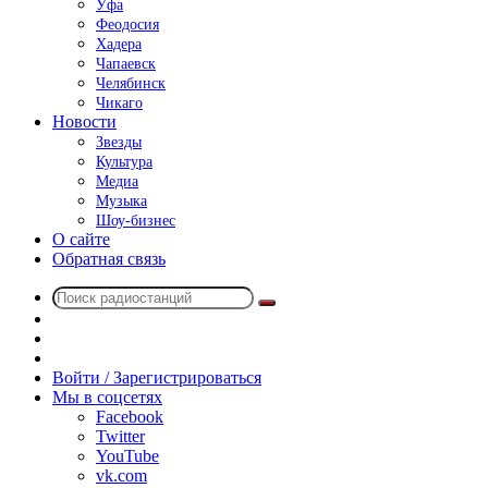
Уфа
Феодосия
Хадера
Чапаевск
Челябинск
Чикаго
Новости
Звезды
Культура
Медиа
Музыка
Шоу-бизнес
О сайте
Обратная связь
Поиск
Switch
радиостанций
skin
Sidebar
Случайное
радио
Войти / Зарегистрироваться
Мы в соцсетях
Facebook
Twitter
YouTube
vk.com