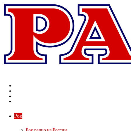
Меню
Поиск
радиостанций
Switch
skin
Войти
Рок
Рок радио из России