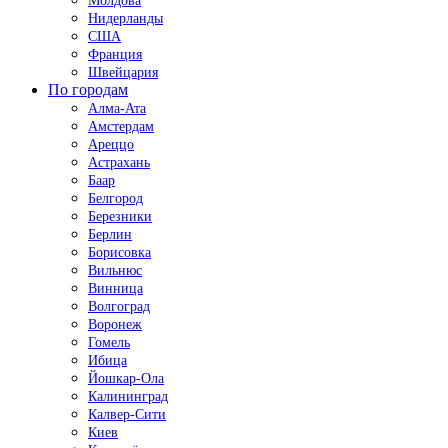
Молдова
Нидерланды
США
Франция
Швейцария
По городам
Алма-Ата
Амстердам
Ареццо
Астрахань
Баар
Белгород
Березники
Берлин
Борисовка
Вильнюс
Винница
Волгоград
Воронеж
Гомель
Ибица
Йошкар-Ола
Калининград
Калвер-Сити
Киев