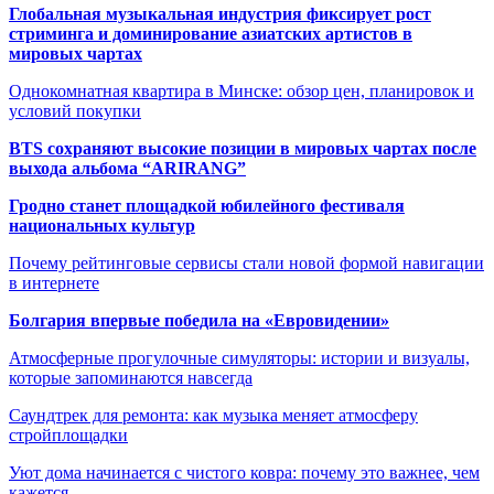
Глобальная музыкальная индустрия фиксирует рост
стриминга и доминирование азиатских артистов в
мировых чартах
Однокомнатная квартира в Минске: обзор цен, планировок и
условий покупки
BTS сохраняют высокие позиции в мировых чартах после
выхода альбома “ARIRANG”
Гродно станет площадкой юбилейного фестиваля
национальных культур
Почему рейтинговые сервисы стали новой формой навигации
в интернете
Болгария впервые победила на «Евровидении»
Атмосферные прогулочные симуляторы: истории и визуалы,
которые запоминаются навсегда
Саундтрек для ремонта: как музыка меняет атмосферу
стройплощадки
Уют дома начинается с чистого ковра: почему это важнее, чем
кажется