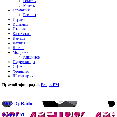
Гомель
Минск
Германия
Берлин
Израиль
Испания
Италия
Казахстан
Канада
Латвия
Литва
Молдова
Кишинёв
Нидерланды
США
Франция
Швейцария
Прямой эфир радио
Ретро FM
Популярные радиостанции
PRO
PRO Dj Radio
Dj
Radio
Ретро
Ретро FM