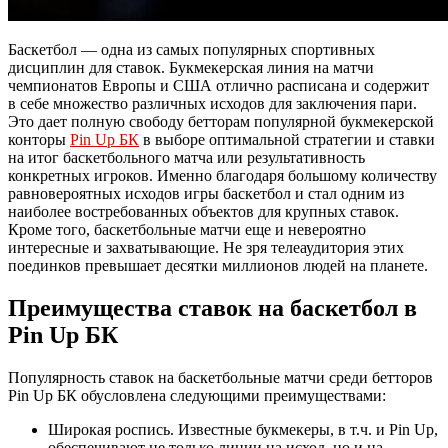
Баскетбол — одна из самых популярных спортивных
дисциплин для ставок. Букмекерская линия на матчи
чемпионатов Европы и США отлично расписана и содержит
в себе множество различных исходов для заключения пари.
Это дает полную свободу бетторам популярной букмекерской
конторы
Pin Up БК
в выборе оптимальной стратегии и ставки
на итог баскетбольного матча или результативность
конкретных игроков. Именно благодаря большому количеству
равновероятных исходов игры баскетбол и стал одним из
наиболее востребованных объектов для крупных ставок.
Кроме того, баскетбольные матчи еще и невероятно
интересные и захватывающие. Не зря телеаудитория этих
поединков превышает десятки миллионов людей на планете.
Преимущества ставок на баскетбол в
Pin Up БК
Популярность ставок на баскетбольные матчи среди бетторов
Pin Up БК обусловлена следующими преимуществами:
Широкая роспись. Известные букмекеры, в т.ч. и Pin Up,
обеспечивают не только линии на исход, но и на