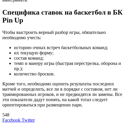
Специфика ставок на баскетбол в БК
Pin Up
Чтобы выстроить верный разбор игры, обязательно
необходимо учесть:
историю очных встреч баскетбольных команд;
их текущую форму;
состав команд;
темп и манеру игры (быстрая перестрелка, оборона и
пр.);
количество бросков.
Кроме того, необходимо оценить результаты последних
матчей и определить, все ли в порядке с составом, нет ли
травмированных игроков, и не предвидятся ли замены. Все
эти показатели дадут понять, на какой тотал следует
ориентироваться при размещении пари.
548
LinkedIn
Tumblr
Reddit
Вконтакте
Одноклассники
Skype
Messenger
Messenger
WhatsApp
Telegram
Viber
Line
Поделиться
Печатать
Facebook
Twitter
через
электронную