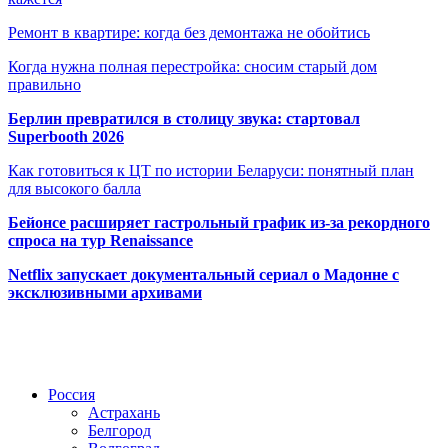
Ремонт в квартире: когда без демонтажа не обойтись
Когда нужна полная перестройка: сносим старый дом
правильно
Берлин превратился в столицу звука: стартовал
Superbooth 2026
Как готовиться к ЦТ по истории Беларуси: понятный план
для высокого балла
Бейонсе расширяет гастрольный график из-за рекордного
спроса на тур Renaissance
Netflix запускает документальный сериал о Мадонне с
эксклюзивными архивами
Радио по странам
Россия
Астрахань
Белгород