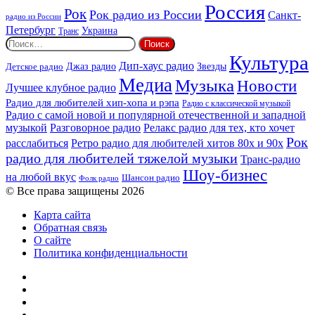
Россия
Рок
Рок радио из России
Санкт-
радио из России
Петербург
Украина
Транс
Найти:
Культура
Дип-хаус радио
Детское радио
Джаз радио
Звезды
Медиа
Музыка
Новости
Лучшее клубное радио
Радио для любителей хип-хопа и рэпа
Радио с классической музыкой
Радио с самой новой и популярной отечественной и западной
музыкой
Разговорное радио
Релакс радио для тех, кто хочет
Рок
расслабиться
Ретро радио для любителей хитов 80х и 90х
радио для любителей тяжелой музыки
Транс-радио
Шоу-бизнес
на любой вкус
Шансон радио
Фолк радио
© Все права защищены 2026
Карта сайта
Обратная связь
О сайте
Политика конфиденциальности
Facebook
Twitter
YouTube
vk.com