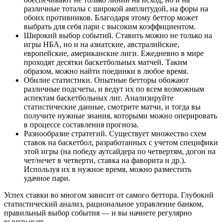
различные тоталы с широкой амплитудой, на форы на
обоих противников. Благодаря этому беттор может
выбрать для себя пари с высоким коэффициентом.
Широкий выбор событий. Ставить можно не только на
игры НБА, но и на азиатские, австралийские,
европейские, американские лиги. Ежедневно в мире
проходят десятки баскетбольных матчей. Таким
образом, можно найти поединки в любое время.
Обилие статистики. Опытные бетторы обожают
различные подсчеты, и ведут их по всем возможным
аспектам баскетбольных лиг. Анализируйте
статистические данные, смотрите матчи, и тогда вы
получите нужные знания, которыми можно оперировать
в процессе составления прогноза.
Разнообразие стратегий. Существует множество схем
ставок на баскетбол, разработанных с учетом специфики
этой игры (на победу аутсайдера по четвертям, догон на
чет/нечет в четверти, ставка на фаворита и др.).
Используя их в нужное время, можно разместить
удачное пари.
Успех ставки во многом зависит от самого беттора. Глубокий
статистический анализ, рациональное управление банком,
правильный выбор события — и вы начнете регулярно
выигрывать.