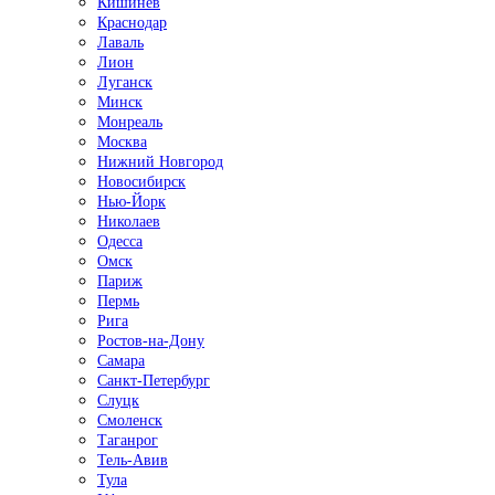
Кишинёв
Краснодар
Лаваль
Лион
Луганск
Минск
Монреаль
Москва
Нижний Новгород
Новосибирск
Нью-Йорк
Николаев
Одесса
Омск
Париж
Пермь
Рига
Ростов-на-Дону
Самара
Санкт-Петербург
Слуцк
Смоленск
Таганрог
Тель-Авив
Тула