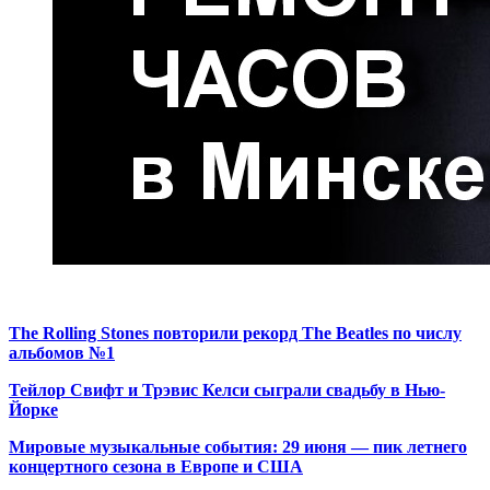
The Rolling Stones повторили рекорд The Beatles по числу
альбомов №1
Тейлор Свифт и Трэвис Келси сыграли свадьбу в Нью-
Йорке
Мировые музыкальные события: 29 июня — пик летнего
концертного сезона в Европе и США