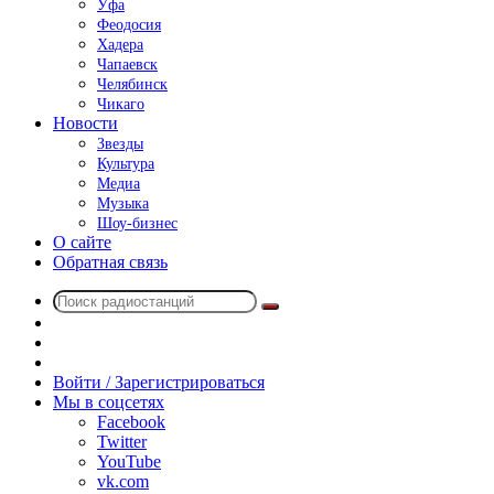
Уфа
Феодосия
Хадера
Чапаевск
Челябинск
Чикаго
Новости
Звезды
Культура
Медиа
Музыка
Шоу-бизнес
О сайте
Обратная связь
Поиск
Switch
радиостанций
skin
Sidebar
Случайное
радио
Войти / Зарегистрироваться
Мы в соцсетях
Facebook
Twitter
YouTube
vk.com