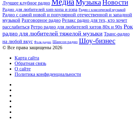
Медиа
Музыка
Новости
Лучшее клубное радио
Радио для любителей хип-хопа и рэпа
Радио с классической музыкой
Радио с самой новой и популярной отечественной и западной
музыкой
Разговорное радио
Релакс радио для тех, кто хочет
Рок
расслабиться
Ретро радио для любителей хитов 80х и 90х
радио для любителей тяжелой музыки
Транс-радио
Шоу-бизнес
на любой вкус
Шансон радио
Фолк радио
© Все права защищены 2026
Карта сайта
Обратная связь
О сайте
Политика конфиденциальности
Facebook
Twitter
YouTube
vk.com
Одноклассники
Telegram
RSS
Кнопка
«Наверх»