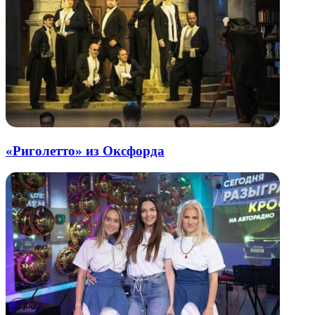
«Риголетто» из Оксфорда