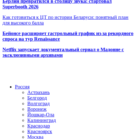
Берлин превратился в столицу звука: стартовал
Superbooth 2026
Как готовиться к ЦТ по истории Беларуси: понятный план
для высокого балла
Бейонсе расширяет гастрольный график из-за рекордного
спроса на тур Renaissance
Netflix запускает документальный сериал о Мадонне с
эксклюзивными архивами
Радио по странам
Россия
Астрахань
Белгород
Волгоград
Воронеж
Йошкар-Ола
Калининград
Краснодар
Красноярск
Москва