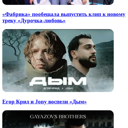
«Фабрика» пообещала выпустить клип к новому
треку «Дурочка-любовь»
Егор Крид и Jony воспели «Дым»