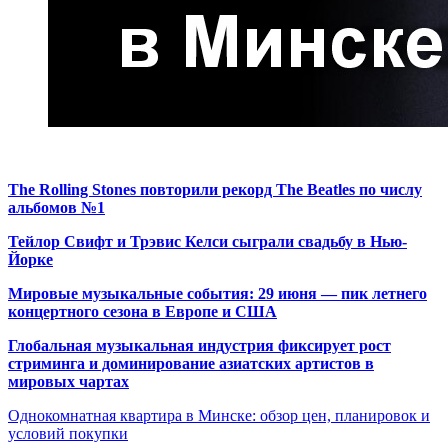
The Rolling Stones повторили рекорд The Beatles по числу
альбомов №1
Тейлор Свифт и Трэвис Келси сыграли свадьбу в Нью-
Йорке
Мировые музыкальные события: 29 июня — пик летнего
концертного сезона в Европе и США
Глобальная музыкальная индустрия фиксирует рост
стриминга и доминирование азиатских артистов в
мировых чартах
Однокомнатная квартира в Минске: обзор цен, планировок и
условий покупки