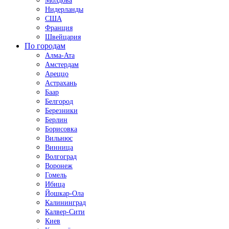
Молдова
Нидерланды
США
Франция
Швейцария
По городам
Алма-Ата
Амстердам
Ареццо
Астрахань
Баар
Белгород
Березники
Берлин
Борисовка
Вильнюс
Винница
Волгоград
Воронеж
Гомель
Ибица
Йошкар-Ола
Калининград
Калвер-Сити
Киев