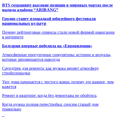
BTS сохраняют высокие позиции в мировых чартах после
выхода альбома “ARIRANG”
Гродно станет площадкой юбилейного фестиваля
национальных культур
Почему рейтинговые сервисы стали новой формой навигации
в интернете
Болгария впервые победила на «Евровидении»
Атмосферные прогулочные симуляторы: истории и визуалы,
которые запоминаются навсегда
Саундтрек для ремонта: как музыка меняет атмосферу
стройплощадки
Уют дома начинается с чистого ковра: почему это важнее, чем
кажется
Ремонт в квартире: когда без демонтажа не обойтись
Когда нужна полная перестройка: сносим старый дом
правильно