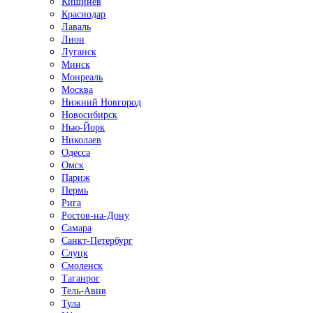
Кишинёв
Краснодар
Лаваль
Лион
Луганск
Минск
Монреаль
Москва
Нижний Новгород
Новосибирск
Нью-Йорк
Николаев
Одесса
Омск
Париж
Пермь
Рига
Ростов-на-Дону
Самара
Санкт-Петербург
Слуцк
Смоленск
Таганрог
Тель-Авив
Тула