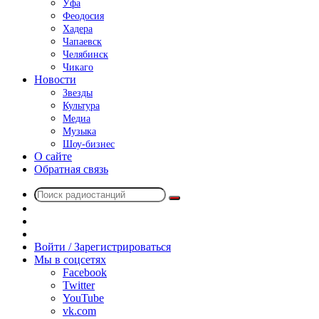
Уфа
Феодосия
Хадера
Чапаевск
Челябинск
Чикаго
Новости
Звезды
Культура
Медиа
Музыка
Шоу-бизнес
О сайте
Обратная связь
Поиск
Switch
радиостанций
skin
Sidebar
Случайное
радио
Войти / Зарегистрироваться
Мы в соцсетях
Facebook
Twitter
YouTube
vk.com