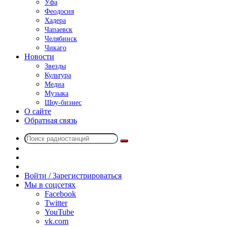
Уфа
Феодосия
Хадера
Чапаевск
Челябинск
Чикаго
Новости
Звезды
Культура
Медиа
Музыка
Шоу-бизнес
О сайте
Обратная связь
Поиск
Switch
радиостанций
skin
Sidebar
Случайное
радио
Войти / Зарегистрироваться
Мы в соцсетях
Facebook
Twitter
YouTube
vk.com