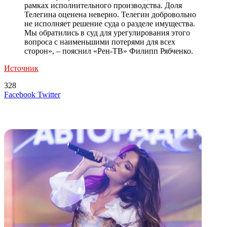
рамках исполнительного производства. Доля
Телегина оценена неверно. Телегин добровольно
не исполняет решение суда о разделе имущества.
Мы обратились в суд для урегулирования этого
вопроса с наименьшими потерями для всех
сторон», – пояснил «Рен-ТВ» Филипп Рябченко.
Источник
328
LinkedIn
Tumblr
Reddit
Вконтакте
Одноклассники
Skype
Messenger
Messenger
WhatsApp
Telegram
Viber
Line
Поделиться
Печатать
Facebook
Twitter
через
электронную
Похожие радио
почту