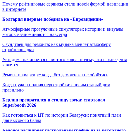
Почему рейтинговые сервисы стали новой формой навигации
в интернете
Болгария впервые победила на «Евровидении»
Атмосферные прогулочные симуляторы: истории и визуалы,
которые запоминаются навсегда
Саундтрек для ремонта: как музыка меняет атмосферу
стройплощадки
Уют дома начинается с чистого ковра: почему это важнее, чем
кажется
Ремонт в квартире: когда без демонтажа не обойтись
Когда нужна полная перестройка: сносим старый дом
правильно
Берлин превратился в столицу звука: стартовал
Superbooth 2026
Как готовиться к ЦТ по истории Беларуси: понятный план
для высокого балла
Бейонсе расширяет гастрольный график из-за рекордного