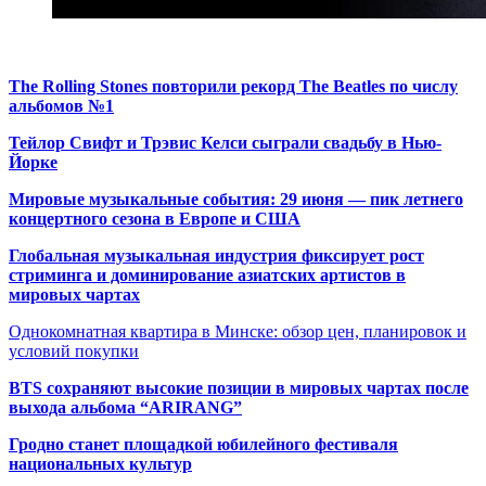
The Rolling Stones повторили рекорд The Beatles по числу
альбомов №1
Тейлор Свифт и Трэвис Келси сыграли свадьбу в Нью-
Йорке
Мировые музыкальные события: 29 июня — пик летнего
концертного сезона в Европе и США
Глобальная музыкальная индустрия фиксирует рост
стриминга и доминирование азиатских артистов в
мировых чартах
Однокомнатная квартира в Минске: обзор цен, планировок и
условий покупки
BTS сохраняют высокие позиции в мировых чартах после
выхода альбома “ARIRANG”
Гродно станет площадкой юбилейного фестиваля
национальных культур