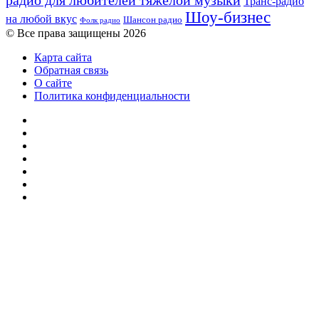
радио для любителей тяжелой музыки
Транс-радио
Шоу-бизнес
на любой вкус
Шансон радио
Фолк радио
© Все права защищены 2026
Карта сайта
Обратная связь
О сайте
Политика конфиденциальности
Facebook
Twitter
YouTube
vk.com
Одноклассники
Telegram
RSS
Кнопка
«Наверх»