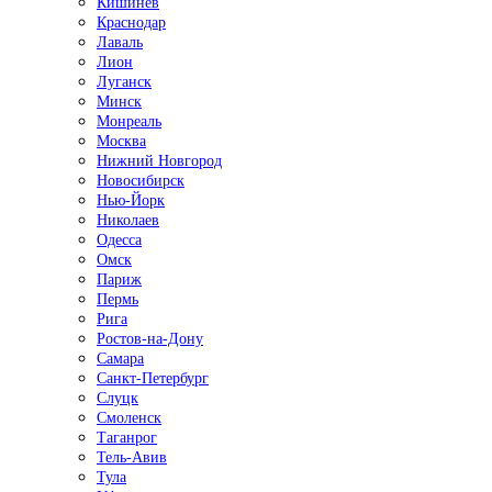
Кишинёв
Краснодар
Лаваль
Лион
Луганск
Минск
Монреаль
Москва
Нижний Новгород
Новосибирск
Нью-Йорк
Николаев
Одесса
Омск
Париж
Пермь
Рига
Ростов-на-Дону
Самара
Санкт-Петербург
Слуцк
Смоленск
Таганрог
Тель-Авив
Тула