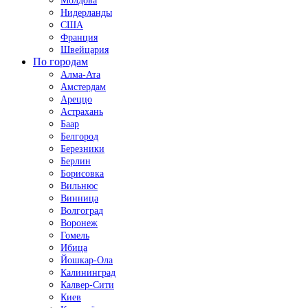
Молдова
Нидерланды
США
Франция
Швейцария
По городам
Алма-Ата
Амстердам
Ареццо
Астрахань
Баар
Белгород
Березники
Берлин
Борисовка
Вильнюс
Винница
Волгоград
Воронеж
Гомель
Ибица
Йошкар-Ола
Калининград
Калвер-Сити
Киев