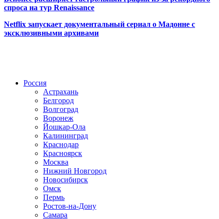
спроса на тур Renaissance
Netflix запускает документальный сериал о Мадонне с
эксклюзивными архивами
Радио по странам
Россия
Астрахань
Белгород
Волгоград
Воронеж
Йошкар-Ола
Калининград
Краснодар
Красноярск
Москва
Нижний Новгород
Новосибирск
Омск
Пермь
Ростов-на-Дону
Самара