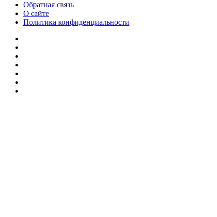
Обратная связь
О сайте
Политика конфиденциальности
Facebook
Twitter
YouTube
vk.com
Одноклассники
Telegram
RSS
Кнопка
«Наверх»