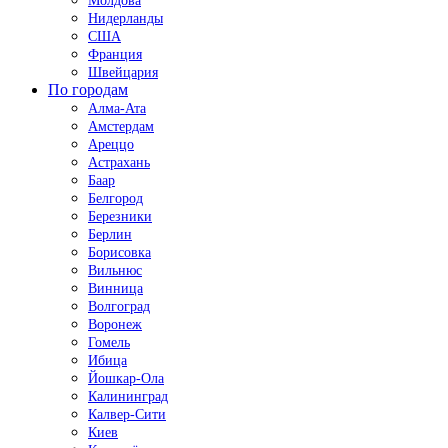
Молдова
Нидерланды
США
Франция
Швейцария
По городам
Алма-Ата
Амстердам
Ареццо
Астрахань
Баар
Белгород
Березники
Берлин
Борисовка
Вильнюс
Винница
Волгоград
Воронеж
Гомель
Ибица
Йошкар-Ола
Калининград
Калвер-Сити
Киев