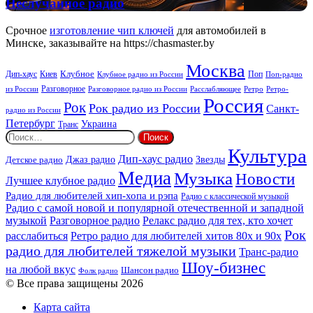
Неслучайное
Неслучайное радио
Rock
радио
Срочное
изготовление чип ключей
для автомобилей в
Минске, заказывайте на https://chasmaster.by
Москва
Киев
Клубное
Дип-хаус
Поп
Поп-радио
Клубное радио из России
из России
Разговорное
Расслабляющее
Ретро
Разговорное радио из России
Ретро-
Россия
Рок
Рок радио из России
Санкт-
радио из России
Петербург
Украина
Транс
Найти:
Культура
Дип-хаус радио
Детское радио
Джаз радио
Звезды
Медиа
Музыка
Новости
Лучшее клубное радио
Радио для любителей хип-хопа и рэпа
Радио с классической музыкой
Радио с самой новой и популярной отечественной и западной
музыкой
Разговорное радио
Релакс радио для тех, кто хочет
Рок
расслабиться
Ретро радио для любителей хитов 80х и 90х
радио для любителей тяжелой музыки
Транс-радио
Шоу-бизнес
на любой вкус
Шансон радио
Фолк радио
© Все права защищены 2026
Карта сайта