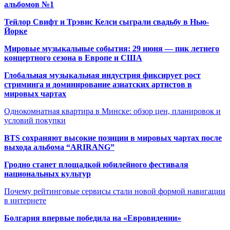
альбомов №1
Тейлор Свифт и Трэвис Келси сыграли свадьбу в Нью-
Йорке
Мировые музыкальные события: 29 июня — пик летнего
концертного сезона в Европе и США
Глобальная музыкальная индустрия фиксирует рост
стриминга и доминирование азиатских артистов в
мировых чартах
Однокомнатная квартира в Минске: обзор цен, планировок и
условий покупки
BTS сохраняют высокие позиции в мировых чартах после
выхода альбома “ARIRANG”
Гродно станет площадкой юбилейного фестиваля
национальных культур
Почему рейтинговые сервисы стали новой формой навигации
в интернете
Болгария впервые победила на «Евровидении»