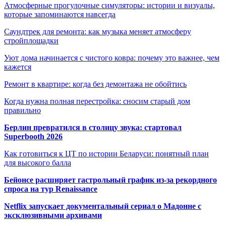
Атмосферные прогулочные симуляторы: истории и визуалы,
которые запоминаются навсегда
Саундтрек для ремонта: как музыка меняет атмосферу
стройплощадки
Уют дома начинается с чистого ковра: почему это важнее, чем
кажется
Ремонт в квартире: когда без демонтажа не обойтись
Когда нужна полная перестройка: сносим старый дом
правильно
Берлин превратился в столицу звука: стартовал
Superbooth 2026
Как готовиться к ЦТ по истории Беларуси: понятный план
для высокого балла
Бейонсе расширяет гастрольный график из-за рекордного
спроса на тур Renaissance
Netflix запускает документальный сериал о Мадонне с
эксклюзивными архивами