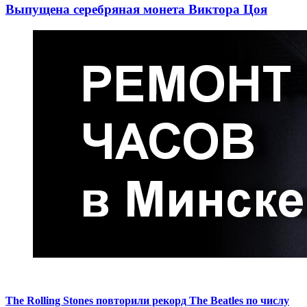
Выпущена серебряная монета Виктора Цоя
The Rolling Stones повторили рекорд The Beatles по числу