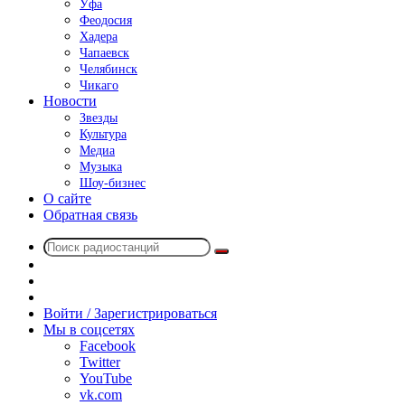
Уфа
Феодосия
Хадера
Чапаевск
Челябинск
Чикаго
Новости
Звезды
Культура
Медиа
Музыка
Шоу-бизнес
О сайте
Обратная связь
Поиск
Switch
радиостанций
skin
Sidebar
Случайное
радио
Войти / Зарегистрироваться
Мы в соцсетях
Facebook
Twitter
YouTube
vk.com