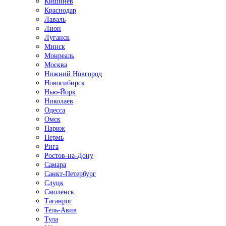
Кишинёв
Краснодар
Лаваль
Лион
Луганск
Минск
Монреаль
Москва
Нижний Новгород
Новосибирск
Нью-Йорк
Николаев
Одесса
Омск
Париж
Пермь
Рига
Ростов-на-Дону
Самара
Санкт-Петербург
Слуцк
Смоленск
Таганрог
Тель-Авив
Тула