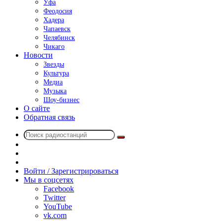
Уфа
Феодосия
Хадера
Чапаевск
Челябинск
Чикаго
Новости
Звезды
Культура
Медиа
Музыка
Шоу-бизнес
О сайте
Обратная связь
Поиск
Switch
радиостанций
skin
Sidebar
Случайное
радио
Войти / Зарегистрироваться
Мы в соцсетях
Facebook
Twitter
YouTube
vk.com