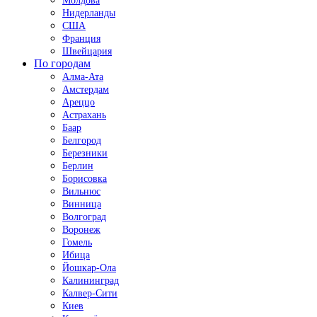
Молдова
Нидерланды
США
Франция
Швейцария
По городам
Алма-Ата
Амстердам
Ареццо
Астрахань
Баар
Белгород
Березники
Берлин
Борисовка
Вильнюс
Винница
Волгоград
Воронеж
Гомель
Ибица
Йошкар-Ола
Калининград
Калвер-Сити
Киев