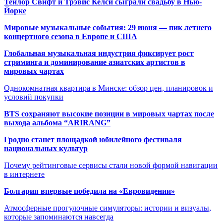
Тейлор Свифт и Трэвис Келси сыграли свадьбу в Нью-
Йорке
Мировые музыкальные события: 29 июня — пик летнего
концертного сезона в Европе и США
Глобальная музыкальная индустрия фиксирует рост
стриминга и доминирование азиатских артистов в
мировых чартах
Однокомнатная квартира в Минске: обзор цен, планировок и
условий покупки
BTS сохраняют высокие позиции в мировых чартах после
выхода альбома “ARIRANG”
Гродно станет площадкой юбилейного фестиваля
национальных культур
Почему рейтинговые сервисы стали новой формой навигации
в интернете
Болгария впервые победила на «Евровидении»
Атмосферные прогулочные симуляторы: истории и визуалы,
которые запоминаются навсегда