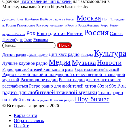
Срочное
изготовление чип ключей
для автомобилей в
Минске, заказывайте на https://chasmaster.by
Москва
Киев
Клубное
Дип-хаус
Поп
Поп-радио
Клубное радио из России
из России
Разговорное
Расслабляющее
Ретро
Разговорное радио из России
Ретро-
Россия
Рок
Рок радио из России
Санкт-
радио из России
Петербург
Украина
Транс
Найти:
Культура
Дип-хаус радио
Детское радио
Джаз радио
Звезды
Медиа
Музыка
Новости
Лучшее клубное радио
Радио для любителей хип-хопа и рэпа
Радио с классической музыкой
Радио с самой новой и популярной отечественной и западной
музыкой
Разговорное радио
Релакс радио для тех, кто хочет
Рок
расслабиться
Ретро радио для любителей хитов 80х и 90х
радио для любителей тяжелой музыки
Транс-радио
Шоу-бизнес
на любой вкус
Шансон радио
Фолк радио
© Все права защищены 2026
Карта сайта
Обратная связь
О сайте