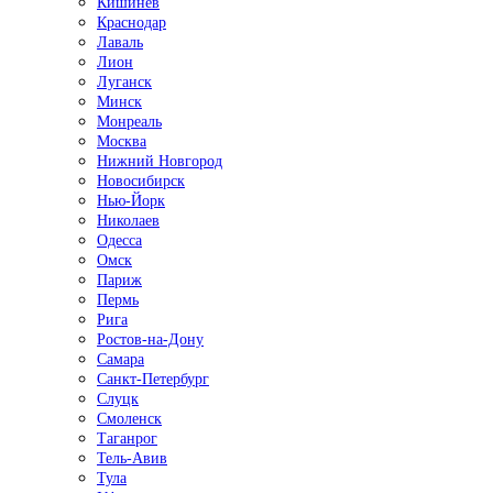
Кишинёв
Краснодар
Лаваль
Лион
Луганск
Минск
Монреаль
Москва
Нижний Новгород
Новосибирск
Нью-Йорк
Николаев
Одесса
Омск
Париж
Пермь
Рига
Ростов-на-Дону
Самара
Санкт-Петербург
Слуцк
Смоленск
Таганрог
Тель-Авив
Тула