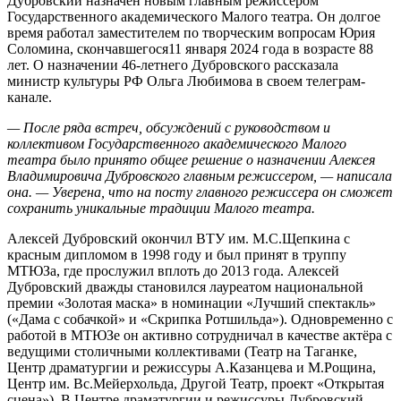
Дубровский назначен новым главным режиссером
Государственного академического Малого театра. Он долгое
время работал заместителем по творческим вопросам Юрия
Соломина, скончавшегося11 января 2024 года в возрасте 88
лет. О назначении 46-летнего Дубровского рассказала
министр культуры РФ Ольга Любимова в своем телеграм-
канале.
— После ряда встреч, обсуждений с руководством и
коллективом Государственного академического Малого
театра было принято общее решение о назначении Алексея
Владимировича Дубровского главным режиссером, — написала
она. — Уверена, что на посту главного режиссера он сможет
сохранить уникальные традиции Малого театра.
Алексей Дубровский окончил ВТУ им. М.С.Щепкина с
красным дипломом в 1998 году и был принят в труппу
МТЮЗа, где прослужил вплоть до 2013 года. Алексей
Дубровский дважды становился лауреатом национальной
премии «Золотая маска» в номинации «Лучший спектакль»
(«Дама с собачкой» и «Скрипка Ротшильда»). Одновременно с
работой в МТЮЗе он активно сотрудничал в качестве актёра с
ведущими столичными коллективами (Театр на Таганке,
Центр драматургии и режиссуры А.Казанцева и М.Рощина,
Центр им. Вс.Мейерхольда, Другой Театр, проект «Открытая
сцена»). В Центре драматургии и режиссуры Дубровский,