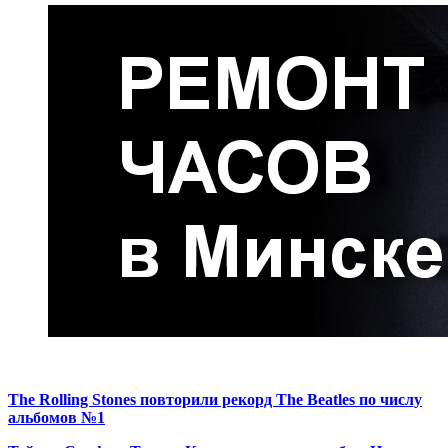
The Rolling Stones повторили рекорд The Beatles по числу
альбомов №1