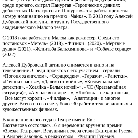
среди прочего, сыграл Панургав «Героических деяниях
доблестных Пантагрюэля и Панурга»– эта работа принесла
актёру номинацию на премию «Чайка». В 2013 году Алексей
Дубровский поступил в труппу Государственного
академического Малого театра.
С 2018 года работает в Малом как режиссер. Среди его
постановок «Метель» (2018), «Физики» (2020), «Мёртвые
души» (2021), «Женитьба Бальзаминова» и «Собачье сердце»
(2022).
Алексей Дубровский активно снимается в кино и на
телевидении. Среди проектов с его участием – сериалы
«Погоня за ангелом», «Сердцеедки», «Гаражи», «Ранетки»,
«Группа счастья», «Далеко от войны», «Коммунальный
детектив», «Хозяйка «Белых ночей»», «ЧС (Чрезвычайная
ситуация)», «А у нас во дворе…», «Любовь – не картошка»,
«Всё могут короли», «Филфак», «Адаптация» и многие
другие. Всего на его счету более 30 работ в телевизионных и
художественных фильмах.
В конце прошлого года в Театре имени Евг.
Вахтангова состоялась 16-я церемония вручения премии
«Звезда Театрала». Ведущими вечера стали Екатерина Гусева
и Андрей Заводюк, а режиссером – Филипп Гуревич.