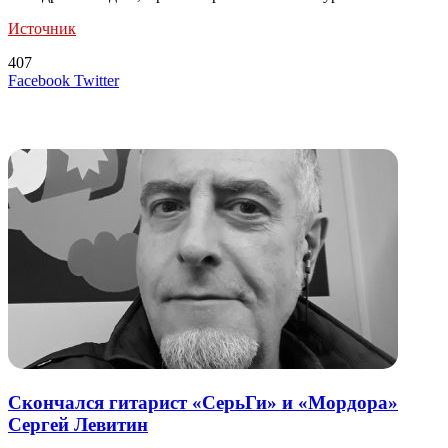
Источник
407
LinkedIn
Tumblr
Reddit
Вконтакте
Одноклассники
Skype
Messenger
Messenger
WhatsApp
Telegram
Viber
Line
Поделиться
Печатать
Facebook
Twitter
через
электронную
Похожие радио
почту
Скончался гитарист «СерьГи» и «Мордора»
Сергей Левитин