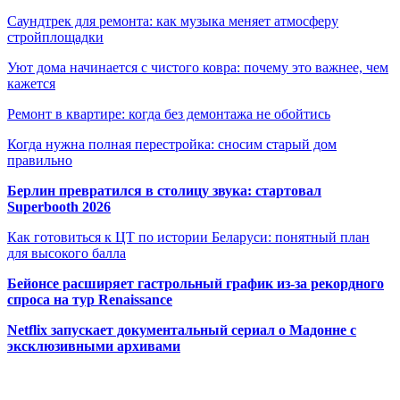
Саундтрек для ремонта: как музыка меняет атмосферу
стройплощадки
Уют дома начинается с чистого ковра: почему это важнее, чем
кажется
Ремонт в квартире: когда без демонтажа не обойтись
Когда нужна полная перестройка: сносим старый дом
правильно
Берлин превратился в столицу звука: стартовал
Superbooth 2026
Как готовиться к ЦТ по истории Беларуси: понятный план
для высокого балла
Бейонсе расширяет гастрольный график из-за рекордного
спроса на тур Renaissance
Netflix запускает документальный сериал о Мадонне с
эксклюзивными архивами