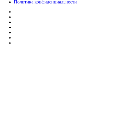
Политика конфиденциальности
Facebook
Twitter
YouTube
vk.com
Одноклассники
Telegram
RSS
Кнопка
«Наверх»