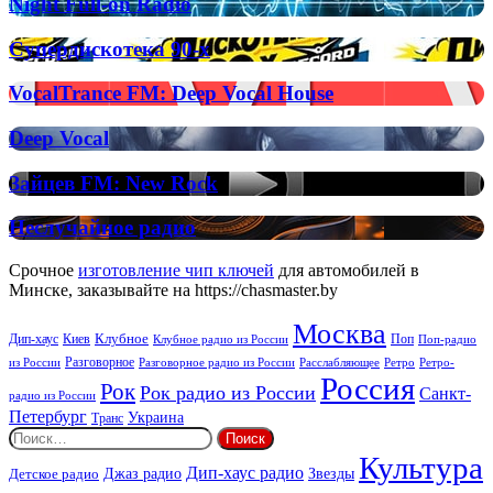
Night
Night Full-on Radio
Full-
on
Супердискотека
Супердискотека 90-х
Radio
90-
х
VocalTrance
VocalTrance FM: Deep Vocal House
FM:
Deep
Deep
Deep Vocal
Vocal
Vocal
House
Зайцев
Зайцев FM: New Rock
FM:
New
Неслучайное
Неслучайное радио
Rock
радио
Срочное
изготовление чип ключей
для автомобилей в
Минске, заказывайте на https://chasmaster.by
Москва
Киев
Клубное
Дип-хаус
Поп
Поп-радио
Клубное радио из России
из России
Разговорное
Расслабляющее
Ретро
Разговорное радио из России
Ретро-
Россия
Рок
Рок радио из России
Санкт-
радио из России
Петербург
Украина
Транс
Найти:
Культура
Дип-хаус радио
Детское радио
Джаз радио
Звезды