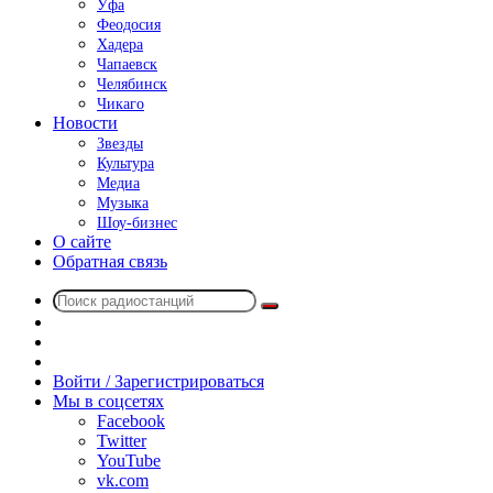
Уфа
Феодосия
Хадера
Чапаевск
Челябинск
Чикаго
Новости
Звезды
Культура
Медиа
Музыка
Шоу-бизнес
О сайте
Обратная связь
Поиск
Switch
радиостанций
skin
Sidebar
Случайное
радио
Войти / Зарегистрироваться
Мы в соцсетях
Facebook
Twitter
YouTube
vk.com