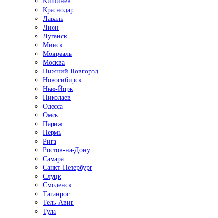
Кишинёв
Краснодар
Лаваль
Лион
Луганск
Минск
Монреаль
Москва
Нижний Новгород
Новосибирск
Нью-Йорк
Николаев
Одесса
Омск
Париж
Пермь
Рига
Ростов-на-Дону
Самара
Санкт-Петербург
Слуцк
Смоленск
Таганрог
Тель-Авив
Тула