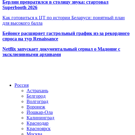
Берлин превратился в столицу звука: стартовал
Superbooth 2026
Как готовиться к ЦТ по истории Беларуси: понятный план
для высокого балла
Бейонсе расширяет гастрольный график из-за рекордного
спроса на тур Renaissance
Netflix запускает документальный сериал о Мадонне с
эксклюзивными архивами
Радио по странам
Россия
Астрахань
Белгород
Волгоград
Воронеж
Йошкар-Ола
Калининград
Краснодар
Красноярск
Москва