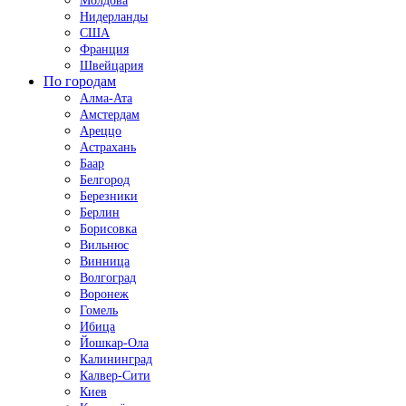
Молдова
Нидерланды
США
Франция
Швейцария
По городам
Алма-Ата
Амстердам
Ареццо
Астрахань
Баар
Белгород
Березники
Берлин
Борисовка
Вильнюс
Винница
Волгоград
Воронеж
Гомель
Ибица
Йошкар-Ола
Калининград
Калвер-Сити
Киев