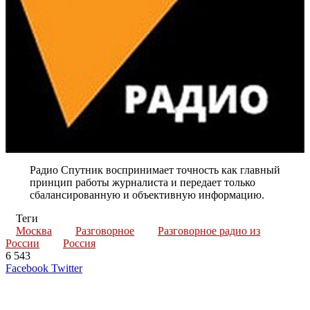
Радио Спутник воспринимает точность как главный
принцип работы журналиста и передает только
сбалансированную и объективную информацию.
Теги
Москва
Разговорное
Разговорное радио из
России
Россия
6 543
LinkedIn
Tumblr
Reddit
Вконтакте
Одноклассники
Skype
Messenger
Messenger
WhatsApp
Telegram
Viber
Line
Поделиться
Печатать
Facebook
Twitter
через
электронную
Похожие радио
почту