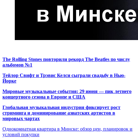
The Rolling Stones повторили рекорд The Beatles по числу
альбомов №1
Тейлор Свифт и Трэвис Келси сыграли свадьбу в Нью-
Йорке
Мировые музыкальные события: 29 июня — пик летнего
концертного сезона в Европе и США
Глобальная музыкальная индустрия фиксирует рост
стриминга и доминирование азиатских артистов в
мировых чартах
Однокомнатная квартира в Минске: обзор цен, планировок и
условий покупки