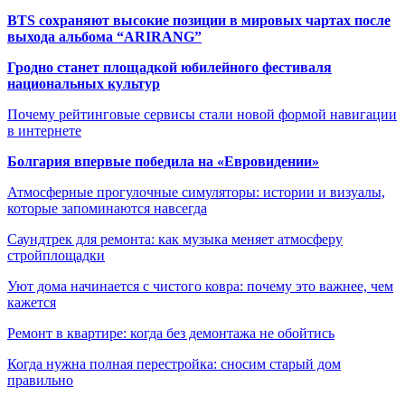
BTS сохраняют высокие позиции в мировых чартах после
выхода альбома “ARIRANG”
Гродно станет площадкой юбилейного фестиваля
национальных культур
Почему рейтинговые сервисы стали новой формой навигации
в интернете
Болгария впервые победила на «Евровидении»
Атмосферные прогулочные симуляторы: истории и визуалы,
которые запоминаются навсегда
Саундтрек для ремонта: как музыка меняет атмосферу
стройплощадки
Уют дома начинается с чистого ковра: почему это важнее, чем
кажется
Ремонт в квартире: когда без демонтажа не обойтись
Когда нужна полная перестройка: сносим старый дом
правильно