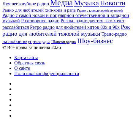
Медиа
Музыка
Новости
Лучшее клубное радио
Радио для любителей хип-хопа и рэпа
Радио с классической музыкой
Радио с самой новой и популярной отечественной и западной
музыкой
Разговорное радио
Релакс радио для тех, кто хочет
Рок
расслабиться
Ретро радио для любителей хитов 80х и 90х
радио для любителей тяжелой музыки
Транс-радио
Шоу-бизнес
на любой вкус
Шансон радио
Фолк радио
© Все права защищены 2026
Карта сайта
Обратная связь
О сайте
Политика конфиденциальности
Facebook
Twitter
YouTube
vk.com
Одноклассники
Telegram
RSS
Кнопка
«Наверх»