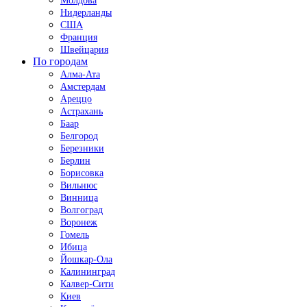
Молдова
Нидерланды
США
Франция
Швейцария
По городам
Алма-Ата
Амстердам
Ареццо
Астрахань
Баар
Белгород
Березники
Берлин
Борисовка
Вильнюс
Винница
Волгоград
Воронеж
Гомель
Ибица
Йошкар-Ола
Калининград
Калвер-Сити
Киев