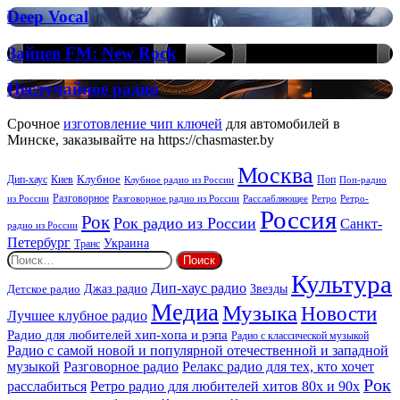
Deep
Deep
Deep Vocal
Vocal
Vocal
House
Зайцев
Зайцев FM: New Rock
FM:
New
Неслучайное
Неслучайное радио
Rock
радио
Срочное
изготовление чип ключей
для автомобилей в
Минске, заказывайте на https://chasmaster.by
Москва
Киев
Клубное
Дип-хаус
Поп
Поп-радио
Клубное радио из России
из России
Разговорное
Расслабляющее
Ретро
Разговорное радио из России
Ретро-
Россия
Рок
Рок радио из России
Санкт-
радио из России
Петербург
Украина
Транс
Найти:
Культура
Дип-хаус радио
Детское радио
Джаз радио
Звезды
Медиа
Музыка
Новости
Лучшее клубное радио
Радио для любителей хип-хопа и рэпа
Радио с классической музыкой
Радио с самой новой и популярной отечественной и западной
музыкой
Разговорное радио
Релакс радио для тех, кто хочет
Рок
расслабиться
Ретро радио для любителей хитов 80х и 90х