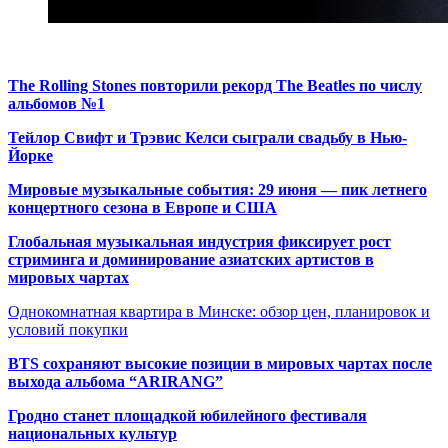
The Rolling Stones повторили рекорд The Beatles по числу
альбомов №1
Тейлор Свифт и Трэвис Келси сыграли свадьбу в Нью-
Йорке
Мировые музыкальные события: 29 июня — пик летнего
концертного сезона в Европе и США
Глобальная музыкальная индустрия фиксирует рост
стриминга и доминирование азиатских артистов в
мировых чартах
Однокомнатная квартира в Минске: обзор цен, планировок и
условий покупки
BTS сохраняют высокие позиции в мировых чартах после
выхода альбома “ARIRANG”
Гродно станет площадкой юбилейного фестиваля
национальных культур