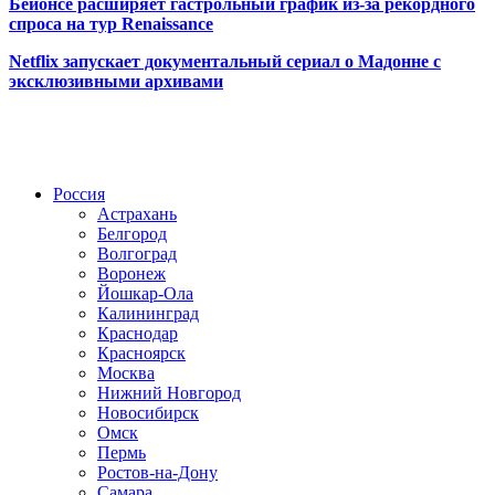
Бейонсе расширяет гастрольный график из-за рекордного
спроса на тур Renaissance
Netflix запускает документальный сериал о Мадонне с
эксклюзивными архивами
Радио по странам
Россия
Астрахань
Белгород
Волгоград
Воронеж
Йошкар-Ола
Калининград
Краснодар
Красноярск
Москва
Нижний Новгород
Новосибирск
Омск
Пермь
Ростов-на-Дону
Самара