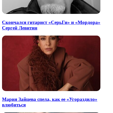
Скончался гитарист «СерьГи» и «Мордора»
Сергей Левитин
Мария Зайцева спела, как ее «Угораздило»
влюбиться