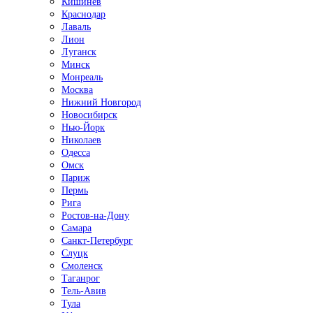
Кишинёв
Краснодар
Лаваль
Лион
Луганск
Минск
Монреаль
Москва
Нижний Новгород
Новосибирск
Нью-Йорк
Николаев
Одесса
Омск
Париж
Пермь
Рига
Ростов-на-Дону
Самара
Санкт-Петербург
Слуцк
Смоленск
Таганрог
Тель-Авив
Тула