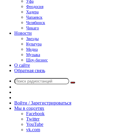
Уфа
Феодосия
Хадера
Чапаевск
Челябинск
Чикаго
Новости
Звезды
Культура
Медиа
Музыка
Шоу-бизнес
О сайте
Обратная связь
Поиск
Switch
радиостанций
skin
Sidebar
Случайное
радио
Войти / Зарегистрироваться
Мы в соцсетях
Facebook
Twitter
YouTube
vk.com