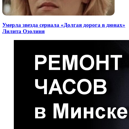
Умерла звезда сериала «Долгая дорога в дюнах»
Лилита Озолиня