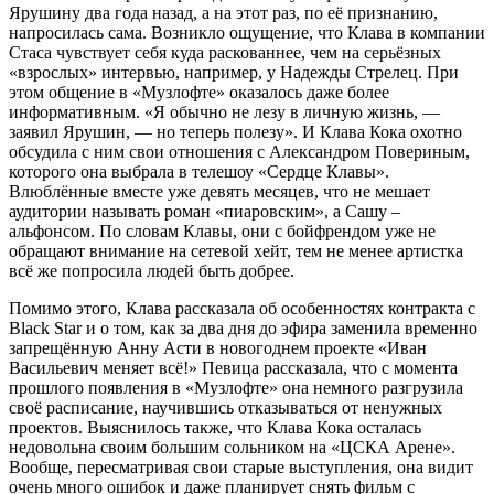
Ярушину два года назад, а на этот раз, по её признанию,
напросилась сама. Возникло ощущение, что Клава в компании
Стаса чувствует себя куда раскованнее, чем на серьёзных
«взрослых» интервью, например, у Надежды Стрелец. При
этом общение в «Музлофте» оказалось даже более
информативным. «Я обычно не лезу в личную жизнь, —
заявил Ярушин, — но теперь полезу». И Клава Кока охотно
обсудила с ним свои отношения с Александром Повериным,
которого она выбрала в телешоу «Сердце Клавы».
Влюблённые вместе уже девять месяцев, что не мешает
аудитории называть роман «пиаровским», а Сашу –
альфонсом. По словам Клавы, они с бойфрендом уже не
обращают внимание на сетевой хейт, тем не менее артистка
всё же попросила людей быть добрее.
Помимо этого, Клава рассказала об особенностях контракта с
Black Star и о том, как за два дня до эфира заменила временно
запрещённую Анну Асти в новогоднем проекте «Иван
Васильевич меняет всё!» Певица рассказала, что с момента
прошлого появления в «Музлофте» она немного разгрузила
своё расписание, научившись отказываться от ненужных
проектов. Выяснилось также, что Клава Кока осталась
недовольна своим большим сольником на «ЦСКА Арене».
Вообще, пересматривая свои старые выступления, она видит
очень много ошибок и даже планирует снять фильм с