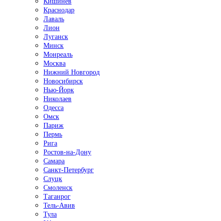
Кишинёв
Краснодар
Лаваль
Лион
Луганск
Минск
Монреаль
Москва
Нижний Новгород
Новосибирск
Нью-Йорк
Николаев
Одесса
Омск
Париж
Пермь
Рига
Ростов-на-Дону
Самара
Санкт-Петербург
Слуцк
Смоленск
Таганрог
Тель-Авив
Тула