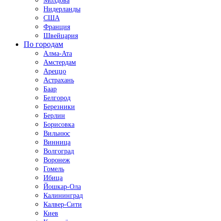
Молдова
Нидерланды
США
Франция
Швейцария
По городам
Алма-Ата
Амстердам
Ареццо
Астрахань
Баар
Белгород
Березники
Берлин
Борисовка
Вильнюс
Винница
Волгоград
Воронеж
Гомель
Ибица
Йошкар-Ола
Калининград
Калвер-Сити
Киев