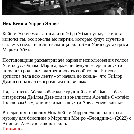
Ник Кейв и Уоррен Эллис
Кейв и Эллис уже записали от 20 до 30 минут музыки для
киноленты, все вокальные партии, которые будут звучать в
фильме, спела исполнительница роли Эми Уайнхаус актриса
Мариса Абела.
Постановщица рассматривала вариант использования голоса
Уайнхаус. Однако Мариса, даже не будучи уверенной, что
получила роль, начала тренировать свой голос. В итоге
артистка пела всю ленту «от начала до конца», что Тейлор-
Джонсон назвала «огромным подвигом».
Над записью Абела работала с группой самой Эми — бас-
гитаристом Дейлом Дэвисом и вокалистом Аделейе Омотайо.
По словам Сэм, они все отмечали, что Абела «невероятна».
В недавнем прошлом Ник Кейв и Уоррен Эллис написали
музыку для байопика о Мэрилин Монро «Блондинка» (2022) с
Аной де Армас в главной роли.
Источник