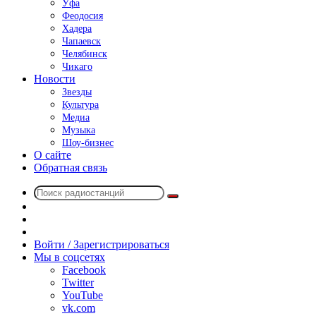
Уфа
Феодосия
Хадера
Чапаевск
Челябинск
Чикаго
Новости
Звезды
Культура
Медиа
Музыка
Шоу-бизнес
О сайте
Обратная связь
Поиск
Switch
радиостанций
skin
Sidebar
Случайное
радио
Войти / Зарегистрироваться
Мы в соцсетях
Facebook
Twitter
YouTube
vk.com