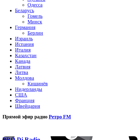
Одесса
Беларусь
Гомель
Минск
Германия
Берлин
Израиль
Испания
Италия
Казахстан
Канада
Латвия
Литва
Молдова
Кишинёв
Нидерланды
США
Франция
Швейцария
Прямой эфир радио
Ретро FM
Популярные радиостанции
PRO
PRO Dj Radio