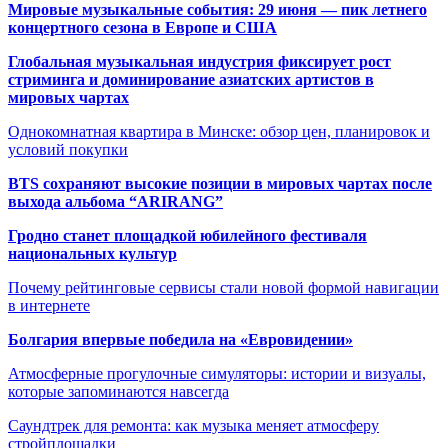
Мировые музыкальные события: 29 июня — пик летнего
концертного сезона в Европе и США
Глобальная музыкальная индустрия фиксирует рост
стриминга и доминирование азиатских артистов в
мировых чартах
Однокомнатная квартира в Минске: обзор цен, планировок и
условий покупки
BTS сохраняют высокие позиции в мировых чартах после
выхода альбома “ARIRANG”
Гродно станет площадкой юбилейного фестиваля
национальных культур
Почему рейтинговые сервисы стали новой формой навигации
в интернете
Болгария впервые победила на «Евровидении»
Атмосферные прогулочные симуляторы: истории и визуалы,
которые запоминаются навсегда
Саундтрек для ремонта: как музыка меняет атмосферу
стройплощадки