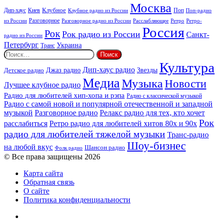
Москва
Киев
Клубное
Дип-хаус
Поп
Поп-радио
Клубное радио из России
из России
Разговорное
Расслабляющее
Ретро
Разговорное радио из России
Ретро-
Россия
Рок
Рок радио из России
Санкт-
радио из России
Петербург
Украина
Транс
Найти:
Культура
Дип-хаус радио
Детское радио
Джаз радио
Звезды
Медиа
Музыка
Новости
Лучшее клубное радио
Радио для любителей хип-хопа и рэпа
Радио с классической музыкой
Радио с самой новой и популярной отечественной и западной
музыкой
Разговорное радио
Релакс радио для тех, кто хочет
Рок
расслабиться
Ретро радио для любителей хитов 80х и 90х
радио для любителей тяжелой музыки
Транс-радио
Шоу-бизнес
на любой вкус
Шансон радио
Фолк радио
© Все права защищены 2026
Карта сайта
Обратная связь
О сайте
Политика конфиденциальности
Facebook