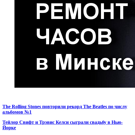
The Rolling Stones повторили рекорд The Beatles по числу
альбомов №1
Тейлор Свифт и Трэвис Келси сыграли свадьбу в Нью-
Йорке