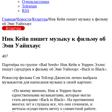
Одноклассники
Telegram
RSS
Главная
/
Новости
/
Культура
/
Ник Кейв пишет музыку к фильму
об Эми Уайнхаус
Культура
Ник Кейв пишет музыку к фильму об
Эми Уайнхаус
407
Партнёры по группе «Bad Seeds» Ник Кейв и Уоррен Эллис
пишут саундтрек к фильму об Эми Уайнхаус «Back to Black».
Режиссер фильма Сэм Тейлор-Джонсон лично выбрала
музыкантов для написания музыки к своей картине:
«По моему мнению, Ник и Уоррен были
единственными музыкантами, которые могли
стать авторами «Back to Black». На протяжении
многих лет я слушала все, что они сочиняли, и
мечтала осуществить мечту о совместной работе.