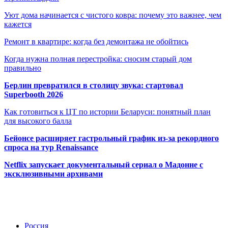
Уют дома начинается с чистого ковра: почему это важнее, чем
кажется
Ремонт в квартире: когда без демонтажа не обойтись
Когда нужна полная перестройка: сносим старый дом
правильно
Берлин превратился в столицу звука: стартовал
Superbooth 2026
Как готовиться к ЦТ по истории Беларуси: понятный план
для высокого балла
Бейонсе расширяет гастрольный график из-за рекордного
спроса на тур Renaissance
Netflix запускает документальный сериал о Мадонне с
эксклюзивными архивами
Радио по странам
Россия