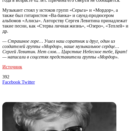
года в возрасте 62 лет. Причина его смерти не сообщается.
Музыкант стоял у истоков групп «Серьга» и «Мордор», а
также был гитаристом «Ва-банка» и саунд-продюсером
альбомов «Алисы». Авторству Сергея Левитина принадлежат
такие песни, как «Стерва личная жизнь», «Озеро», «Теплей» и
др.
— Страшное горе… Ушел наш соратник и друг, один из
создателей группы «Мордор», наше музыкальное сердце…
Сергей Левитин. Нет слов… Царствие Небесное тебе, Брат!
— написали в соцсетях представители группы «Мордор».
Источник
392
LinkedIn
Tumblr
Reddit
Вконтакте
Одноклассники
Skype
Messenger
Messenger
WhatsApp
Telegram
Viber
Line
Поделиться
Печатать
Facebook
Twitter
через
электронную
Похожие радио
почту