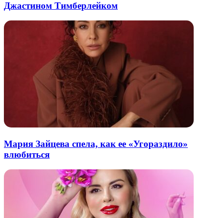
Джастином Тимберлейком
Мария Зайцева спела, как ее «Угораздило»
влюбиться