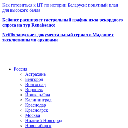
Как готовиться к ЦТ по истории Беларуси: понятный план
для высокого балла
Бейонсе расширяет гастрольный график из-за рекордного
спроса на тур Renaissance
Netflix запускает документальный сериал о Мадонне с
эксклюзивными архивами
Радио по странам
Россия
Астрахань
Белгород
Волгоград
Воронеж
Йошкар-Ола
Калининград
Краснодар
Красноярск
Москва
Нижний Новгород
Новосибирск