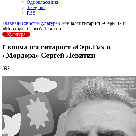
Одноклассники
Telegram
RSS
Главная
/
Новости
/
Культура
/
Скончался гитарист «СерьГи» и
«Мордора» Сергей Левитин
Культура
Скончался гитарист «СерьГи» и
«Мордора» Сергей Левитин
392