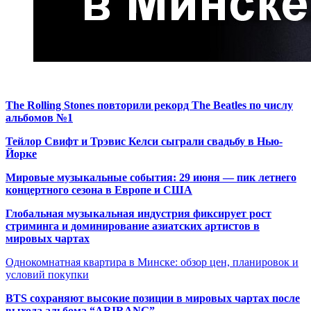
The Rolling Stones повторили рекорд The Beatles по числу
альбомов №1
Тейлор Свифт и Трэвис Келси сыграли свадьбу в Нью-
Йорке
Мировые музыкальные события: 29 июня — пик летнего
концертного сезона в Европе и США
Глобальная музыкальная индустрия фиксирует рост
стриминга и доминирование азиатских артистов в
мировых чартах
Однокомнатная квартира в Минске: обзор цен, планировок и
условий покупки
BTS сохраняют высокие позиции в мировых чартах после
выхода альбома “ARIRANG”