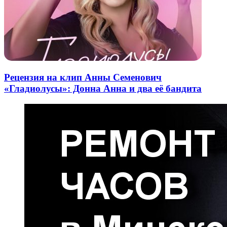
Рецензия на клип Анны Семенович
«Гладиолусы»: Донна Анна и два её бандита