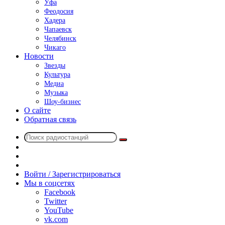
Уфа
Феодосия
Хадера
Чапаевск
Челябинск
Чикаго
Новости
Звезды
Культура
Медиа
Музыка
Шоу-бизнес
О сайте
Обратная связь
Поиск
Switch
радиостанций
skin
Sidebar
Случайное
радио
Войти / Зарегистрироваться
Мы в соцсетях
Facebook
Twitter
YouTube
vk.com