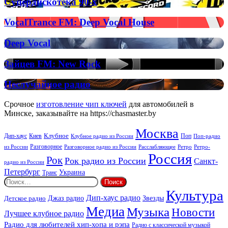
Супердискотека
Супердискотека 90-х
Radio
90-
х
VocalTrance
VocalTrance FM: Deep Vocal House
FM:
Deep
Deep
Deep Vocal
Vocal
Vocal
House
Зайцев
Зайцев FM: New Rock
FM:
New
Неслучайное
Неслучайное радио
Rock
радио
Срочное
изготовление чип ключей
для автомобилей в
Минске, заказывайте на https://chasmaster.by
Москва
Киев
Клубное
Дип-хаус
Поп
Поп-радио
Клубное радио из России
из России
Разговорное
Расслабляющее
Ретро
Разговорное радио из России
Ретро-
Россия
Рок
Рок радио из России
Санкт-
радио из России
Петербург
Украина
Транс
Найти:
Культура
Дип-хаус радио
Детское радио
Джаз радио
Звезды
Медиа
Музыка
Новости
Лучшее клубное радио
Радио для любителей хип-хопа и рэпа
Радио с классической музыкой