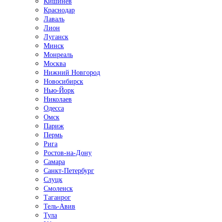
Кишинёв
Краснодар
Лаваль
Лион
Луганск
Минск
Монреаль
Москва
Нижний Новгород
Новосибирск
Нью-Йорк
Николаев
Одесса
Омск
Париж
Пермь
Рига
Ростов-на-Дону
Самара
Санкт-Петербург
Слуцк
Смоленск
Таганрог
Тель-Авив
Тула