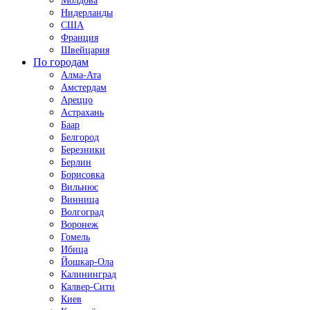
Молдова
Нидерланды
США
Франция
Швейцария
По городам
Алма-Ата
Амстердам
Ареццо
Астрахань
Баар
Белгород
Березники
Берлин
Борисовка
Вильнюс
Винница
Волгоград
Воронеж
Гомель
Ибица
Йошкар-Ола
Калининград
Калвер-Сити
Киев