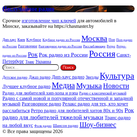
FM:
New
Неслучайное
Неслучайное радио
Rock
радио
Срочное
изготовление чип ключей
для автомобилей в
Минске, заказывайте на https://chasmaster.by
Москва
Киев
Клубное
Дип-хаус
Поп
Поп-радио
Клубное радио из России
из России
Разговорное
Расслабляющее
Ретро
Разговорное радио из России
Ретро-
Россия
Рок
Рок радио из России
Санкт-
радио из России
Петербург
Украина
Транс
Найти:
Культура
Дип-хаус радио
Детское радио
Джаз радио
Звезды
Медиа
Музыка
Новости
Лучшее клубное радио
Радио для любителей хип-хопа и рэпа
Радио с классической музыкой
Радио с самой новой и популярной отечественной и западной
музыкой
Разговорное радио
Релакс радио для тех, кто хочет
Рок
расслабиться
Ретро радио для любителей хитов 80х и 90х
радио для любителей тяжелой музыки
Транс-радио
Шоу-бизнес
на любой вкус
Шансон радио
Фолк радио
© Все права защищены 2026