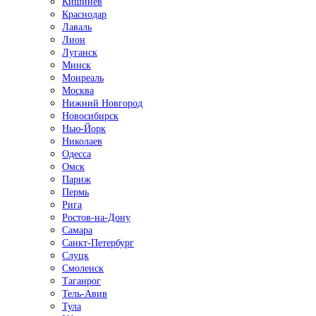
Кишинёв
Краснодар
Лаваль
Лион
Луганск
Минск
Монреаль
Москва
Нижний Новгород
Новосибирск
Нью-Йорк
Николаев
Одесса
Омск
Париж
Пермь
Рига
Ростов-на-Дону
Самара
Санкт-Петербург
Слуцк
Смоленск
Таганрог
Тель-Авив
Тула