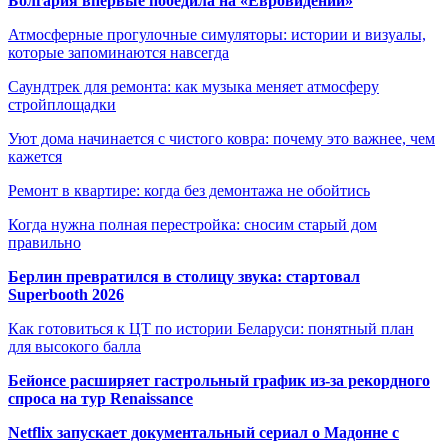
Болгария впервые победила на «Евровидении»
Атмосферные прогулочные симуляторы: истории и визуалы,
которые запоминаются навсегда
Саундтрек для ремонта: как музыка меняет атмосферу
стройплощадки
Уют дома начинается с чистого ковра: почему это важнее, чем
кажется
Ремонт в квартире: когда без демонтажа не обойтись
Когда нужна полная перестройка: сносим старый дом
правильно
Берлин превратился в столицу звука: стартовал
Superbooth 2026
Как готовиться к ЦТ по истории Беларуси: понятный план
для высокого балла
Бейонсе расширяет гастрольный график из-за рекордного
спроса на тур Renaissance
Netflix запускает документальный сериал о Мадонне с