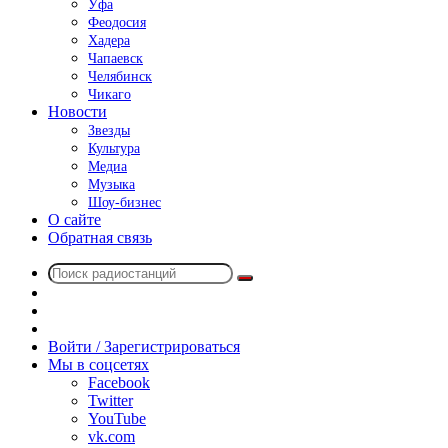
Уфа
Феодосия
Хадера
Чапаевск
Челябинск
Чикаго
Новости
Звезды
Культура
Медиа
Музыка
Шоу-бизнес
О сайте
Обратная связь
Поиск
Switch
радиостанций
skin
Sidebar
Случайное
радио
Войти / Зарегистрироваться
Мы в соцсетях
Facebook
Twitter
YouTube
vk.com