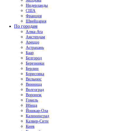
Молдова
Нидерланды
США
Франция
Швейцария
По городам
Алма-Ата
Амстердам
Ареццо
Астрахань
Баар
Белгород
Березники
Берлин
Борисовка
Вильнюс
Винница
Волгоград
Воронеж
Гомель
Ибица
Йошкар-Ола
Калининград
Калвер-Сити
Киев