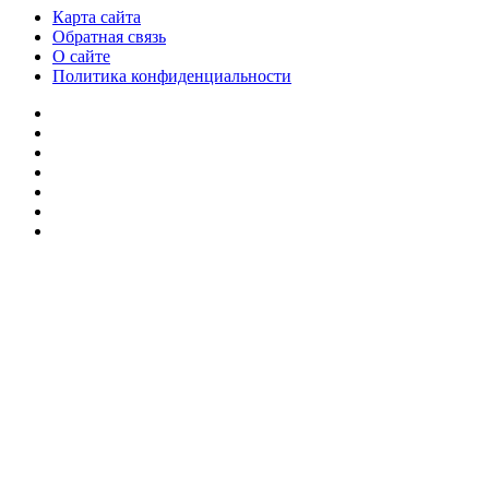
Карта сайта
Обратная связь
О сайте
Политика конфиденциальности
Facebook
Twitter
YouTube
vk.com
Одноклассники
Telegram
RSS
Кнопка
«Наверх»