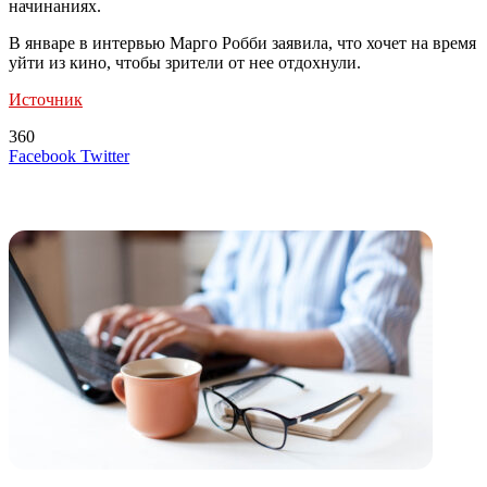
начинаниях.
В январе в интервью Марго Робби заявила, что хочет на время
уйти из кино, чтобы зрители от нее отдохнули.
Источник
360
LinkedIn
Tumblr
Reddit
Вконтакте
Одноклассники
Skype
Messenger
Messenger
WhatsApp
Telegram
Viber
Line
Поделиться
Печатать
Facebook
Twitter
через
электронную
Похожие радио
почту