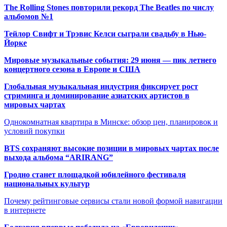
The Rolling Stones повторили рекорд The Beatles по числу
альбомов №1
Тейлор Свифт и Трэвис Келси сыграли свадьбу в Нью-
Йорке
Мировые музыкальные события: 29 июня — пик летнего
концертного сезона в Европе и США
Глобальная музыкальная индустрия фиксирует рост
стриминга и доминирование азиатских артистов в
мировых чартах
Однокомнатная квартира в Минске: обзор цен, планировок и
условий покупки
BTS сохраняют высокие позиции в мировых чартах после
выхода альбома “ARIRANG”
Гродно станет площадкой юбилейного фестиваля
национальных культур
Почему рейтинговые сервисы стали новой формой навигации
в интернете