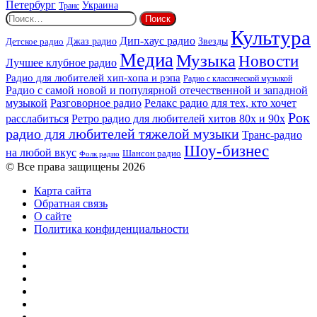
Петербург
Украина
Транс
Найти:
Культура
Дип-хаус радио
Детское радио
Джаз радио
Звезды
Медиа
Музыка
Новости
Лучшее клубное радио
Радио для любителей хип-хопа и рэпа
Радио с классической музыкой
Радио с самой новой и популярной отечественной и западной
музыкой
Разговорное радио
Релакс радио для тех, кто хочет
Рок
расслабиться
Ретро радио для любителей хитов 80х и 90х
радио для любителей тяжелой музыки
Транс-радио
Шоу-бизнес
на любой вкус
Шансон радио
Фолк радио
© Все права защищены 2026
Карта сайта
Обратная связь
О сайте
Политика конфиденциальности
Facebook
Twitter
YouTube
vk.com
Одноклассники
Telegram