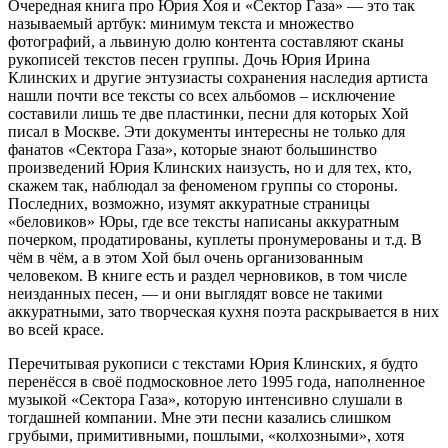
Очередная книга про Юрия Хоя и «Сектор Газа» — это так
называемый артбук: минимум текста и множество
фотографий, а львиную долю контента составляют сканы
рукописей текстов песен группы. Дочь Юрия Ирина
Клинских и другие энтузиасты сохранения наследия артиста
нашли почти все тексты со всех альбомов – исключение
составили лишь те две пластинки, песни для которых Хой
писал в Москве. Эти документы интересны не только для
фанатов «Сектора Газа», которые знают большинство
произведений Юрия Клинских наизусть, но и для тех, кто,
скажем так, наблюдал за феноменом группы со стороны.
Последних, возможно, изумят аккуратные страницы
«беловиков» Юры, где все тексты написаны аккуратным
почерком, продатированы, куплеты пронумерованы и т.д. В
чём в чём, а в этом Хой был очень организованным
человеком. В книге есть и раздел черновиков, в том числе
неизданных песен, — и они выглядят вовсе не такими
аккуратными, зато творческая кухня поэта раскрывается в них
во всей красе.
Перечитывая рукописи с текстами Юрия Клинских, я будто
перенёсся в своё подмосковное лето 1995 года, наполненное
музыкой «Сектора Газа», которую интенсивно слушали в
тогдашней компании. Мне эти песни казались слишком
грубыми, примитивными, пошлыми, «колхозными», хотя