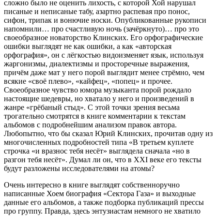
сложно было не оценить лихость, с которой Хой нарушал
писаные и неписаные табу, азартно распевая про понос,
сифон, трипак и вонючие носки. Опубликованные рукописи
напомнили… про счастливую ночь (зачёркнуто)… про это
своеобразное новаторство Клинских. Его орфографические
ошибки выглядят не как ошибки, а как «авторская
орфография», он с лёгкостью видоизменяет язык, используя
жаргонизмы, диалектизмы и просторечные выражения,
причём даже мат у него порой выглядит менее стрёмно, чем
всякие «своё плево», «кайфец», «попец» и прочее.
Своеобразное чувство юмора музыканта порой рождало
настоящие шедевры, но хватало у него и произведений в
жанре «грёбаный стыд». С этой точки зрения весьма
трогательно смотрятся в книге комментарии к текстам
альбомов с подробнейшим анализом правок автора.
Любопытно, что бы сказал Юрий Клинских, прочитав одну из
многочисленных подробностей типа «В третьем куплете
строчка «и вразнос тебя несёт» выглядела сначала «но в
разгон тебя несёт». Думал ли он, что в XXI веке его тексты
будут разложены исследователями на атомы?
Очень интересно в книге выглядят собственноручно
написанные Хоем биография «Сектора Газа» и выходные
данные его альбомов, а также подборка публикаций прессы
про группу. Правда, здесь энтузиастам немного не хватило