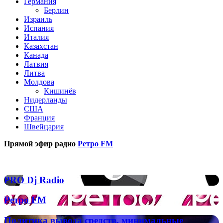
Германия
Берлин
Израиль
Испания
Италия
Казахстан
Канада
Латвия
Литва
Молдова
Кишинёв
Нидерланды
США
Франция
Швейцария
Прямой эфир радио
Ретро FM
Популярные радиостанции
PRO
PRO Dj Radio
Dj
Radio
Ретро
Ретро FM
FM
Политика
Политика вывода средств, минимальные