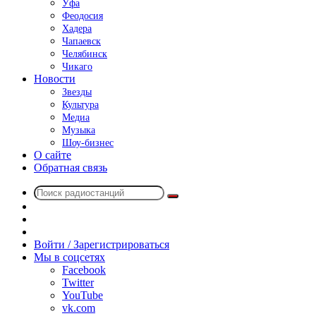
Уфа
Феодосия
Хадера
Чапаевск
Челябинск
Чикаго
Новости
Звезды
Культура
Медиа
Музыка
Шоу-бизнес
О сайте
Обратная связь
Поиск
Switch
радиостанций
skin
Sidebar
Случайное
радио
Войти / Зарегистрироваться
Мы в соцсетях
Facebook
Twitter
YouTube
vk.com