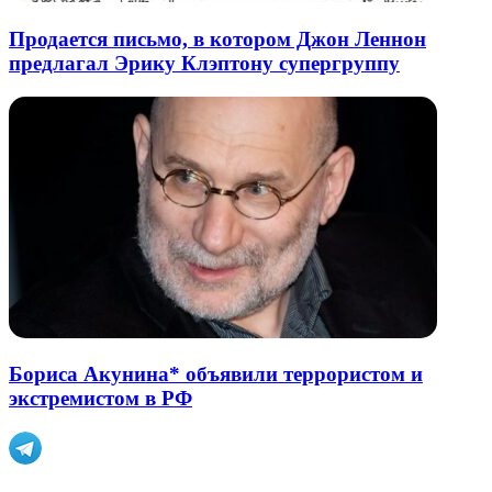
Продается письмо, в котором Джон Леннон
предлагал Эрику Клэптону супергруппу
Бориса Акунина* объявили террористом и
экстремистом в РФ