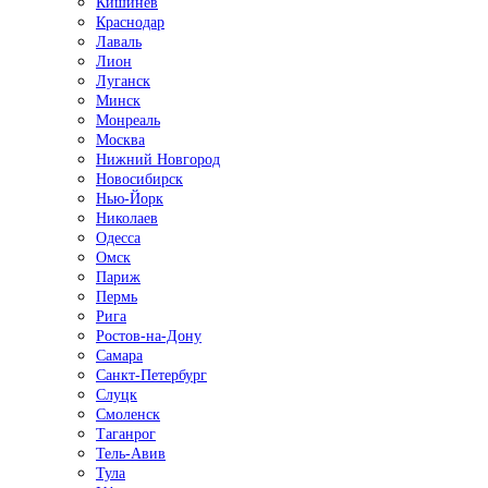
Кишинёв
Краснодар
Лаваль
Лион
Луганск
Минск
Монреаль
Москва
Нижний Новгород
Новосибирск
Нью-Йорк
Николаев
Одесса
Омск
Париж
Пермь
Рига
Ростов-на-Дону
Самара
Санкт-Петербург
Слуцк
Смоленск
Таганрог
Тель-Авив
Тула