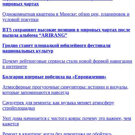
мировых чартах
Однокомнатная квартира в Минске: обзор цен, планировок и
условий покупки
BTS сохраняют высокие позиции в мировых чартах после
выхода альбома “ARIRANG”
Гродно станет площадкой юбилейного фестиваля
национальных культур
Почему рейтинговые сервисы стали новой формой навигации
в интернете
Болгария впервые победила на «Евровидении»
Атмосферные прогулочные симуляторы: истории и визуалы,
которые запоминаются навсегда
Саундтрек для ремонта: как музыка меняет атмосферу
стройплощадки
Уют дома начинается с чистого ковра: почему это важнее, чем
кажется
Ремонт в квартире: когда без демонтажа не обойтись