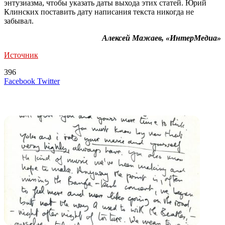
энтузиазма, чтобы указать даты выхода этих статей. Юрий
Клинских поставить дату написания текста никогда не
забывал.
Алексей Мажаев, «ИнтерМедиа»
Источник
396
LinkedIn
Tumblr
Reddit
Вконтакте
Одноклассники
Skype
Messenger
Messenger
WhatsApp
Telegram
Viber
Line
Поделиться
Печатать
Facebook
Twitter
через
электронную
Похожие радио
почту