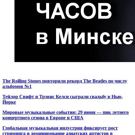
The Rolling Stones повторили рекорд The Beatles по числу
альбомов №1
Тейлор Свифт и Трэвис Келси сыграли свадьбу в Нью-
Йорке
Мировые музыкальные события: 29 июня — пик летнего
концертного сезона в Европе и США
Глобальная музыкальная индустрия фиксирует рост
стриминга и доминирование азиатских артистов в