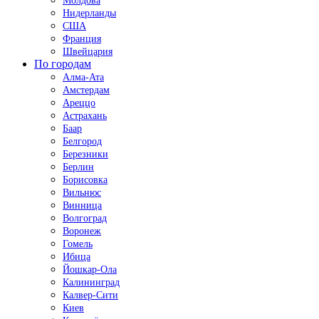
Молдова
Нидерланды
США
Франция
Швейцария
По городам
Алма-Ата
Амстердам
Ареццо
Астрахань
Баар
Белгород
Березники
Берлин
Борисовка
Вильнюс
Винница
Волгоград
Воронеж
Гомель
Ибица
Йошкар-Ола
Калининград
Калвер-Сити
Киев