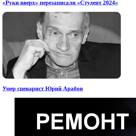
«Руки вверх» перезаписали «Студент 2024»
Умер сценарист Юрий Арабов