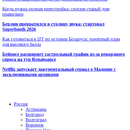
Когда нужна полная перестройка: сносим старый дом
правильно
Берлин превратился в столицу звука: стартовал
Superbooth 2026
Как готовиться к ЦТ по истории Беларуси: понятный план
для высокого балла
Бейонсе расширяет гастрольный график из-за рекордного
спроса на тур Renaissance
Netflix запускает документальный сериал о Мадонне с
эксклюзивными архивами
Радио по странам
Россия
Астрахань
Белгород
Волгоград
Воронеж