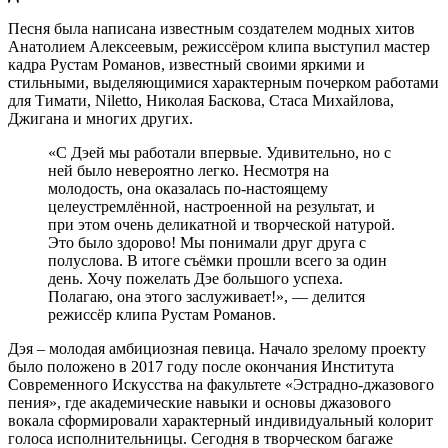
Песня была написана известным создателем модных хитов
Анатолием Алексеевым, режиссёром клипа выступил мастер
кадра Рустам Романов, известный своими яркими и
стильными, выделяющимися характерным почерком работами
для Тимати, Niletto, Николая Баскова, Стаса Михайлова,
Джигана и многих других.
«С Дэей мы работали впервые. Удивительно, но с
ней было невероятно легко. Несмотря на
молодость, она оказалась по-настоящему
целеустремлённой, настроенной на результат, и
при этом очень деликатной и творческой натурой.
Это было здорово! Мы понимали друг друга с
полуслова. В итоге съёмки прошли всего за один
день. Хочу пожелать Дэе большого успеха.
Полагаю, она этого заслуживает!», — делится
режиссёр клипа Рустам Романов.
Дэя – молодая амбициозная певица. Начало зрелому проекту
было положено в 2017 году после окончания Института
Современного Искусства на факультете «Эстрадно-джазового
пения», где академические навыки и основы джазового
вокала сформировали характерный индивидуальный колорит
голоса исполнительницы. Сегодня в творческом багаже