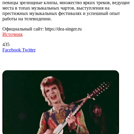
певицы зрелищные клипы, множество ярких треков, ведущие
места в топах музыкальных чартов, выступления на
престижных музыкальных фестивалях и успешный опыт
работы на телевидении.
Официальный сайт: https://dea-singer.ru
Источник
435
LinkedIn
Tumblr
Reddit
Вконтакте
Одноклассники
Skype
Messenger
Messenger
WhatsApp
Telegram
Viber
Line
Поделиться
Печатать
Facebook
Twitter
через
электронную
Похожие радио
почту