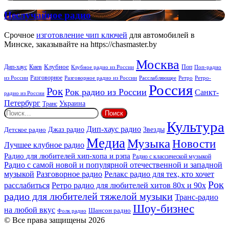
FM:
New
Неслучайное
Неслучайное радио
Rock
радио
Срочное
изготовление чип ключей
для автомобилей в
Минске, заказывайте на https://chasmaster.by
Москва
Киев
Клубное
Дип-хаус
Поп
Поп-радио
Клубное радио из России
из России
Разговорное
Расслабляющее
Ретро
Разговорное радио из России
Ретро-
Россия
Рок
Рок радио из России
Санкт-
радио из России
Петербург
Украина
Транс
Найти:
Культура
Дип-хаус радио
Детское радио
Джаз радио
Звезды
Медиа
Музыка
Новости
Лучшее клубное радио
Радио для любителей хип-хопа и рэпа
Радио с классической музыкой
Радио с самой новой и популярной отечественной и западной
музыкой
Разговорное радио
Релакс радио для тех, кто хочет
Рок
расслабиться
Ретро радио для любителей хитов 80х и 90х
радио для любителей тяжелой музыки
Транс-радио
Шоу-бизнес
на любой вкус
Шансон радио
Фолк радио
© Все права защищены 2026