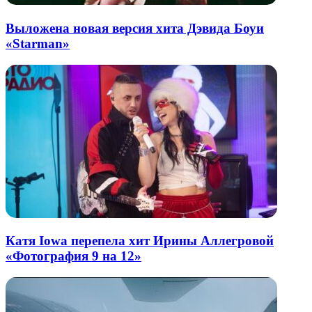
Выложена новая версия хита Дэвида Боуи
«Starman»
Катя Iowa перепела хит Ирины Аллегровой
«Фотография 9 на 12»