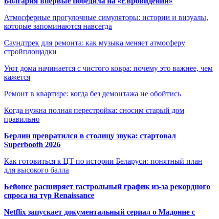
Болгария впервые победила на «Евровидении»
Атмосферные прогулочные симуляторы: истории и визуалы,
которые запоминаются навсегда
Саундтрек для ремонта: как музыка меняет атмосферу
стройплощадки
Уют дома начинается с чистого ковра: почему это важнее, чем
кажется
Ремонт в квартире: когда без демонтажа не обойтись
Когда нужна полная перестройка: сносим старый дом
правильно
Берлин превратился в столицу звука: стартовал
Superbooth 2026
Как готовиться к ЦТ по истории Беларуси: понятный план
для высокого балла
Бейонсе расширяет гастрольный график из-за рекордного
спроса на тур Renaissance
Netflix запускает документальный сериал о Мадонне с