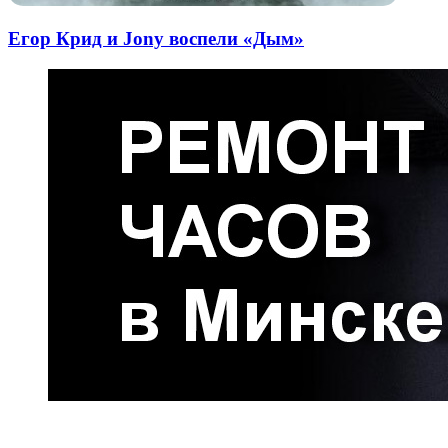
Егор Крид и Jony воспели «Дым»