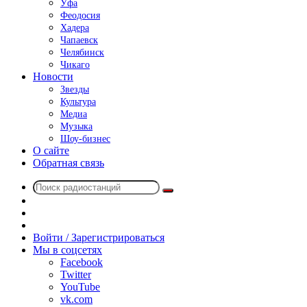
Уфа
Феодосия
Хадера
Чапаевск
Челябинск
Чикаго
Новости
Звезды
Культура
Медиа
Музыка
Шоу-бизнес
О сайте
Обратная связь
Поиск
Switch
радиостанций
skin
Sidebar
Случайное
радио
Войти / Зарегистрироваться
Мы в соцсетях
Facebook
Twitter
YouTube
vk.com