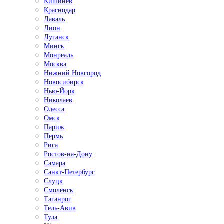
Кишинёв
Краснодар
Лаваль
Лион
Луганск
Минск
Монреаль
Москва
Нижний Новгород
Новосибирск
Нью-Йорк
Николаев
Одесса
Омск
Париж
Пермь
Рига
Ростов-на-Дону
Самара
Санкт-Петербург
Слуцк
Смоленск
Таганрог
Тель-Авив
Тула