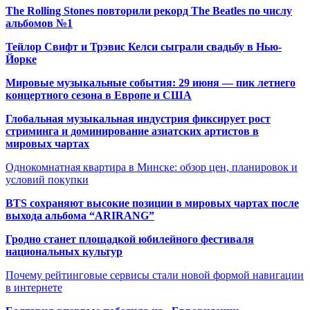
The Rolling Stones повторили рекорд The Beatles по числу
альбомов №1
Тейлор Свифт и Трэвис Келси сыграли свадьбу в Нью-
Йорке
Мировые музыкальные события: 29 июня — пик летнего
концертного сезона в Европе и США
Глобальная музыкальная индустрия фиксирует рост
стриминга и доминирование азиатских артистов в
мировых чартах
Однокомнатная квартира в Минске: обзор цен, планировок и
условий покупки
BTS сохраняют высокие позиции в мировых чартах после
выхода альбома “ARIRANG”
Гродно станет площадкой юбилейного фестиваля
национальных культур
Почему рейтинговые сервисы стали новой формой навигации
в интернете