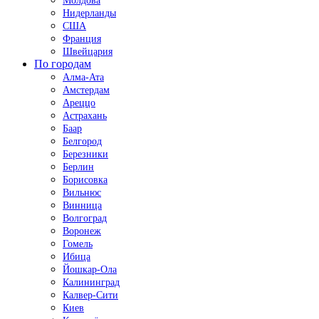
Молдова
Нидерланды
США
Франция
Швейцария
По городам
Алма-Ата
Амстердам
Ареццо
Астрахань
Баар
Белгород
Березники
Берлин
Борисовка
Вильнюс
Винница
Волгоград
Воронеж
Гомель
Ибица
Йошкар-Ола
Калининград
Калвер-Сити
Киев