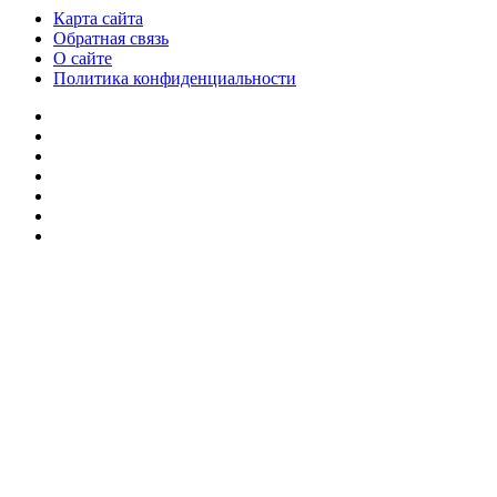
Карта сайта
Обратная связь
О сайте
Политика конфиденциальности
Facebook
Twitter
YouTube
vk.com
Одноклассники
Telegram
RSS
Кнопка
«Наверх»