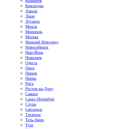
Кишинёв
Краснодар
Лаваль
Лион
Луганск
Минск
Монреаль
Москва
Нижний Новгород
Новосибирск
Нью-Йорк
Николаев
Одесса
Омск
Париж
Пермь
Рига
Ростов-на-Дону
Самара
Санкт-Петербург
Слуцк
Смоленск
Таганрог
Тель-Авив
Тула