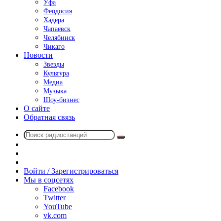
Уфа
Феодосия
Хадера
Чапаевск
Челябинск
Чикаго
Новости
Звезды
Культура
Медиа
Музыка
Шоу-бизнес
О сайте
Обратная связь
Поиск
Switch
радиостанций
skin
Sidebar
Случайное
радио
Войти / Зарегистрироваться
Мы в соцсетях
Facebook
Twitter
YouTube
vk.com