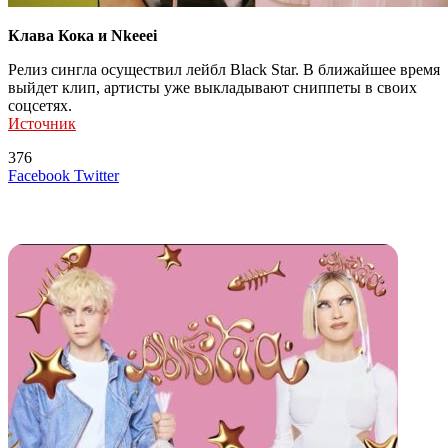
Клава Кока и Nkeeei
Релиз сингла осуществил лейбл Black Star. В ближайшее время
выйдет клип, артисты уже выкладывают сниппеты в своих
соцсетях.
Источник
376
LinkedIn
Tumblr
Reddit
Вконтакте
Одноклассники
Skype
Messenger
Messenger
WhatsApp
Telegram
Viber
Line
Поделиться
Печатать
Facebook
Twitter
через
электронную
Похожие радио
почту