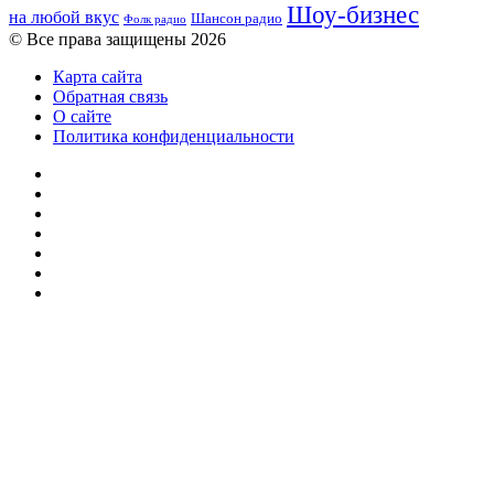
Шоу-бизнес
на любой вкус
Шансон радио
Фолк радио
© Все права защищены 2026
Карта сайта
Обратная связь
О сайте
Политика конфиденциальности
Facebook
Twitter
YouTube
vk.com
Одноклассники
Telegram
RSS
Кнопка
«Наверх»