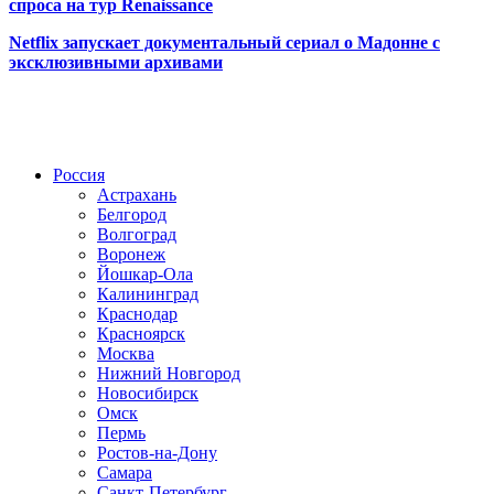
спроса на тур Renaissance
Netflix запускает документальный сериал о Мадонне с
эксклюзивными архивами
Радио по странам
Россия
Астрахань
Белгород
Волгоград
Воронеж
Йошкар-Ола
Калининград
Краснодар
Красноярск
Москва
Нижний Новгород
Новосибирск
Омск
Пермь
Ростов-на-Дону
Самара
Санкт-Петербург