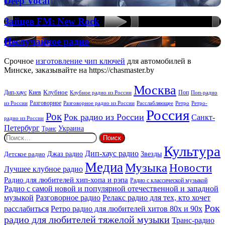
Deep Vocal
Vocal
Vocal
House
Зайцев
Зайцев FM: New Rock
FM:
New
Неслучайное
Неслучайное радио
Rock
радио
Срочное
изготовление чип ключей
для автомобилей в
Минске, заказывайте на https://chasmaster.by
Москва
Киев
Клубное
Дип-хаус
Поп
Поп-радио
Клубное радио из России
из России
Разговорное
Расслабляющее
Ретро
Разговорное радио из России
Ретро-
Россия
Рок
Рок радио из России
Санкт-
радио из России
Петербург
Украина
Транс
Найти:
Культура
Дип-хаус радио
Детское радио
Джаз радио
Звезды
Медиа
Музыка
Новости
Лучшее клубное радио
Радио для любителей хип-хопа и рэпа
Радио с классической музыкой
Радио с самой новой и популярной отечественной и западной
музыкой
Разговорное радио
Релакс радио для тех, кто хочет
Рок
расслабиться
Ретро радио для любителей хитов 80х и 90х
радио для любителей тяжелой музыки
Транс-радио