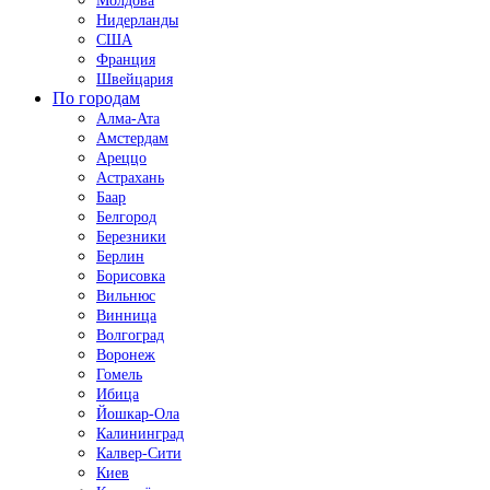
Молдова
Нидерланды
США
Франция
Швейцария
По городам
Алма-Ата
Амстердам
Ареццо
Астрахань
Баар
Белгород
Березники
Берлин
Борисовка
Вильнюс
Винница
Волгоград
Воронеж
Гомель
Ибица
Йошкар-Ола
Калининград
Калвер-Сити
Киев