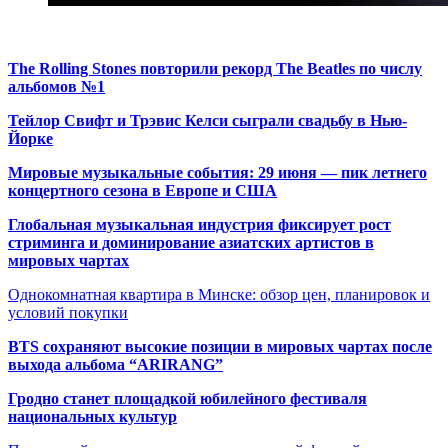
The Rolling Stones повторили рекорд The Beatles по числу
альбомов №1
Тейлор Свифт и Трэвис Келси сыграли свадьбу в Нью-
Йорке
Мировые музыкальные события: 29 июня — пик летнего
концертного сезона в Европе и США
Глобальная музыкальная индустрия фиксирует рост
стриминга и доминирование азиатских артистов в
мировых чартах
Однокомнатная квартира в Минске: обзор цен, планировок и
условий покупки
BTS сохраняют высокие позиции в мировых чартах после
выхода альбома “ARIRANG”
Гродно станет площадкой юбилейного фестиваля
национальных культур