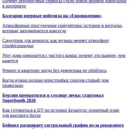
Почему рейтинговые сервисы стали новой формой навигации
в интернете
Болгария впервые победила на «Евровидении»
Атмосферные прогулочные симуляторы: истории и визуалы,
которые запоминаются навсегда
Саундтрек для ремонта: как музыка меняет атмосферу
стройплощадки
Уют дома начинается с чистого ковра: почему это важнее, чем
кажется
Ремонт в квартире: когда без демонтажа не обойтись
Когда нужна полная перестройка: сносим старый дом
правильно
Берлин превратился в столицу звука: стартовал
Superbooth 2026
Как готовиться к ЦТ по истории Беларуси: понятный план
для высокого балла
Бейонсе расширяет гастрольный график из-за рекордного