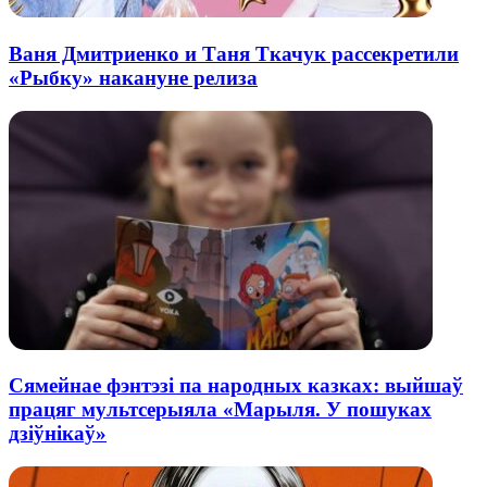
Ваня Дмитриенко и Таня Ткачук рассекретили
«Рыбку» накануне релиза
Сямейнае фэнтэзі па народных казках: выйшаў
працяг мультсерыяла «Марыля. У пошуках
дзіўнікаў»