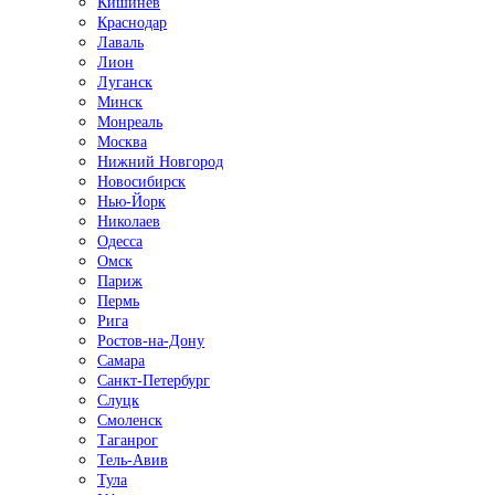
Кишинёв
Краснодар
Лаваль
Лион
Луганск
Минск
Монреаль
Москва
Нижний Новгород
Новосибирск
Нью-Йорк
Николаев
Одесса
Омск
Париж
Пермь
Рига
Ростов-на-Дону
Самара
Санкт-Петербург
Слуцк
Смоленск
Таганрог
Тель-Авив
Тула