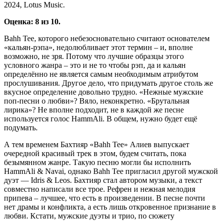
2024, Lotus Music.
Оценка: 8 из 10.
Bahh Tee, которого небезосновательно считают основателем
«кальян-рэпа», недолюбливает этот термин – и, вполне
возможно, не зря. Потому что лучшие образцы этого
условного жанра – это и не то чтобы рэп, да и кальян
определённо не является самым необходимым атрибутом
прослушивания. Другое дело, что придумать другое столь же
вкусное определение довольно трудно. «Нежные мужские
поп-песни о любви»? Вяло, неконкретно. «Брутальная
лирика»? Не вполне подходит, не в каждой же песне
используется голос HammAli. В общем, нужно будет ещё
подумать.
А тем временем Бахтияр «Bahh Tee» Алиев выпускает
очередной красивый трек в этом, будем считать, пока
безымянном жанре. Такую песню могли бы исполнить
HammAli & Navai, однако Bahh Tee пригласил другой мужской
дуэт — Idris & Leos. Бахтияр стал автором музыки, а текст
совместно написали все трое. Рефрен и нежная мелодия
припева – лучшее, что есть в произведении. В песне почти
нет драмы и конфликта, а есть лишь откровенное признание в
любви. Кстати, мужские дуэты и трио, по сюжету