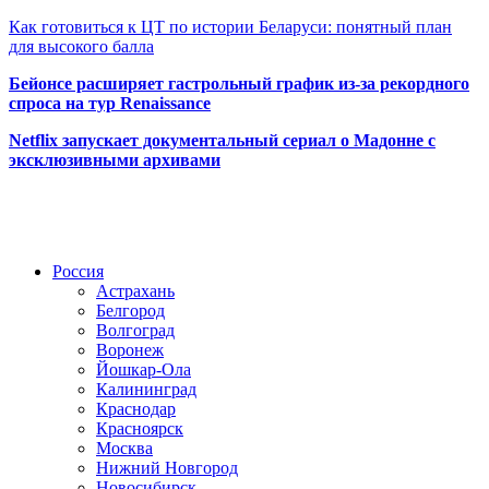
Как готовиться к ЦТ по истории Беларуси: понятный план
для высокого балла
Бейонсе расширяет гастрольный график из-за рекордного
спроса на тур Renaissance
Netflix запускает документальный сериал о Мадонне с
эксклюзивными архивами
Радио по странам
Россия
Астрахань
Белгород
Волгоград
Воронеж
Йошкар-Ола
Калининград
Краснодар
Красноярск
Москва
Нижний Новгород
Новосибирск