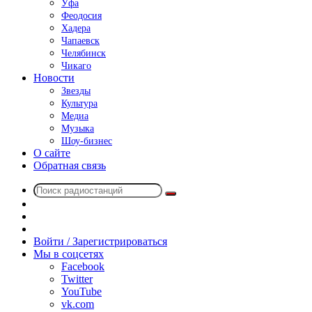
Уфа
Феодосия
Хадера
Чапаевск
Челябинск
Чикаго
Новости
Звезды
Культура
Медиа
Музыка
Шоу-бизнес
О сайте
Обратная связь
Поиск
Switch
радиостанций
skin
Sidebar
Случайное
радио
Войти / Зарегистрироваться
Мы в соцсетях
Facebook
Twitter
YouTube
vk.com