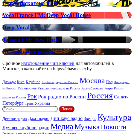
on
Супердискотека
Супердискотека 90-х
Radio
90-
х
VocalTrance
VocalTrance FM: Deep Vocal House
FM:
Deep
Deep
Deep Vocal
Vocal
Vocal
House
Зайцев
Зайцев FM: New Rock
FM:
New
Неслучайное
Неслучайное радио
Rock
радио
Срочное
изготовление чип ключей
для автомобилей в
Минске, заказывайте на https://chasmaster.by
Москва
Киев
Клубное
Дип-хаус
Поп
Поп-радио
Клубное радио из России
из России
Разговорное
Расслабляющее
Ретро
Разговорное радио из России
Ретро-
Россия
Рок
Рок радио из России
Санкт-
радио из России
Петербург
Украина
Транс
Найти:
Культура
Дип-хаус радио
Детское радио
Джаз радио
Звезды
Медиа
Музыка
Новости
Лучшее клубное радио