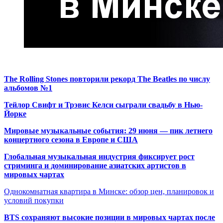
The Rolling Stones повторили рекорд The Beatles по числу
альбомов №1
Тейлор Свифт и Трэвис Келси сыграли свадьбу в Нью-
Йорке
Мировые музыкальные события: 29 июня — пик летнего
концертного сезона в Европе и США
Глобальная музыкальная индустрия фиксирует рост
стриминга и доминирование азиатских артистов в
мировых чартах
Однокомнатная квартира в Минске: обзор цен, планировок и
условий покупки
BTS сохраняют высокие позиции в мировых чартах после