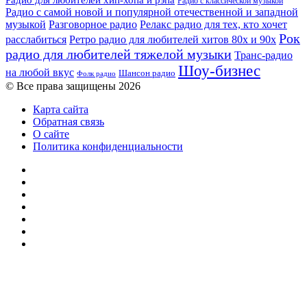
Радио для любителей хип-хопа и рэпа
Радио с классической музыкой
Радио с самой новой и популярной отечественной и западной
музыкой
Разговорное радио
Релакс радио для тех, кто хочет
Рок
расслабиться
Ретро радио для любителей хитов 80х и 90х
радио для любителей тяжелой музыки
Транс-радио
Шоу-бизнес
на любой вкус
Шансон радио
Фолк радио
© Все права защищены 2026
Карта сайта
Обратная связь
О сайте
Политика конфиденциальности
Facebook
Twitter
YouTube
vk.com
Одноклассники
Telegram
RSS
Кнопка
«Наверх»