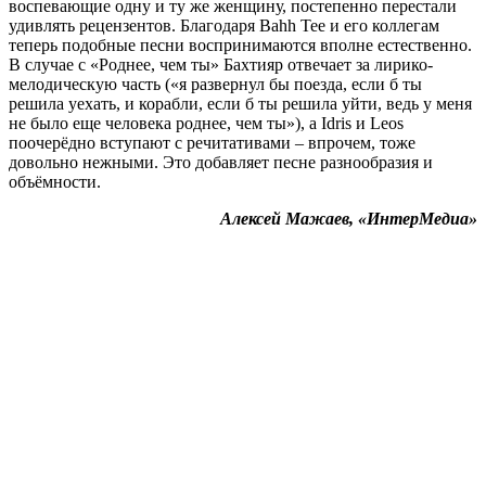
воспевающие одну и ту же женщину, постепенно перестали
удивлять рецензентов. Благодаря Bahh Tee и его коллегам
теперь подобные песни воспринимаются вполне естественно.
В случае с «Роднее, чем ты» Бахтияр отвечает за лирико-
мелодическую часть («я развернул бы поезда, если б ты
решила уехать, и корабли, если б ты решила уйти, ведь у меня
не было еще человека роднее, чем ты»), а Idris и Leos
поочерёдно вступают с речитативами – впрочем, тоже
довольно нежными. Это добавляет песне разнообразия и
объёмности.
Алексей Мажаев, «ИнтерМедиа»