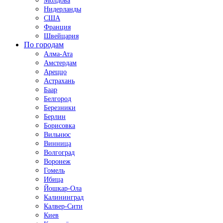
Молдова
Нидерланды
США
Франция
Швейцария
По городам
Алма-Ата
Амстердам
Ареццо
Астрахань
Баар
Белгород
Березники
Берлин
Борисовка
Вильнюс
Винница
Волгоград
Воронеж
Гомель
Ибица
Йошкар-Ола
Калининград
Калвер-Сити
Киев