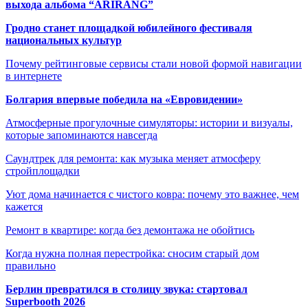
выхода альбома “ARIRANG”
Гродно станет площадкой юбилейного фестиваля
национальных культур
Почему рейтинговые сервисы стали новой формой навигации
в интернете
Болгария впервые победила на «Евровидении»
Атмосферные прогулочные симуляторы: истории и визуалы,
которые запоминаются навсегда
Саундтрек для ремонта: как музыка меняет атмосферу
стройплощадки
Уют дома начинается с чистого ковра: почему это важнее, чем
кажется
Ремонт в квартире: когда без демонтажа не обойтись
Когда нужна полная перестройка: сносим старый дом
правильно
Берлин превратился в столицу звука: стартовал
Superbooth 2026