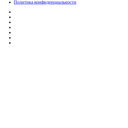
Политика конфиденциальности
Facebook
Twitter
YouTube
vk.com
Одноклассники
Telegram
RSS
Кнопка
«Наверх»