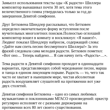
Замысел использования тексты оды «К радости» Шиллера
композитор вынашивал почти 30 лет, хотя тема этого
величественного гимна утвердилась только за год до
завершения Девятой симфонии.
Друг Бетховена Шиндлер рассказывал, что Бетховен
определил окончательную форму вступления после
мучительных многолетних поисков.Полностью оглохший
композитор вошел в комнату и воскликнул: «Я нашел!».
Людвиг показал Шиндлеру набросок, содержащий слова:
«Дайте нам спеть песню бессмертного Шиллера!» За это
фразой следовала сама мелодия радости. Бетховен пометил:
«Вот оно… Теперь найдено… Я сам начну петь «Радость»…».
Тема радости в Девятой симфонии проходит в одиннадцати
вариантах, представляющих собой чередование песни, марша
и танца в едином ликующем порыве. Радость — то, чего так
часто не хватает в нынешнем мире, чистая абсолютная
радость воодушевляет слушателей на протяжении вот уже
двух столетий.
Девятая симфония Бетховена – одно из самых любимых
музыкантами и поклонниками МГАСО произведений: оркестр
регулярно исполняет ее с разными дирижерами на
протяжении всех 80 лет своего существования.