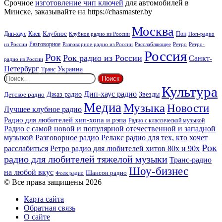
Срочное
изготовление чип ключей
для автомобилей в
Минске, заказывайте на https://chasmaster.by
Москва
Киев
Клубное
Дип-хаус
Поп
Поп-радио
Клубное радио из России
из России
Разговорное
Расслабляющее
Ретро
Разговорное радио из России
Ретро-
Россия
Рок
Рок радио из России
Санкт-
радио из России
Петербург
Украина
Транс
Найти:
Культура
Дип-хаус радио
Детское радио
Джаз радио
Звезды
Медиа
Музыка
Новости
Лучшее клубное радио
Радио для любителей хип-хопа и рэпа
Радио с классической музыкой
Радио с самой новой и популярной отечественной и западной
музыкой
Разговорное радио
Релакс радио для тех, кто хочет
Рок
расслабиться
Ретро радио для любителей хитов 80х и 90х
радио для любителей тяжелой музыки
Транс-радио
Шоу-бизнес
на любой вкус
Шансон радио
Фолк радио
© Все права защищены 2026
Карта сайта
Обратная связь
О сайте