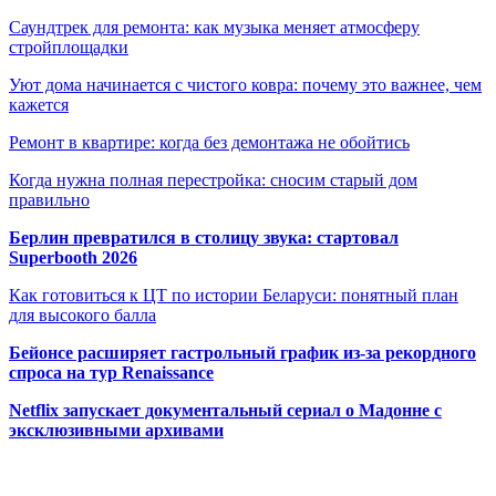
Саундтрек для ремонта: как музыка меняет атмосферу
стройплощадки
Уют дома начинается с чистого ковра: почему это важнее, чем
кажется
Ремонт в квартире: когда без демонтажа не обойтись
Когда нужна полная перестройка: сносим старый дом
правильно
Берлин превратился в столицу звука: стартовал
Superbooth 2026
Как готовиться к ЦТ по истории Беларуси: понятный план
для высокого балла
Бейонсе расширяет гастрольный график из-за рекордного
спроса на тур Renaissance
Netflix запускает документальный сериал о Мадонне с
эксклюзивными архивами