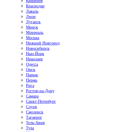
Кишинёв
Краснодар
Лаваль
Лион
Луганск
Минск
Монреаль
Москва
Нижний Новгород
Новосибирск
Нью-Йорк
Николаев
Одесса
Омск
Париж
Пермь
Рига
Ростов-на-Дону
Самара
Санкт-Петербург
Слуцк
Смоленск
Таганрог
Тель-Авив
Тула