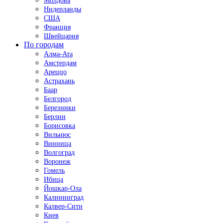
Молдова
Нидерланды
США
Франция
Швейцария
По городам
Алма-Ата
Амстердам
Ареццо
Астрахань
Баар
Белгород
Березники
Берлин
Борисовка
Вильнюс
Винница
Волгоград
Воронеж
Гомель
Ибица
Йошкар-Ола
Калининград
Калвер-Сити
Киев