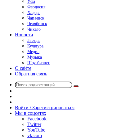
Уфа
Феодосия
Хадера
Чапаевск
Челябинск
Чикаго
Новости
Звезды
Культура
Медиа
Музыка
Шоу-бизнес
О сайте
Обратная связь
Поиск
Switch
радиостанций
skin
Sidebar
Случайное
радио
Войти / Зарегистрироваться
Мы в соцсетях
Facebook
Twitter
YouTube
vk.com