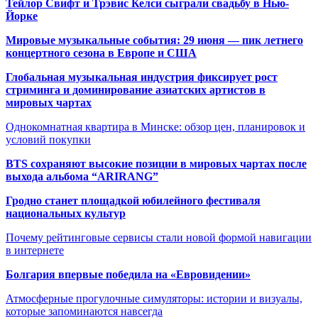
Тейлор Свифт и Трэвис Келси сыграли свадьбу в Нью-
Йорке
Мировые музыкальные события: 29 июня — пик летнего
концертного сезона в Европе и США
Глобальная музыкальная индустрия фиксирует рост
стриминга и доминирование азиатских артистов в
мировых чартах
Однокомнатная квартира в Минске: обзор цен, планировок и
условий покупки
BTS сохраняют высокие позиции в мировых чартах после
выхода альбома “ARIRANG”
Гродно станет площадкой юбилейного фестиваля
национальных культур
Почему рейтинговые сервисы стали новой формой навигации
в интернете
Болгария впервые победила на «Евровидении»
Атмосферные прогулочные симуляторы: истории и визуалы,
которые запоминаются навсегда