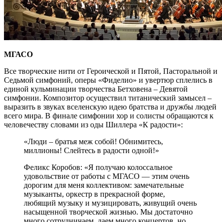
МГАСО
Все творческие нити от Героической и Пятой, Пасторальной и
Седьмой симфоний, оперы «Фиделио» и увертюр сплелись в
единой кульминации творчества Бетховена – Девятой
симфонии. Композитор осуществил титанический замысел –
выразить в звуках вселенскую идею братства и дружбы людей
всего мира. В финале симфонии хор и солисты обращаются к
человечеству словами из оды Шиллера «К радости»:
«Люди – братья меж собой! Обнимитесь,
миллионы! Слейтесь в радости одной!»
Феликс Коробов: «Я получаю колоссальное
удовольствие от работы с МГАСО — этим очень
дорогим для меня коллективом: замечательные
музыканты, оркестр в прекрасной форме,
любящий музыку и музицировать, живущий очень
насыщенной творческой жизнью. Мы достаточно
много сотрудничаем, даем много концертов, но