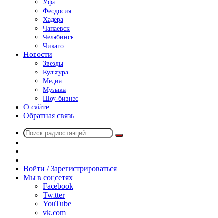
Уфа
Феодосия
Хадера
Чапаевск
Челябинск
Чикаго
Новости
Звезды
Культура
Медиа
Музыка
Шоу-бизнес
О сайте
Обратная связь
Поиск
Switch
радиостанций
skin
Sidebar
Случайное
радио
Войти / Зарегистрироваться
Мы в соцсетях
Facebook
Twitter
YouTube
vk.com