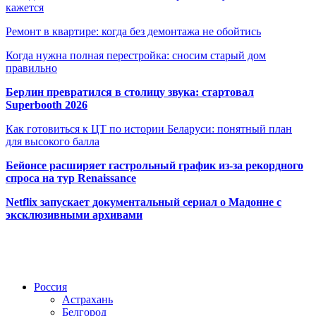
кажется
Ремонт в квартире: когда без демонтажа не обойтись
Когда нужна полная перестройка: сносим старый дом
правильно
Берлин превратился в столицу звука: стартовал
Superbooth 2026
Как готовиться к ЦТ по истории Беларуси: понятный план
для высокого балла
Бейонсе расширяет гастрольный график из-за рекордного
спроса на тур Renaissance
Netflix запускает документальный сериал о Мадонне с
эксклюзивными архивами
Радио по странам
Россия
Астрахань
Белгород