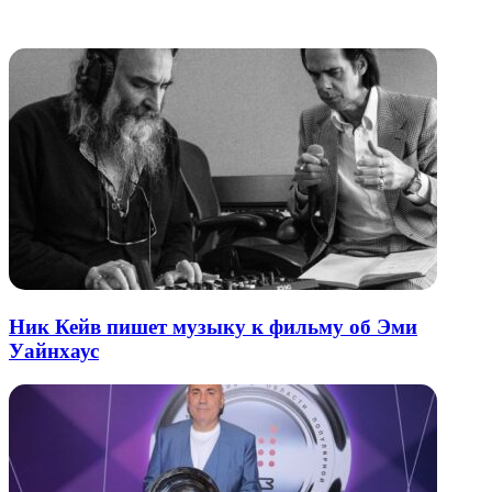
электронную
Похожие радио
почту
Ник Кейв пишет музыку к фильму об Эми
Уайнхаус