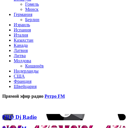
Гомель
Минск
Германия
Берлин
Израиль
Испания
Италия
Казахстан
Канада
Латвия
Литва
Молдова
Кишинёв
Нидерланды
США
Франция
Швейцария
Прямой эфир радио
Ретро FM
Популярные радиостанции
PRO
PRO Dj Radio
Dj
Radio
Ретро