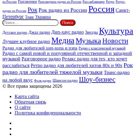
из России
Разговорное
Расслабляющее
Ретро
Разговорное радио из России
Ретро-
Россия
Рок
Рок радио из России
Санкт-
радио из России
Петербург
Украина
Транс
Найти:
Культура
Дип-хаус радио
Детское радио
Джаз радио
Звезды
Медиа
Музыка
Новости
Лучшее клубное радио
Радио для любителей хип-хопа и рэпа
Радио с классической музыкой
Радио с самой новой и популярной отечественной и западной
музыкой
Разговорное радио
Релакс радио для тех, кто хочет
Рок
расслабиться
Ретро радио для любителей хитов 80х и 90х
радио для любителей тяжелой музыки
Транс-радио
Шоу-бизнес
на любой вкус
Шансон радио
Фолк радио
© Все права защищены 2026
Карта сайта
Обратная связь
О сайте
Политика конфиденциальности
Facebook
Twitter
YouTube