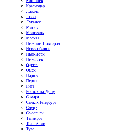
Кишинёв
Краснодар
Лаваль
Лион
Луганск
Минск
Монреаль
Москва
Нижний Новгород
Новосибирск
Нью-Йорк
Николаев
Одесса
Омск
Париж
Пермь
Рига
Ростов-на-Дону
Самара
Санкт-Петербург
Слуцк
Смоленск
Таганрог
Тель-Авив
Тула