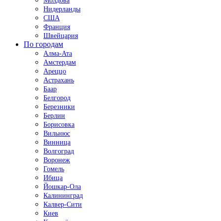
Молдова
Нидерланды
США
Франция
Швейцария
По городам
Алма-Ата
Амстердам
Ареццо
Астрахань
Баар
Белгород
Березники
Берлин
Борисовка
Вильнюс
Винница
Волгоград
Воронеж
Гомель
Ибица
Йошкар-Ола
Калининград
Калвер-Сити
Киев