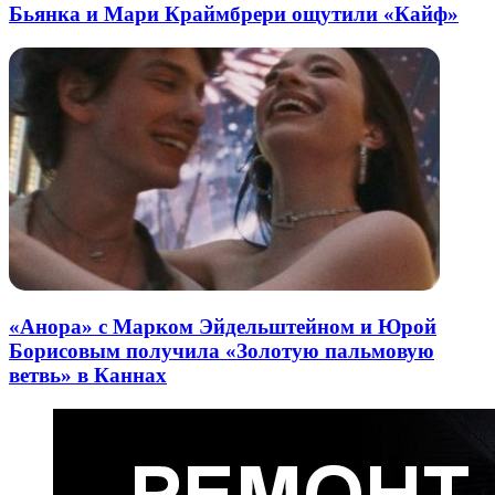
Бьянка и Мари Краймбрери ощутили «Кайф»
«Анора» с Марком Эйдельштейном и Юрой
Борисовым получила «Золотую пальмовую
ветвь» в Каннах