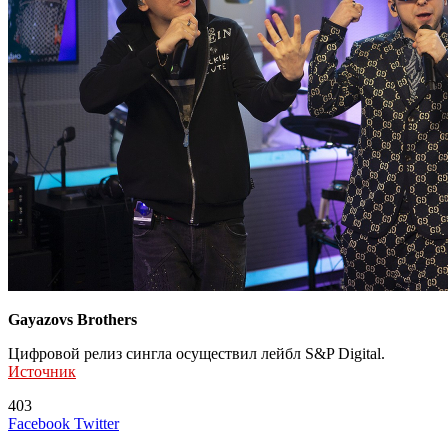
Gayazovs Brothers
Цифровой релиз сингла осуществил лейбл S&P Digital.
Источник
403
LinkedIn
Tumblr
Reddit
Вконтакте
Одноклассники
Skype
Messenger
Messenger
WhatsApp
Telegram
Viber
Line
Поделиться
Печатать
Facebook
Twitter
через