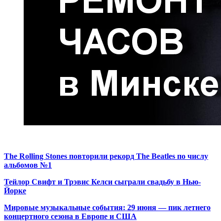
The Rolling Stones повторили рекорд The Beatles по числу
альбомов №1
Тейлор Свифт и Трэвис Келси сыграли свадьбу в Нью-
Йорке
Мировые музыкальные события: 29 июня — пик летнего
концертного сезона в Европе и США