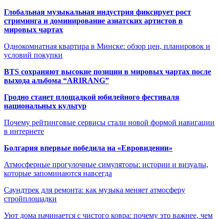
Глобальная музыкальная индустрия фиксирует рост
стриминга и доминирование азиатских артистов в
мировых чартах
Однокомнатная квартира в Минске: обзор цен, планировок и
условий покупки
BTS сохраняют высокие позиции в мировых чартах после
выхода альбома “ARIRANG”
Гродно станет площадкой юбилейного фестиваля
национальных культур
Почему рейтинговые сервисы стали новой формой навигации
в интернете
Болгария впервые победила на «Евровидении»
Атмосферные прогулочные симуляторы: истории и визуалы,
которые запоминаются навсегда
Саундтрек для ремонта: как музыка меняет атмосферу
стройплощадки
Уют дома начинается с чистого ковра: почему это важнее, чем