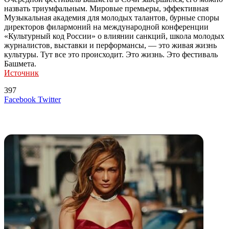
назвать триумфальным. Мировые премьеры, эффективная
Музыкальная академия для молодых талантов, бурные споры
директоров филармоний на международной конференции
«Культурный код России» о влиянии санкций, школа молодых
журналистов, выставки и перформансы, — это живая жизнь
культуры. Тут все это происходит. Это жизнь. Это фестиваль
Башмета.
Источник
397
LinkedIn
Tumblr
Reddit
Вконтакте
Одноклассники
Skype
Messenger
Messenger
WhatsApp
Telegram
Viber
Line
Поделиться
Печатать
Facebook
Twitter
через
электронную
Похожие радио
почту