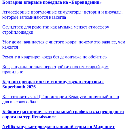
Болгария впервые победила на «Евровидении»
Атмосферные прогулочные симуляторы: истории и визуалы,
которые запоминаются навсегда
Саундтрек для ремонта: как музыка меняет атмосферу
стройплощадки
Уют дома начинается с чистого ковра: почему это важнее, чем
кажется
Ремонт в квартире: когда без демонтажа не обойтись
Когда нужна полная перестройка: сносим старый дом
правильно
Берлин превратился в столицу звука: стартовал
Superbooth 2026
Как готовиться к ЦТ по истории Беларуси: понятный план
для высокого балла
Бейонсе расширяет гастрольный график из-за рекордного
спроса на тур Renaissance
Netflix запускает документальный сериал о Мадонне с