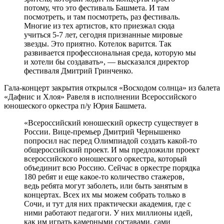
потому, что это фестиваль Башмета. И там
посмотреть, и там посмотреть, раз фестиваль.
Многие из тех артистов, кто приезжал сюда
учиться 5-7 лет, сегодня признанные мировые
звезды. Это приятно. Котелок варится. Так
развивается профессиональная среда, которую мы
и хотели бы создавать», — высказался директор
фестиваля Дмитрий Гринченко.
Гала-концерт закрытия открылся «Восходом солнца» из балета
«Дафнис и Хлоя» Равеля в исполнении Всероссийского
юношеского оркестра п/у Юрия Башмета.
«Всероссийский юношеский оркестр существует в
России. Вице-премьер Дмитрий Чернышенко
попросил нас перед Олимпиадой создать какой-то
общероссийский проект. И мы предложили проект
всероссийского юношеского оркестра, который
объединит всю Россию. Сейчас в оркестре порядка
180 ребят и еще какое-то количество стажеров,
ведь ребята могут заболеть, или быть занятым в
концертах. Всех их мы можем собрать только в
Сочи, и тут для них практически академия, где с
ними работают педагоги. У них миллионы идей,
как им играть камерными составами, сами