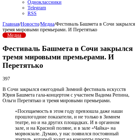
Одноклассники
Telegram
RSS
Главная
/
Новости
/
Медиа
/
Фестиваль Башмета в Сочи закрылся
тремя мировыми премьерами. И Перетятько
Медиа
Фестиваль Башмета в Сочи закрылся
тремя мировыми премьерами. И
Перетятько
397
В Сочи закрылся ежегодный Зимний фестиваль искусств
Юрия Башмета гала-концертом с участием Вадима Репина,
Ольги Перетятько и тремя мировыми премьерами.
«Посещаемость в этом году превзошла даже наши
прошлогодние показатели, и не только в Зимнем
театре, но и на других площадках. И в органном
зале, и на Красной поляне, и в зале «Чайка» на
морвокзале. Думаю, у нас появился постоянный
зритель, который ходит на концерты просто