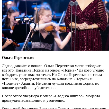
Ольга Перетятько
Ладно, давайте о вокале. Ольга Перетятько могла взбодрить
все это. Каватина Нормы из оперы «Норма»? Да кого угодно
взбодрит, учитывая контекст. Но Ольга Перетятько не стала
петь Бизе, сосредоточившись на Каватине «Нормы» и
«Поцелуе» Ардити. Не самая лучшая вокальная форма, но
вполне достойно и убедительно.
После этого увертюра к опере «Свадьба Фигаро» Моцарта
прозвучала возвышенно и утонченно.
Очередной фестиваль Башмета в Сочи завершился, его можно