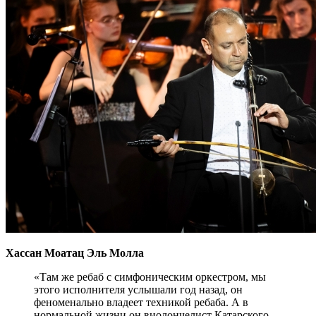
Хассан Моатац Эль Молла
«Там же ребаб с симфоническим оркестром, мы
этого исполнителя услышали год назад, он
феноменально владеет техникой ребаба. А в
нормальной жизни он виолончелист Катарского