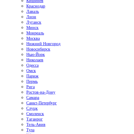
Кишинёв
Краснодар
Лаваль
Лион
Луганск
Минск
Монреаль
Москва
Нижний Новгород
Новосибирск
Нью-Йорк
Николаев
Одесса
Омск
Париж
Пермь
Рига
Ростов-на-Дону
Самара
Санкт-Петербург
Слуцк
Смоленск
Таганрог
Тель-Авив
Тула