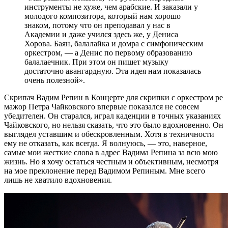
инструменты не хуже, чем арабские. И заказали у
молодого композитора, который нам хорошо
знаком, потому что он преподавал у нас в
Академии и даже учился здесь же, у Дениса
Хорова. Баян, балалайка и домра с симфоническим
оркестром, — а Денис по первому образованию
балалаечник. При этом он пишет музыку
достаточно авангардную. Эта идея нам показалась
очень полезной».
Скрипач Вадим Репин в Концерте для скрипки с оркестром ре
мажор Петра Чайковского впервые показался не совсем
убедителен. Он старался, играл каденции в точных указаниях
Чайковского, но нельзя сказать, что это было вдохновенно. Он
выглядел уставшим и обескровленным. Хотя в техничности
ему не отказать, как всегда. Я волнуюсь, — это, наверное,
самые мои жесткие слова в адрес Вадима Репина за всю мою
жизнь. Но я хочу остаться честным и объективным, несмотря
на мое преклонение перед Вадимом Репиным. Мне всего
лишь не хватило вдохновения.