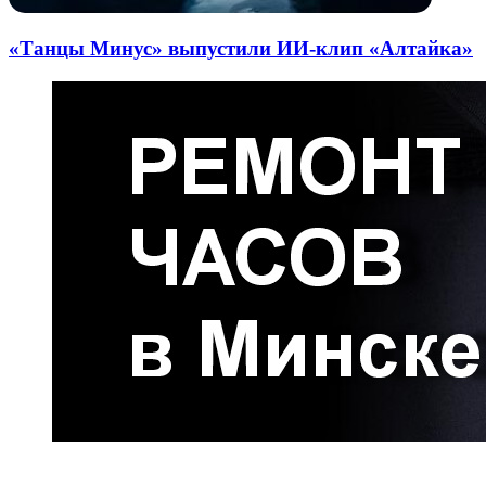
«Танцы Минус» выпустили ИИ-клип «Алтайка»