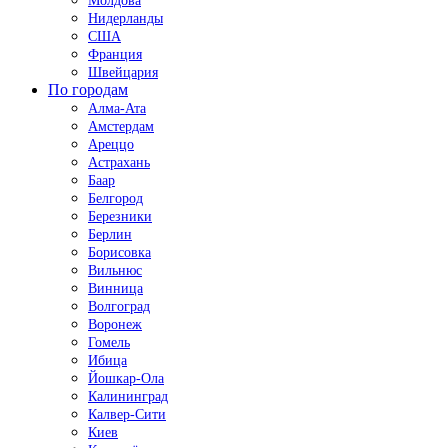
Молдова
Нидерланды
США
Франция
Швейцария
По городам
Алма-Ата
Амстердам
Ареццо
Астрахань
Баар
Белгород
Березники
Берлин
Борисовка
Вильнюс
Винница
Волгоград
Воронеж
Гомель
Ибица
Йошкар-Ола
Калининград
Калвер-Сити
Киев