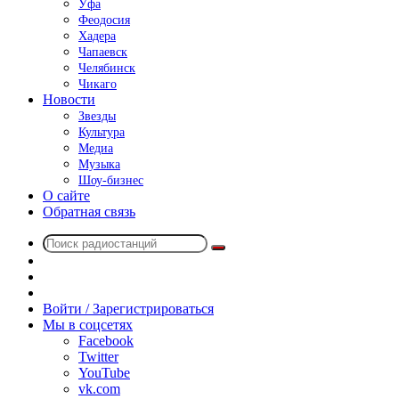
Уфа
Феодосия
Хадера
Чапаевск
Челябинск
Чикаго
Новости
Звезды
Культура
Медиа
Музыка
Шоу-бизнес
О сайте
Обратная связь
Поиск
Switch
радиостанций
skin
Sidebar
Случайное
радио
Войти / Зарегистрироваться
Мы в соцсетях
Facebook
Twitter
YouTube
vk.com