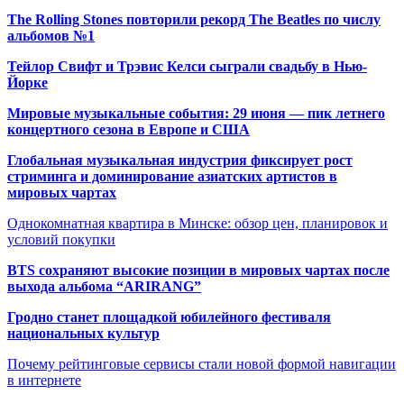
The Rolling Stones повторили рекорд The Beatles по числу
альбомов №1
Тейлор Свифт и Трэвис Келси сыграли свадьбу в Нью-
Йорке
Мировые музыкальные события: 29 июня — пик летнего
концертного сезона в Европе и США
Глобальная музыкальная индустрия фиксирует рост
стриминга и доминирование азиатских артистов в
мировых чартах
Однокомнатная квартира в Минске: обзор цен, планировок и
условий покупки
BTS сохраняют высокие позиции в мировых чартах после
выхода альбома “ARIRANG”
Гродно станет площадкой юбилейного фестиваля
национальных культур
Почему рейтинговые сервисы стали новой формой навигации
в интернете