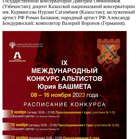
Государственной консерватории Дмитрий Овчинников
(Узбекистан); доцент Казахской национальной консерватории
им. Курмангазы Нурлан Сагимбаев (Казахстан); заслуженный
артист РФ Роман Балашов; народный артист РФ Александр
Бондурянский; композитор Валерий Воронов (Германия).