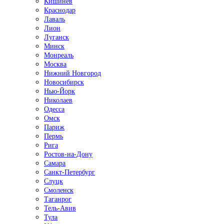
Кишинёв
Краснодар
Лаваль
Лион
Луганск
Минск
Монреаль
Москва
Нижний Новгород
Новосибирск
Нью-Йорк
Николаев
Одесса
Омск
Париж
Пермь
Рига
Ростов-на-Дону
Самара
Санкт-Петербург
Слуцк
Смоленск
Таганрог
Тель-Авив
Тула