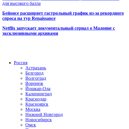
для высокого балла
Бейонсе расширяет гастрольный график из-за рекордного
спроса на тур Renaissance
Netflix запускает документальный сериал о Мадонне с
эксклюзивными архивами
Радио по странам
Россия
Астрахань
Белгород
Волгоград
Воронеж
Йошкар-Ола
Калининград
Краснодар
Красноярск
Москва
Нижний Новгород
Новосибирск
Омск