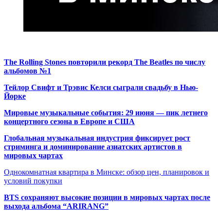
The Rolling Stones повторили рекорд The Beatles по числу
альбомов №1
Тейлор Свифт и Трэвис Келси сыграли свадьбу в Нью-
Йорке
Мировые музыкальные события: 29 июня — пик летнего
концертного сезона в Европе и США
Глобальная музыкальная индустрия фиксирует рост
стриминга и доминирование азиатских артистов в
мировых чартах
Однокомнатная квартира в Минске: обзор цен, планировок и
условий покупки
BTS сохраняют высокие позиции в мировых чартах после
выхода альбома “ARIRANG”