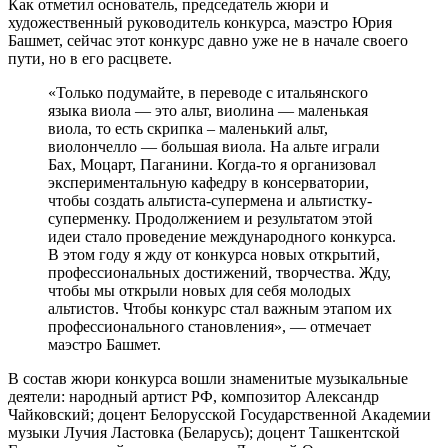
Как отметил основатель, председатель жюри и
художественный руководитель конкурса, маэстро Юрия
Башмет, сейчас этот конкурс давно уже не в начале своего
пути, но в его расцвете.
«Только подумайте, в переводе с итальянского
языка виола — это альт, виолина — маленькая
виола, то есть скрипка – маленький альт,
виолончелло — большая виола. На альте играли
Бах, Моцарт, Паганини. Когда-то я организовал
экспериментальную кафедру в консерватории,
чтобы создать альтиста-супермена и альтистку-
суперменку. Продолжением и результатом этой
идеи стало проведение международного конкурса.
В этом году я жду от конкурса новых открытий,
профессиональных достижений, творчества. Жду,
чтобы мы открыли новых для себя молодых
альтистов. Чтобы конкурс стал важным этапом их
профессионального становления», — отмечает
маэстро Башмет.
В состав жюри конкурса вошли знаменитые музыкальные
деятели: народный артист РФ, композитор Александр
Чайковский; доцент Белорусской Государственной Академии
музыки Лучия Ластовка (Беларусь); доцент Ташкентской