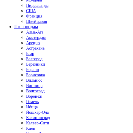
Молдова
Нидерланды
США
Франция
Швейцария
По городам
Алма-Ата
Амстердам
Ареццо
Астрахань
Баар
Белгород
Березники
Берлин
Борисовка
Вильнюс
Винница
Волгоград
Воронеж
Гомель
Ибица
Йошкар-Ола
Калининград
Калвер-Сити
Киев