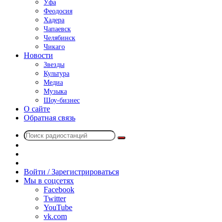
Уфа
Феодосия
Хадера
Чапаевск
Челябинск
Чикаго
Новости
Звезды
Культура
Медиа
Музыка
Шоу-бизнес
О сайте
Обратная связь
Поиск
Switch
радиостанций
skin
Sidebar
Случайное
радио
Войти / Зарегистрироваться
Мы в соцсетях
Facebook
Twitter
YouTube
vk.com