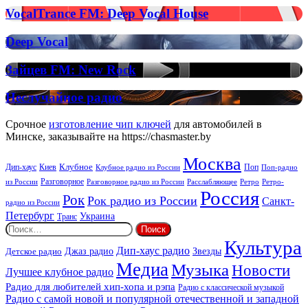
х
VocalTrance
VocalTrance FM: Deep Vocal House
FM:
Deep
Deep
Deep Vocal
Vocal
Vocal
House
Зайцев
Зайцев FM: New Rock
FM:
New
Неслучайное
Неслучайное радио
Rock
радио
Срочное
изготовление чип ключей
для автомобилей в
Минске, заказывайте на https://chasmaster.by
Москва
Киев
Клубное
Дип-хаус
Поп
Поп-радио
Клубное радио из России
из России
Разговорное
Расслабляющее
Ретро
Разговорное радио из России
Ретро-
Россия
Рок
Рок радио из России
Санкт-
радио из России
Петербург
Украина
Транс
Найти:
Культура
Дип-хаус радио
Детское радио
Джаз радио
Звезды
Медиа
Музыка
Новости
Лучшее клубное радио
Радио для любителей хип-хопа и рэпа
Радио с классической музыкой
Радио с самой новой и популярной отечественной и западной