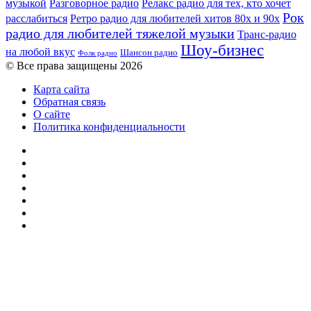
музыкой
Разговорное радио
Релакс радио для тех, кто хочет
Рок
расслабиться
Ретро радио для любителей хитов 80х и 90х
радио для любителей тяжелой музыки
Транс-радио
Шоу-бизнес
на любой вкус
Шансон радио
Фолк радио
© Все права защищены 2026
Карта сайта
Обратная связь
О сайте
Политика конфиденциальности
Facebook
Twitter
YouTube
vk.com
Одноклассники
Telegram
RSS
Кнопка
«Наверх»