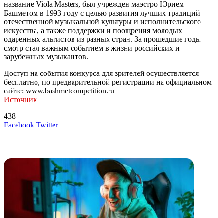
название Viola Masters, был учрежден маэстро Юрием
Башметом в 1993 году с целью развития лучших традиций
отечественной музыкальной культуры и исполнительского
искусства, а также поддержки и поощрения молодых
одаренных альтистов из разных стран. За прошедшие годы
смотр стал важным событием в жизни российских и
зарубежных музыкантов.
Доступ на события конкурса для зрителей осуществляется
бесплатно, по предварительной регистрации на официальном
сайте: www.bashmetcompetition.ru
Источник
438
LinkedIn
Tumblr
Reddit
Вконтакте
Одноклассники
Skype
Messenger
Messenger
WhatsApp
Telegram
Viber
Line
Поделиться
Печатать
Facebook
Twitter
через
электронную
Похожие радио
почту