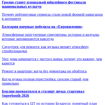
Гродно станет площадкой юбилейного фестиваля
национальных культур
Почему рейтинговые сервисы стали новой формой навигации
в интернете
Болгария впервые победила на «Евровидении»
Атмосферные прогулочные симуляторы: истории и визуалы,
которые запоминаются навсегда
Саундтрек для ремонта: как музыка меняет атмосферу
стройплощадки
Уют дома начинается с чистого ковра: почему это важнее, чем
кажется
Ремонт в квартире: когда без демонтажа не обойтись
Когда нужна полная перестройка: сносим старый дом
правильно
Берлин превратился в столицу звука: стартовал
Superbooth 2026
Как готовиться к ЦТ по истории Беларуси: понятный план