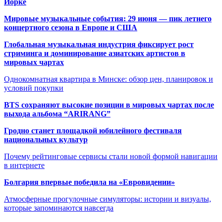
Йорке
Мировые музыкальные события: 29 июня — пик летнего
концертного сезона в Европе и США
Глобальная музыкальная индустрия фиксирует рост
стриминга и доминирование азиатских артистов в
мировых чартах
Однокомнатная квартира в Минске: обзор цен, планировок и
условий покупки
BTS сохраняют высокие позиции в мировых чартах после
выхода альбома “ARIRANG”
Гродно станет площадкой юбилейного фестиваля
национальных культур
Почему рейтинговые сервисы стали новой формой навигации
в интернете
Болгария впервые победила на «Евровидении»
Атмосферные прогулочные симуляторы: истории и визуалы,
которые запоминаются навсегда