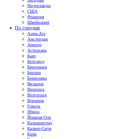
Молдова
Нидерланды
США
Франция
Швейцария
По городам
Алма-Ата
Амстердам
Ареццо
Астрахань
Баар
Белгород
Березники
Берлин
Борисовка
Вильнюс
Винница
Волгоград
Воронеж
Гомель
Ибица
Йошкар-Ола
Калининград
Калвер-Сити
Киев