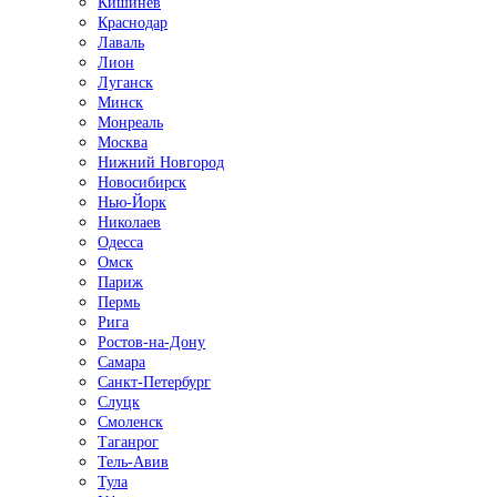
Кишинёв
Краснодар
Лаваль
Лион
Луганск
Минск
Монреаль
Москва
Нижний Новгород
Новосибирск
Нью-Йорк
Николаев
Одесса
Омск
Париж
Пермь
Рига
Ростов-на-Дону
Самара
Санкт-Петербург
Слуцк
Смоленск
Таганрог
Тель-Авив
Тула