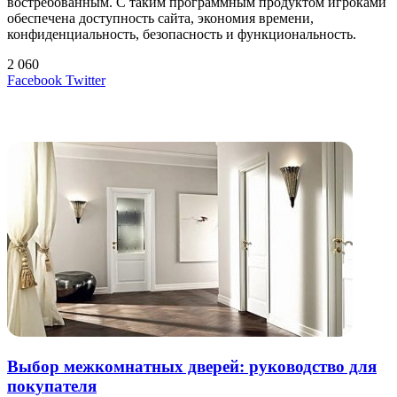
востребованным. С таким программным продуктом игроками
обеспечена доступность сайта, экономия времени,
конфиденциальность, безопасность и функциональность.
2 060
LinkedIn
Tumblr
Reddit
Вконтакте
Одноклассники
Skype
Messenger
Messenger
WhatsApp
Telegram
Viber
Line
Поделиться
Печатать
Facebook
Twitter
через
электронную
Похожие радио
почту
Выбор межкомнатных дверей: руководство для
покупателя