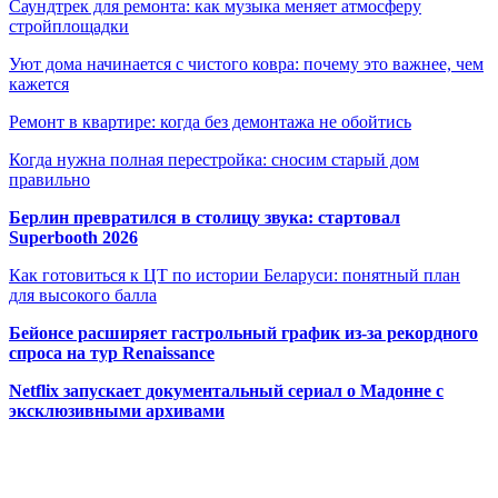
Саундтрек для ремонта: как музыка меняет атмосферу
стройплощадки
Уют дома начинается с чистого ковра: почему это важнее, чем
кажется
Ремонт в квартире: когда без демонтажа не обойтись
Когда нужна полная перестройка: сносим старый дом
правильно
Берлин превратился в столицу звука: стартовал
Superbooth 2026
Как готовиться к ЦТ по истории Беларуси: понятный план
для высокого балла
Бейонсе расширяет гастрольный график из-за рекордного
спроса на тур Renaissance
Netflix запускает документальный сериал о Мадонне с
эксклюзивными архивами
Радио по странам