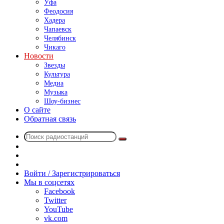
Уфа
Феодосия
Хадера
Чапаевск
Челябинск
Чикаго
Новости
Звезды
Культура
Медиа
Музыка
Шоу-бизнес
О сайте
Обратная связь
Поиск
Switch
радиостанций
skin
Sidebar
Случайное
радио
Войти / Зарегистрироваться
Мы в соцсетях
Facebook
Twitter
YouTube
vk.com