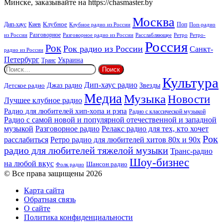
Минске, заказывайте на https://chasmaster.by
Москва
Киев
Клубное
Дип-хаус
Поп
Поп-радио
Клубное радио из России
из России
Разговорное
Расслабляющее
Ретро
Разговорное радио из России
Ретро-
Россия
Рок
Рок радио из России
Санкт-
радио из России
Петербург
Украина
Транс
Найти:
Культура
Дип-хаус радио
Детское радио
Джаз радио
Звезды
Медиа
Музыка
Новости
Лучшее клубное радио
Радио для любителей хип-хопа и рэпа
Радио с классической музыкой
Радио с самой новой и популярной отечественной и западной
музыкой
Разговорное радио
Релакс радио для тех, кто хочет
Рок
расслабиться
Ретро радио для любителей хитов 80х и 90х
радио для любителей тяжелой музыки
Транс-радио
Шоу-бизнес
на любой вкус
Шансон радио
Фолк радио
© Все права защищены 2026
Карта сайта
Обратная связь
О сайте
Политика конфиденциальности