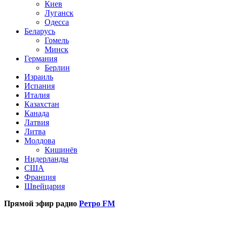
Киев
Луганск
Одесса
Беларусь
Гомель
Минск
Германия
Берлин
Израиль
Испания
Италия
Казахстан
Канада
Латвия
Литва
Молдова
Кишинёв
Нидерланды
США
Франция
Швейцария
Прямой эфир радио
Ретро FM
Популярные радиостанции