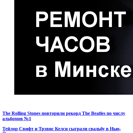
The Rolling Stones повторили рекорд The Beatles по числу
альбомов №1
Тейлор Свифт и Трэвис Келси сыграли свадьбу в Нью-