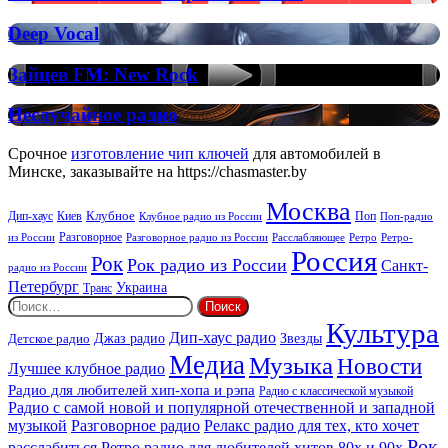
FM:
Deep
Deep
Deep Vocal
Vocal
Vocal
House
Зайцев
Зайцев FM: New Rock
FM:
New
Неслучайное
Неслучайное радио
Rock
радио
Срочное
изготовление чип ключей
для автомобилей в
Минске, заказывайте на https://chasmaster.by
Москва
Киев
Клубное
Дип-хаус
Поп
Поп-радио
Клубное радио из России
из России
Разговорное
Расслабляющее
Ретро
Разговорное радио из России
Ретро-
Россия
Рок
Рок радио из России
Санкт-
радио из России
Петербург
Украина
Транс
Найти:
Культура
Дип-хаус радио
Детское радио
Джаз радио
Звезды
Медиа
Музыка
Новости
Лучшее клубное радио
Радио для любителей хип-хопа и рэпа
Радио с классической музыкой
Радио с самой новой и популярной отечественной и западной
музыкой
Разговорное радио
Релакс радио для тех, кто хочет
Рок
расслабиться
Ретро радио для любителей хитов 80х и 90х