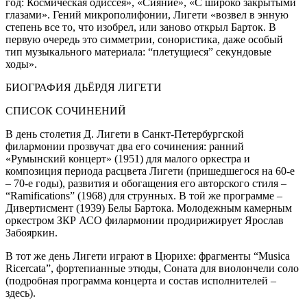
год: Космическая одиссея», «Сияние», «С широко закрытыми
глазами». Гений микрополифонии, Лигети «возвел в энную
степень все то, что изобрел, или заново открыл Барток. В
первую очередь это симметрии, сонористика, даже особый
тип музыкального материала: “плетущиеся” секундовые
ходы».
БИОГРАФИЯ ДЬЁРДЯ ЛИГЕТИ
СПИСОК СОЧИНЕНИЙ
В день столетия Д. Лигети в Санкт-Петербургской
филармонии прозвучат два его сочинения: ранний
«Румынский концерт» (1951) для малого оркестра и
композиция периода расцвета Лигети (пришедшегося на 60-е
– 70-е годы), развития и обогащения его авторского стиля –
“Ramifications” (1968) для струнных. В той же программе –
Дивертисмент (1939) Белы Бартока. Молодежным камерным
оркестром ЗКР АСО филармонии продирижирует Ярослав
Забояркин.
В тот же день Лигети играют в Цюрихе: фрагменты “Musica
Ricercata”, фортепианные этюды, Соната для виолончели соло
(подробная программа концерта и состав исполнителей –
здесь).