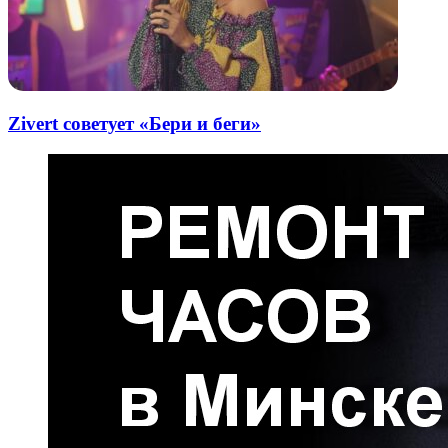
Zivert советует «Бери и беги»