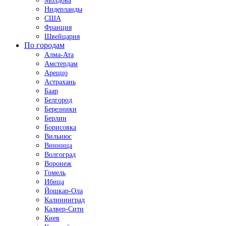
Молдова
Нидерланды
США
Франция
Швейцария
По городам
Алма-Ата
Амстердам
Ареццо
Астрахань
Баар
Белгород
Березники
Берлин
Борисовка
Вильнюс
Винница
Волгоград
Воронеж
Гомель
Ибица
Йошкар-Ола
Калининград
Калвер-Сити
Киев