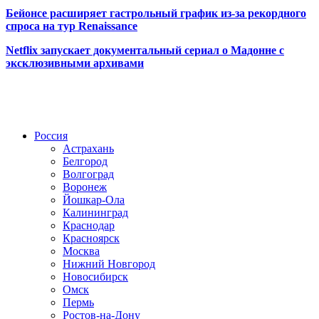
Бейонсе расширяет гастрольный график из-за рекордного
спроса на тур Renaissance
Netflix запускает документальный сериал о Мадонне с
эксклюзивными архивами
Радио по странам
Россия
Астрахань
Белгород
Волгоград
Воронеж
Йошкар-Ола
Калининград
Краснодар
Красноярск
Москва
Нижний Новгород
Новосибирск
Омск
Пермь
Ростов-на-Дону