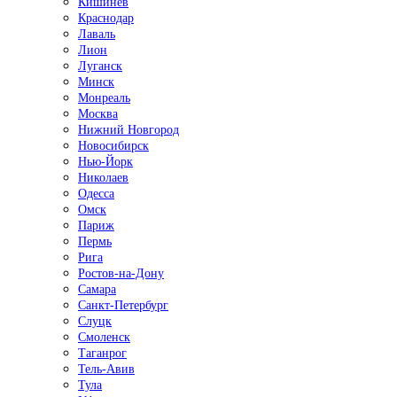
Кишинёв
Краснодар
Лаваль
Лион
Луганск
Минск
Монреаль
Москва
Нижний Новгород
Новосибирск
Нью-Йорк
Николаев
Одесса
Омск
Париж
Пермь
Рига
Ростов-на-Дону
Самара
Санкт-Петербург
Слуцк
Смоленск
Таганрог
Тель-Авив
Тула