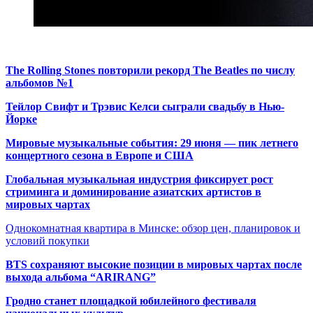
The Rolling Stones повторили рекорд The Beatles по числу
альбомов №1
Тейлор Свифт и Трэвис Келси сыграли свадьбу в Нью-
Йорке
Мировые музыкальные события: 29 июня — пик летнего
концертного сезона в Европе и США
Глобальная музыкальная индустрия фиксирует рост
стриминга и доминирование азиатских артистов в
мировых чартах
Однокомнатная квартира в Минске: обзор цен, планировок и
условий покупки
BTS сохраняют высокие позиции в мировых чартах после
выхода альбома “ARIRANG”
Гродно станет площадкой юбилейного фестиваля