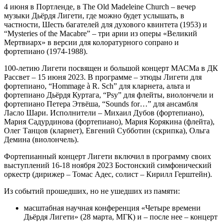
4 июня в Портленде, в The Old Madeleine Church – вечер
музыки Дьёрдя Лигети, где можно будет услышать, в
частности, Шесть багателей для духового квинтета (1953) и
“Mysteries of the Macabre” – три арии из оперы «Великий
Мертвиарх» в версии для колоратурного сопрано и
фортепиано (1974-1988).
100-летию Лигети посвящен и большой концерт МАСМа в ДК
Рассвет – 15 июня 2023. В программе – этюды Лигети для
фортепиано, “Hommage à R. Sch” для кларнета, альта и
фортепиано Дьёрдя Куртага, “Psy” для флейты, виолончели и
фортепиано Петера Этвёша, “Sounds for…” для ансамбля
Ласло Шари. Исполнители – Михаил Дубов (фортепиано),
Мария Садурдинова (фортепиано), Мария Корякина (флейта),
Олег Танцов (кларнет), Евгений Субботин (скрипка), Ольга
Демина (виолончель).
Фортепианный концерт Лигети включил в программу своих
выступлений 16-18 ноября 2023 Бостонский симфонический
оркестр (дирижер – Томас Адес, солист – Кирилл Герштейн).
Из событий прошедших, но не ушедших из памяти:
масштабная научная конференция «Четыре времени
Дьёрдя Лигети» (28 марта, МГК) и – после нее – концерт