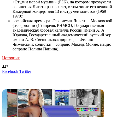
«Студии новой музыки» (РЗК), на котором прозвучали
сочинения Лигети разных лет, в том числе его великий
Камерный концерт для 13 инструменталистов (1969-
1970);
российская премьера «Реквиема» Лигети в Московской
филармонии (15 апреля; РНМСО, Государственная
академическая хоровая капелла России имени А. А.
Юрлова, Государственный академический русский хор
имени А. В. Свешникова; дирижер – Филипп
Чижевский; солистки – сопрано Македа Монне, меццо-
сопрано Полина Панина).
Источник
443
LinkedIn
Tumblr
Reddit
Вконтакте
Одноклассники
Skype
Messenger
Messenger
WhatsApp
Telegram
Viber
Line
Поделиться
Печатать
Facebook
Twitter
через
электронную
Похожие радио
почту