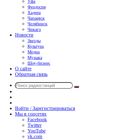
Уфа
Феодосия
Хадера
Чапаевск
Челябинск
Чикаго
Новости
Звезды
Культура
Медиа
Музыка
Шоу-бизнес
О сайте
Обратная связь
Поиск
Switch
радиостанций
skin
Sidebar
Случайное
радио
Войти / Зарегистрироваться
Мы в соцсетях
Facebook
Twitter
YouTube
vk.com