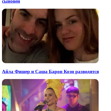
сыновей
Айла Фишер и Саша Барон Коэн разводятся