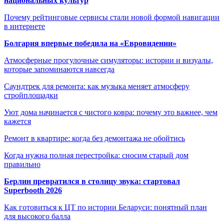
национальных культур
Почему рейтинговые сервисы стали новой формой навигации
в интернете
Болгария впервые победила на «Евровидении»
Атмосферные прогулочные симуляторы: истории и визуалы,
которые запоминаются навсегда
Саундтрек для ремонта: как музыка меняет атмосферу
стройплощадки
Уют дома начинается с чистого ковра: почему это важнее, чем
кажется
Ремонт в квартире: когда без демонтажа не обойтись
Когда нужна полная перестройка: сносим старый дом
правильно
Берлин превратился в столицу звука: стартовал
Superbooth 2026
Как готовиться к ЦТ по истории Беларуси: понятный план
для высокого балла