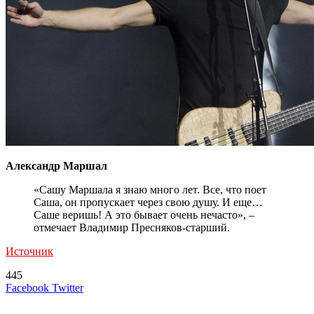
Александр Маршал
«Сашу Маршала я знаю много лет. Все, что поет
Саша, он пропускает через свою душу. И еще…
Саше веришь! А это бывает очень нечасто», –
отмечает Владимир Пресняков-старший.
Источник
445
LinkedIn
Tumblr
Reddit
Вконтакте
Одноклассники
Skype
Messenger
Messenger
WhatsApp
Telegram
Viber
Line
Поделиться
Печатать
Facebook
Twitter
через
электронную