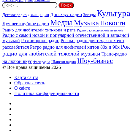
Найти:
Культура
Дип-хаус радио
Детское радио
Джаз радио
Звезды
Медиа
Музыка
Новости
Лучшее клубное радио
Радио для любителей хип-хопа и рэпа
Радио с классической музыкой
Радио с самой новой и популярной отечественной и западной
музыкой
Разговорное радио
Релакс радио для тех, кто хочет
Рок
расслабиться
Ретро радио для любителей хитов 80х и 90х
радио для любителей тяжелой музыки
Транс-радио
Шоу-бизнес
на любой вкус
Шансон радио
Фолк радио
© Все права защищены 2026
Карта сайта
Обратная связь
О сайте
Политика конфиденциальности
Facebook
Twitter
YouTube
vk.com
Одноклассники
Telegram