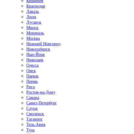
Кишинёв
Краснодар
Лаваль
Лион
Луганск
Минск
Монреаль
Москва
Нижний Новгород
Новосибирск
Нью-Йорк
Николаев
Одесса
Омск
Париж
Пермь
Рига
Ростов-на-Дону
Самара
Санкт-Петербург
Слуцк
Смоленск
Таганрог
Тель-Авив
Тула