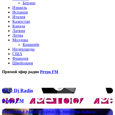
Берлин
Израиль
Испания
Италия
Казахстан
Канада
Латвия
Литва
Молдова
Кишинёв
Нидерланды
США
Франция
Швейцария
Прямой эфир радио
Ретро FM
Популярные радиостанции
PRO
PRO Dj Radio
Dj
Radio
Ретро
Ретро FM
FM
Политика
Политика вывода средств, минимальные