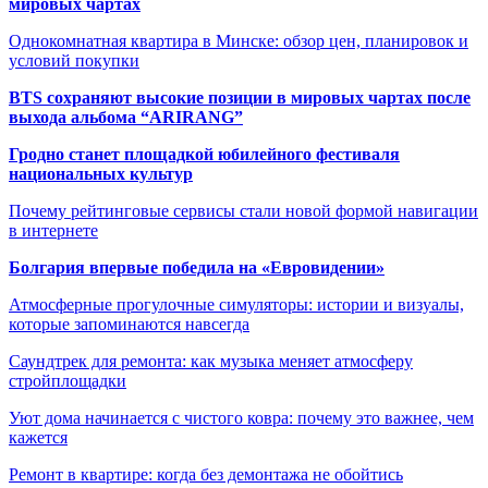
мировых чартах
Однокомнатная квартира в Минске: обзор цен, планировок и
условий покупки
BTS сохраняют высокие позиции в мировых чартах после
выхода альбома “ARIRANG”
Гродно станет площадкой юбилейного фестиваля
национальных культур
Почему рейтинговые сервисы стали новой формой навигации
в интернете
Болгария впервые победила на «Евровидении»
Атмосферные прогулочные симуляторы: истории и визуалы,
которые запоминаются навсегда
Саундтрек для ремонта: как музыка меняет атмосферу
стройплощадки
Уют дома начинается с чистого ковра: почему это важнее, чем
кажется
Ремонт в квартире: когда без демонтажа не обойтись