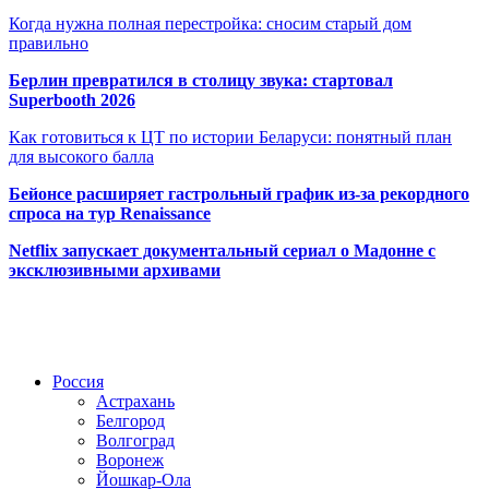
Когда нужна полная перестройка: сносим старый дом
правильно
Берлин превратился в столицу звука: стартовал
Superbooth 2026
Как готовиться к ЦТ по истории Беларуси: понятный план
для высокого балла
Бейонсе расширяет гастрольный график из-за рекордного
спроса на тур Renaissance
Netflix запускает документальный сериал о Мадонне с
эксклюзивными архивами
Радио по странам
Россия
Астрахань
Белгород
Волгоград
Воронеж
Йошкар-Ола