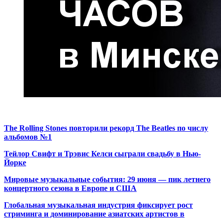
The Rolling Stones повторили рекорд The Beatles по числу
альбомов №1
Тейлор Свифт и Трэвис Келси сыграли свадьбу в Нью-
Йорке
Мировые музыкальные события: 29 июня — пик летнего
концертного сезона в Европе и США
Глобальная музыкальная индустрия фиксирует рост
стриминга и доминирование азиатских артистов в