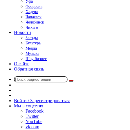
Уфа
Феодосия
Хадера
Чапаевск
Челябинск
Чикаго
Новости
Звезды
Культура
Медиа
Музыка
Шоу-бизнес
О сайте
Обратная связь
Поиск
Switch
радиостанций
skin
Sidebar
Случайное
радио
Войти / Зарегистрироваться
Мы в соцсетях
Facebook
Twitter
YouTube
vk.com