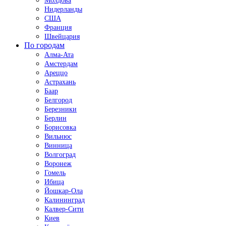
Молдова
Нидерланды
США
Франция
Швейцария
По городам
Алма-Ата
Амстердам
Ареццо
Астрахань
Баар
Белгород
Березники
Берлин
Борисовка
Вильнюс
Винница
Волгоград
Воронеж
Гомель
Ибица
Йошкар-Ола
Калининград
Калвер-Сити
Киев