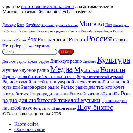
Срочное
изготовление чип ключей
для автомобилей в
Минске, заказывайте на https://chasmaster.by
Москва
Киев
Клубное
Дип-хаус
Поп
Поп-радио
Клубное радио из России
из России
Разговорное
Расслабляющее
Ретро
Разговорное радио из России
Ретро-
Россия
Рок
Рок радио из России
Санкт-
радио из России
Петербург
Украина
Транс
Найти:
Культура
Дип-хаус радио
Детское радио
Джаз радио
Звезды
Медиа
Музыка
Новости
Лучшее клубное радио
Радио для любителей хип-хопа и рэпа
Радио с классической музыкой
Радио с самой новой и популярной отечественной и западной
музыкой
Разговорное радио
Релакс радио для тех, кто хочет
Рок
расслабиться
Ретро радио для любителей хитов 80х и 90х
радио для любителей тяжелой музыки
Транс-радио
Шоу-бизнес
на любой вкус
Шансон радио
Фолк радио
© Все права защищены 2026
Карта сайта
Обратная связь