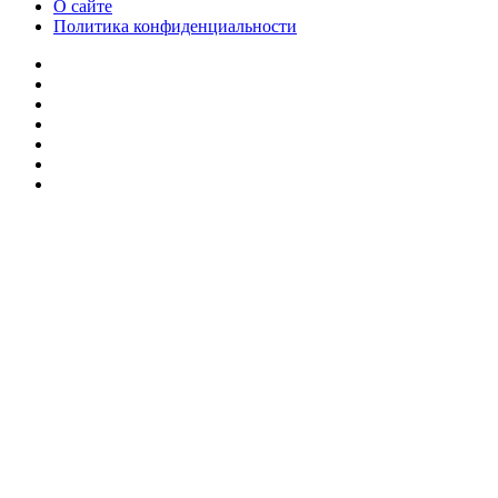
О сайте
Политика конфиденциальности
Facebook
Twitter
YouTube
vk.com
Одноклассники
Telegram
RSS
Кнопка
«Наверх»