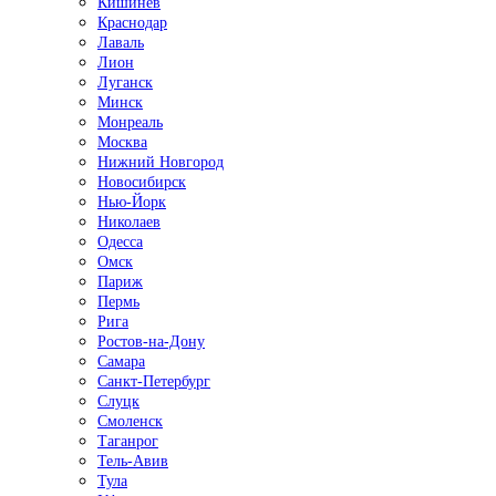
Кишинёв
Краснодар
Лаваль
Лион
Луганск
Минск
Монреаль
Москва
Нижний Новгород
Новосибирск
Нью-Йорк
Николаев
Одесса
Омск
Париж
Пермь
Рига
Ростов-на-Дону
Самара
Санкт-Петербург
Слуцк
Смоленск
Таганрог
Тель-Авив
Тула