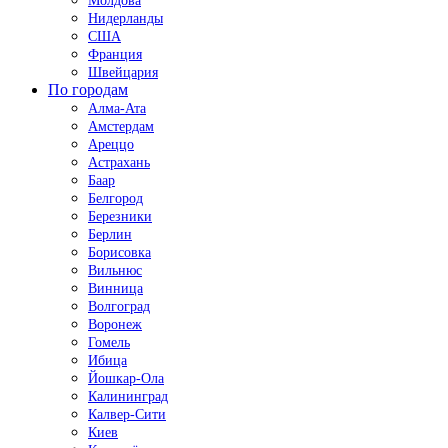
Молдова
Нидерланды
США
Франция
Швейцария
По городам
Алма-Ата
Амстердам
Ареццо
Астрахань
Баар
Белгород
Березники
Берлин
Борисовка
Вильнюс
Винница
Волгоград
Воронеж
Гомель
Ибица
Йошкар-Ола
Калининград
Калвер-Сити
Киев