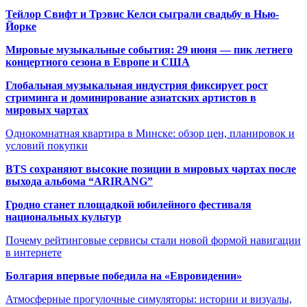
Тейлор Свифт и Трэвис Келси сыграли свадьбу в Нью-
Йорке
Мировые музыкальные события: 29 июня — пик летнего
концертного сезона в Европе и США
Глобальная музыкальная индустрия фиксирует рост
стриминга и доминирование азиатских артистов в
мировых чартах
Однокомнатная квартира в Минске: обзор цен, планировок и
условий покупки
BTS сохраняют высокие позиции в мировых чартах после
выхода альбома “ARIRANG”
Гродно станет площадкой юбилейного фестиваля
национальных культур
Почему рейтинговые сервисы стали новой формой навигации
в интернете
Болгария впервые победила на «Евровидении»
Атмосферные прогулочные симуляторы: истории и визуалы,