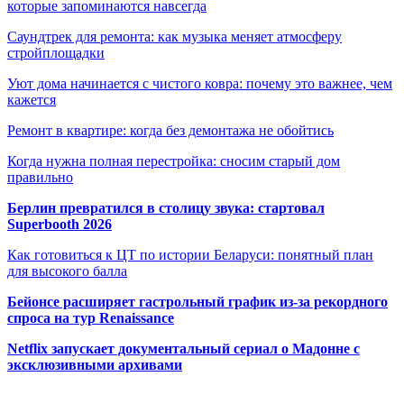
которые запоминаются навсегда
Саундтрек для ремонта: как музыка меняет атмосферу
стройплощадки
Уют дома начинается с чистого ковра: почему это важнее, чем
кажется
Ремонт в квартире: когда без демонтажа не обойтись
Когда нужна полная перестройка: сносим старый дом
правильно
Берлин превратился в столицу звука: стартовал
Superbooth 2026
Как готовиться к ЦТ по истории Беларуси: понятный план
для высокого балла
Бейонсе расширяет гастрольный график из-за рекордного
спроса на тур Renaissance
Netflix запускает документальный сериал о Мадонне с
эксклюзивными архивами