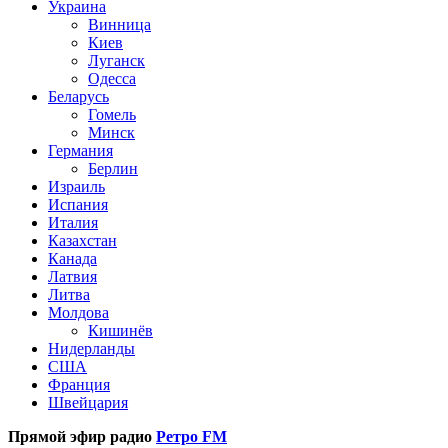
Украина
Винница
Киев
Луганск
Одесса
Беларусь
Гомель
Минск
Германия
Берлин
Израиль
Испания
Италия
Казахстан
Канада
Латвия
Литва
Молдова
Кишинёв
Нидерланды
США
Франция
Швейцария
Прямой эфир радио
Ретро FM