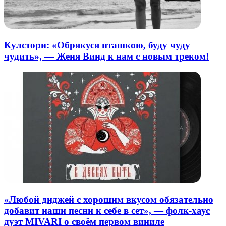
Кулстори: «Обрякуся пташкою, буду чуду
чудить», — Женя Винд к нам с новым треком!
«Любой диджей с хорошим вкусом обязательно
добавит наши песни к себе в сет», — фолк-хаус
дуэт MIVARI о своём первом виниле