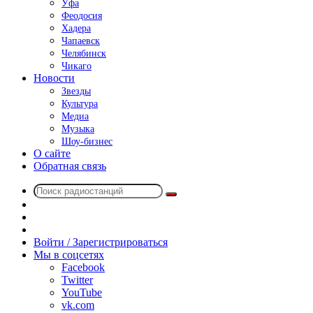
Уфа
Феодосия
Хадера
Чапаевск
Челябинск
Чикаго
Новости
Звезды
Культура
Медиа
Музыка
Шоу-бизнес
О сайте
Обратная связь
Поиск
Switch
радиостанций
skin
Sidebar
Случайное
радио
Войти / Зарегистрироваться
Мы в соцсетях
Facebook
Twitter
YouTube
vk.com