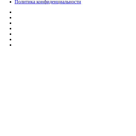
Политика конфиденциальности
Facebook
Twitter
YouTube
vk.com
Одноклассники
Telegram
RSS
Кнопка
«Наверх»