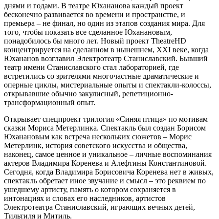
днями и годами. В театре Юхананова каждый проект
бесконечно развивается во времени и пространстве, и
премьера – не финал, но один из этапов создания мира. Для
того, чтобы показать все сделанное Юханановым,
понадобилось бы много лет. Новый проект TheatreHD
концентрируется на сделанном в нынешнем, XXI веке, когда
Юхананов возглавил Электротеатр Станиславский. Бывший
театр имени Станиславского стал лабораторией, где
встретились со зрителями многочастные драматические и
оперные циклы, мистериальные опыты и спектакли-колоссы,
открывавшие обычно закулисный, репетиционно-
трансформационный опыт.
Открывает спецпроект трилогия «Синяя птица» по мотивам
сказки Мориса Метерлинка. Спектакль был создан Борисом
Юханановым как встреча нескольких сюжетов – Морис
Метерлинк, история советского искусства и общества,
наконец, самое ценное и уникальное – личные воспоминания
актеров Владимира Коренева и Алефтины Константиновой.
Сегодня, когда Владимира Борисовича Коренева нет в живых,
спектакль обретает иное звучание и смысл – это реквием по
ушедшему артисту, память о котором сохраняется в
интонациях и словах его наследников, артистов
Электротеатра Станиславский, играющих вечных детей,
Тильтиля и Митиль.