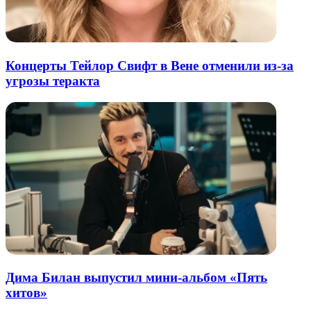
Концерты Тейлор Свифт в Вене отменили из-за
угрозы теракта
Дима Билан выпустил мини-альбом «Пять
хитов»