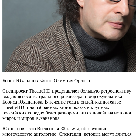
Борис Юхананов. Фото: Олимпия Орлова
Спецпроект TheatreHD представляет большую ретроспективу
выдающегося театрального режиссера и видеохудожника
Бориса Юхананова. В течение года в онлайн-кинотеатре
TheatreHD и на избранных кинопоказах в крупных
российских городах будет разворачиваться новейшая история
мифов и миров Юхананова.
Юхананов – это Вселенная. Фильмы, образующие
многочасовую антологию. Спектакли, которые могут длиться