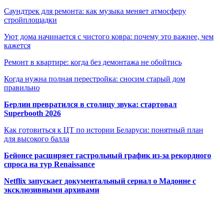
Саундтрек для ремонта: как музыка меняет атмосферу
стройплощадки
Уют дома начинается с чистого ковра: почему это важнее, чем
кажется
Ремонт в квартире: когда без демонтажа не обойтись
Когда нужна полная перестройка: сносим старый дом
правильно
Берлин превратился в столицу звука: стартовал
Superbooth 2026
Как готовиться к ЦТ по истории Беларуси: понятный план
для высокого балла
Бейонсе расширяет гастрольный график из-за рекордного
спроса на тур Renaissance
Netflix запускает документальный сериал о Мадонне с
эксклюзивными архивами