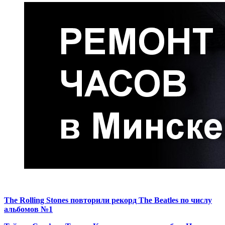
The Rolling Stones повторили рекорд The Beatles по числу
альбомов №1