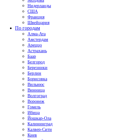
Молдова
Нидерланды
США
Франция
Швейцария
По городам
Алма-Ата
Амстердам
Ареццо
Астрахань
Баар
Белгород
Березники
Берлин
Борисовка
Вильнюс
Винница
Волгоград
Воронеж
Гомель
Ибица
Йошкар-Ола
Калининград
Калвер-Сити
Киев