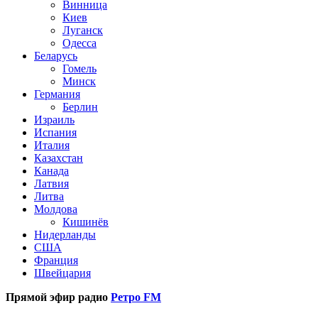
Винница
Киев
Луганск
Одесса
Беларусь
Гомель
Минск
Германия
Берлин
Израиль
Испания
Италия
Казахстан
Канада
Латвия
Литва
Молдова
Кишинёв
Нидерланды
США
Франция
Швейцария
Прямой эфир радио
Ретро FM