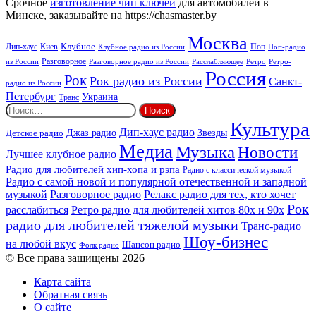
Срочное
изготовление чип ключей
для автомобилей в
Минске, заказывайте на https://chasmaster.by
Москва
Киев
Клубное
Дип-хаус
Поп
Поп-радио
Клубное радио из России
из России
Разговорное
Расслабляющее
Ретро
Разговорное радио из России
Ретро-
Россия
Рок
Рок радио из России
Санкт-
радио из России
Петербург
Украина
Транс
Найти:
Культура
Дип-хаус радио
Детское радио
Джаз радио
Звезды
Медиа
Музыка
Новости
Лучшее клубное радио
Радио для любителей хип-хопа и рэпа
Радио с классической музыкой
Радио с самой новой и популярной отечественной и западной
музыкой
Разговорное радио
Релакс радио для тех, кто хочет
Рок
расслабиться
Ретро радио для любителей хитов 80х и 90х
радио для любителей тяжелой музыки
Транс-радио
Шоу-бизнес
на любой вкус
Шансон радио
Фолк радио
© Все права защищены 2026
Карта сайта
Обратная связь
О сайте