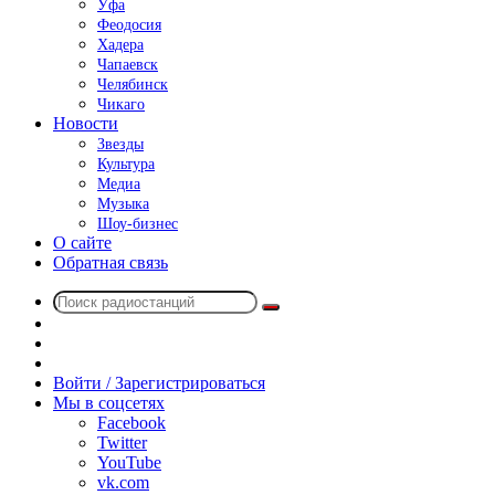
Уфа
Феодосия
Хадера
Чапаевск
Челябинск
Чикаго
Новости
Звезды
Культура
Медиа
Музыка
Шоу-бизнес
О сайте
Обратная связь
Поиск
Switch
радиостанций
skin
Sidebar
Случайное
радио
Войти / Зарегистрироваться
Мы в соцсетях
Facebook
Twitter
YouTube
vk.com