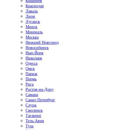
Кишинёв
Краснодар
Лаваль
Лион
Луганск
Минск
Монреаль
Москва
Нижний Новгород
Новосибирск
Нью-Йорк
Николаев
Одесса
Омск
Париж
Пермь
Рига
Ростов-на-Дону
Самара
Санкт-Петербург
Слуцк
Смоленск
Таганрог
Тель-Авив
Тула