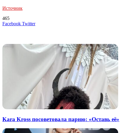
Источник
465
LinkedIn
Tumblr
Reddit
Вконтакте
Одноклассники
Skype
Messenger
Messenger
WhatsApp
Telegram
Viber
Line
Поделиться
Печатать
Facebook
Twitter
через
электронную
Похожие радио
почту
Kara Kross посоветовала парню: «Оставь её»