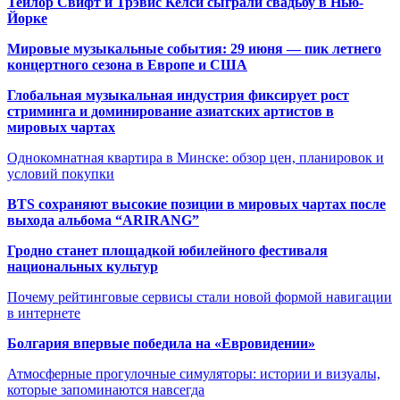
Тейлор Свифт и Трэвис Келси сыграли свадьбу в Нью-
Йорке
Мировые музыкальные события: 29 июня — пик летнего
концертного сезона в Европе и США
Глобальная музыкальная индустрия фиксирует рост
стриминга и доминирование азиатских артистов в
мировых чартах
Однокомнатная квартира в Минске: обзор цен, планировок и
условий покупки
BTS сохраняют высокие позиции в мировых чартах после
выхода альбома “ARIRANG”
Гродно станет площадкой юбилейного фестиваля
национальных культур
Почему рейтинговые сервисы стали новой формой навигации
в интернете
Болгария впервые победила на «Евровидении»
Атмосферные прогулочные симуляторы: истории и визуалы,
которые запоминаются навсегда