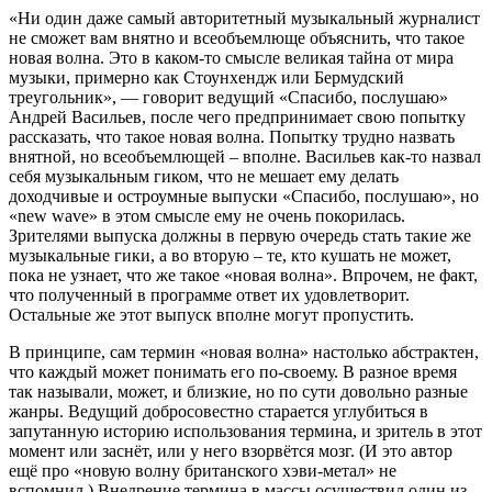
«Ни один даже самый авторитетный музыкальный журналист
не сможет вам внятно и всеобъемлюще объяснить, что такое
новая волна. Это в каком-то смысле великая тайна от мира
музыки, примерно как Стоунхендж или Бермудский
треугольник», — говорит ведущий «Спасибо, послушаю»
Андрей Васильев, после чего предпринимает свою попытку
рассказать, что такое новая волна. Попытку трудно назвать
внятной, но всеобъемлющей – вполне. Васильев как-то назвал
себя музыкальным гиком, что не мешает ему делать
доходчивые и остроумные выпуски «Спасибо, послушаю», но
«new wave» в этом смысле ему не очень покорилась.
Зрителями выпуска должны в первую очередь стать такие же
музыкальные гики, а во вторую – те, кто кушать не может,
пока не узнает, что же такое «новая волна». Впрочем, не факт,
что полученный в программе ответ их удовлетворит.
Остальные же этот выпуск вполне могут пропустить.
В принципе, сам термин «новая волна» настолько абстрактен,
что каждый может понимать его по-своему. В разное время
так называли, может, и близкие, но по сути довольно разные
жанры. Ведущий добросовестно старается углубиться в
запутанную историю использования термина, и зритель в этот
момент или заснёт, или у него взорвётся мозг. (И это автор
ещё про «новую волну британского хэви-метал» не
вспомнил.) Внедрение термина в массы осуществил один из