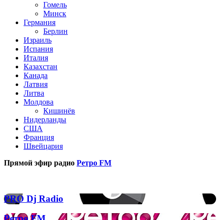
Гомель
Минск
Германия
Берлин
Израиль
Испания
Италия
Казахстан
Канада
Латвия
Литва
Молдова
Кишинёв
Нидерланды
США
Франция
Швейцария
Прямой эфир радио
Ретро FM
Популярные радиостанции
PRO
PRO Dj Radio
Dj
Radio
Ретро
Ретро FM