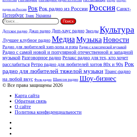
из России
Разговорное
Расслабляющее
Ретро
Разговорное радио из России
Ретро-
Россия
Рок
Рок радио из России
Санкт-
радио из России
Петербург
Украина
Транс
Найти:
Культура
Дип-хаус радио
Детское радио
Джаз радио
Звезды
Медиа
Музыка
Новости
Лучшее клубное радио
Радио для любителей хип-хопа и рэпа
Радио с классической музыкой
Радио с самой новой и популярной отечественной и западной
музыкой
Разговорное радио
Релакс радио для тех, кто хочет
Рок
расслабиться
Ретро радио для любителей хитов 80х и 90х
радио для любителей тяжелой музыки
Транс-радио
Шоу-бизнес
на любой вкус
Шансон радио
Фолк радио
© Все права защищены 2026
Карта сайта
Обратная связь
О сайте
Политика конфиденциальности
Facebook
Twitter
YouTube