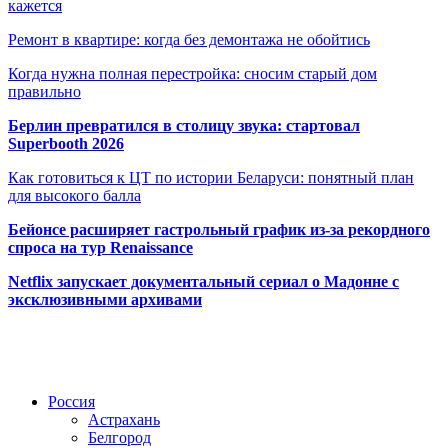
кажется
Ремонт в квартире: когда без демонтажа не обойтись
Когда нужна полная перестройка: сносим старый дом
правильно
Берлин превратился в столицу звука: стартовал
Superbooth 2026
Как готовиться к ЦТ по истории Беларуси: понятный план
для высокого балла
Бейонсе расширяет гастрольный график из-за рекордного
спроса на тур Renaissance
Netflix запускает документальный сериал о Мадонне с
эксклюзивными архивами
Радио по странам
Россия
Астрахань
Белгород