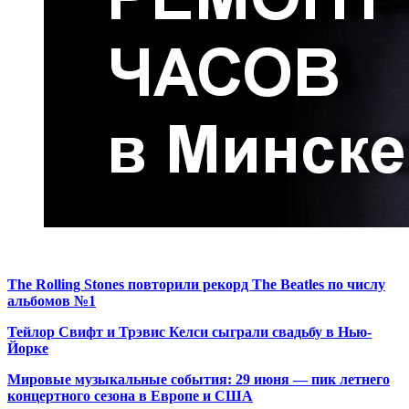
The Rolling Stones повторили рекорд The Beatles по числу
альбомов №1
Тейлор Свифт и Трэвис Келси сыграли свадьбу в Нью-
Йорке
Мировые музыкальные события: 29 июня — пик летнего
концертного сезона в Европе и США