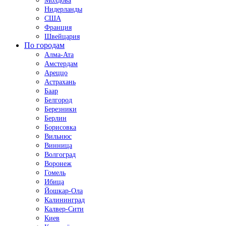
Молдова
Нидерланды
США
Франция
Швейцария
По городам
Алма-Ата
Амстердам
Ареццо
Астрахань
Баар
Белгород
Березники
Берлин
Борисовка
Вильнюс
Винница
Волгоград
Воронеж
Гомель
Ибица
Йошкар-Ола
Калининград
Калвер-Сити
Киев