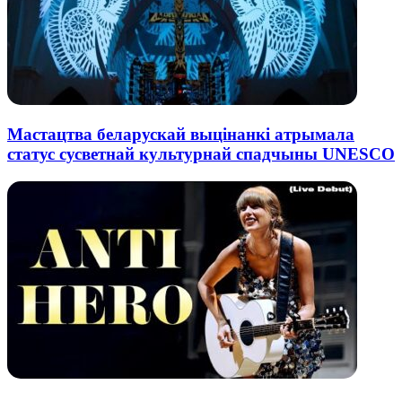
Мастацтва беларускай выцінанкі атрымала
статус сусветнай культурнай спадчыны UNESCO