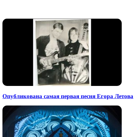
через
электронную
Похожие радио
почту
Опубликована самая первая песня Егора Летова