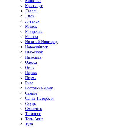
Кишинёв
Краснодар
Лаваль
Лион
Луганск
Минск
Монреаль
Москва
Нижний Новгород
Новосибирск
Нью-Йорк
Николаев
Одесса
Омск
Париж
Пермь
Рига
Ростов-на-Дону
Самара
Санкт-Петербург
Слуцк
Смоленск
Таганрог
Тель-Авив
Тула