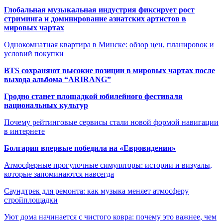
Глобальная музыкальная индустрия фиксирует рост
стриминга и доминирование азиатских артистов в
мировых чартах
Однокомнатная квартира в Минске: обзор цен, планировок и
условий покупки
BTS сохраняют высокие позиции в мировых чартах после
выхода альбома “ARIRANG”
Гродно станет площадкой юбилейного фестиваля
национальных культур
Почему рейтинговые сервисы стали новой формой навигации
в интернете
Болгария впервые победила на «Евровидении»
Атмосферные прогулочные симуляторы: истории и визуалы,
которые запоминаются навсегда
Саундтрек для ремонта: как музыка меняет атмосферу
стройплощадки
Уют дома начинается с чистого ковра: почему это важнее, чем