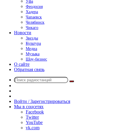
Уфа
Феодосия
Хадера
Чапаевск
Челябинск
Чикаго
Новости
Звезды
Культура
Медиа
Музыка
Шоу-бизнес
О сайте
Обратная связь
Поиск
Switch
радиостанций
skin
Sidebar
Случайное
радио
Войти / Зарегистрироваться
Мы в соцсетях
Facebook
Twitter
YouTube
vk.com