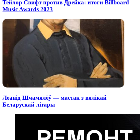
Тейлор Свифт против Дрейка: итоги Billboard
Music Awards 2023
Леанід Шчамялёў — мастак з вялікай
Беларускай літары