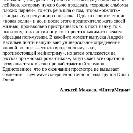
лейблов, которому нужно было продавать «хорошие альбомы
плохих парней», то есть речь шла о том, чтобы «обелить»
скандальную репутацию панк-рока. Однако словосочетание
«новая волна» и до, и после этого предпочитало жить своей
жизнью, произвольно пристраиваясь то к пост-панку, то к
нью-попу, то к синти-попу, то к просто к каким-то свежим
образцам поп-музыки. В какой-то момент выпуска Андрей
Васильев почти нащупывает универсальное определение
«новой волны» — что-то вроде «поп-музыки,
противостоящей мейнстриму», но затем отвлекается на
рассказ про «новых романтиков», запутывает всё обратно и
возвращается к мысли про «абстрактный термин».
Единственное, что по окончании просмотра не вызывает
сомнений – new wave совершенно точно играла группа Duran
Duran.
Алексей Мажаев, «ИнтерМедиа»