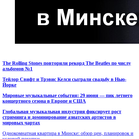
The Rolling Stones повторили рекорд The Beatles по числу
альбомов №1
Тейлор Свифт и Трэвис Келси сыграли свадьбу в Нью-
Йорке
Мировые музыкальные события: 29 июня — пик летнего
концертного сезона в Европе и США
Глобальная музыкальная индустрия фиксирует рост
стриминга и доминирование азиатских артистов в
мировых чартах
Однокомнатная квартира в Минске: обзор цен, планировок и
условий покупки