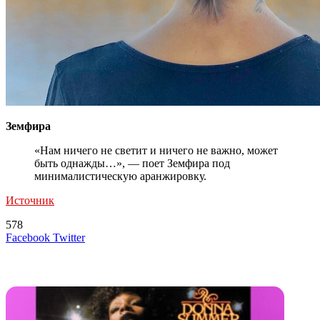
Земфира
«Нам ничего не светит и ничего не важно, может
быть однажды…», — поет Земфира под
минималистическую аранжировку.
Источник
578
LinkedIn
Tumblr
Reddit
Вконтакте
Одноклассники
Skype
Messenger
Messenger
WhatsApp
Telegram
Viber
Line
Поделиться
Печатать
Facebook
Twitter
через
электронную
Похожие радио
почту