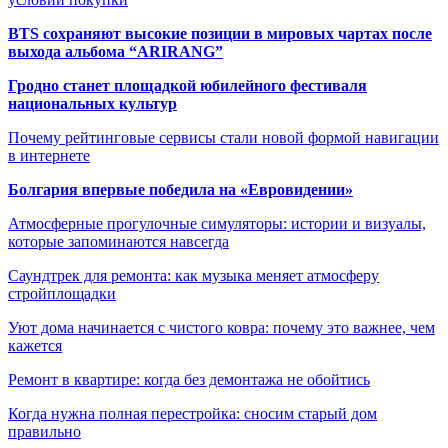
BTS сохраняют высокие позиции в мировых чартах после
выхода альбома “ARIRANG”
Гродно станет площадкой юбилейного фестиваля
национальных культур
Почему рейтинговые сервисы стали новой формой навигации
в интернете
Болгария впервые победила на «Евровидении»
Атмосферные прогулочные симуляторы: истории и визуалы,
которые запоминаются навсегда
Саундтрек для ремонта: как музыка меняет атмосферу
стройплощадки
Уют дома начинается с чистого ковра: почему это важнее, чем
кажется
Ремонт в квартире: когда без демонтажа не обойтись
Когда нужна полная перестройка: сносим старый дом
правильно