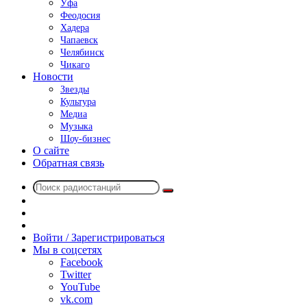
Уфа
Феодосия
Хадера
Чапаевск
Челябинск
Чикаго
Новости
Звезды
Культура
Медиа
Музыка
Шоу-бизнес
О сайте
Обратная связь
Поиск
Switch
радиостанций
skin
Sidebar
Случайное
радио
Войти / Зарегистрироваться
Мы в соцсетях
Facebook
Twitter
YouTube
vk.com