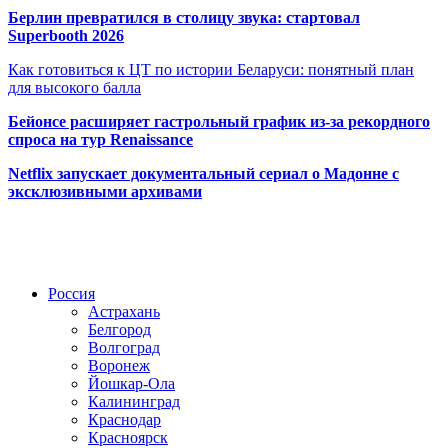
Берлин превратился в столицу звука: стартовал
Superbooth 2026
Как готовиться к ЦТ по истории Беларуси: понятный план
для высокого балла
Бейонсе расширяет гастрольный график из-за рекордного
спроса на тур Renaissance
Netflix запускает документальный сериал о Мадонне с
эксклюзивными архивами
Радио по странам
Россия
Астрахань
Белгород
Волгоград
Воронеж
Йошкар-Ола
Калининград
Краснодар
Красноярск