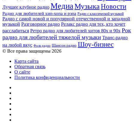
Медиа
Музыка
Новости
Лучшее клубное радио
Радио для любителей хип-хопа и рэпа
Радио с классической музыкой
Радио с самой новой и популярной отечественной и западной
музыкой
Разговорное радио
Релакс радио для тех, кто хочет
Рок
расслабиться
Ретро радио для любителей хитов 80х и 90х
радио для любителей тяжелой музыки
Транс-радио
Шоу-бизнес
на любой вкус
Шансон радио
Фолк радио
© Все права защищены 2026
Карта сайта
Обратная связь
О сайте
Политика конфиденциальности
Facebook
Twitter
YouTube
vk.com
Одноклассники
Telegram
RSS
Кнопка