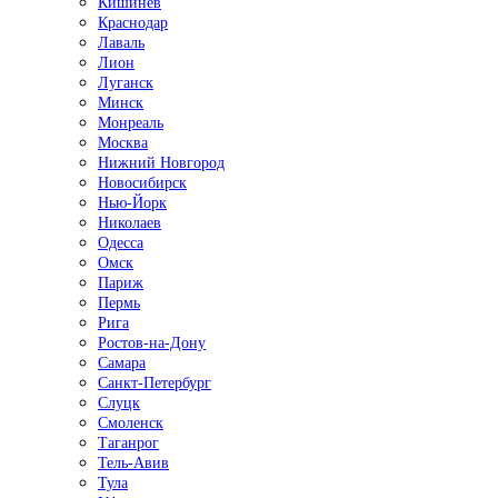
Кишинёв
Краснодар
Лаваль
Лион
Луганск
Минск
Монреаль
Москва
Нижний Новгород
Новосибирск
Нью-Йорк
Николаев
Одесса
Омск
Париж
Пермь
Рига
Ростов-на-Дону
Самара
Санкт-Петербург
Слуцк
Смоленск
Таганрог
Тель-Авив
Тула