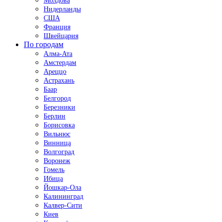
Молдова
Нидерланды
США
Франция
Швейцария
По городам
Алма-Ата
Амстердам
Ареццо
Астрахань
Баар
Белгород
Березники
Берлин
Борисовка
Вильнюс
Винница
Волгоград
Воронеж
Гомель
Ибица
Йошкар-Ола
Калининград
Калвер-Сити
Киев