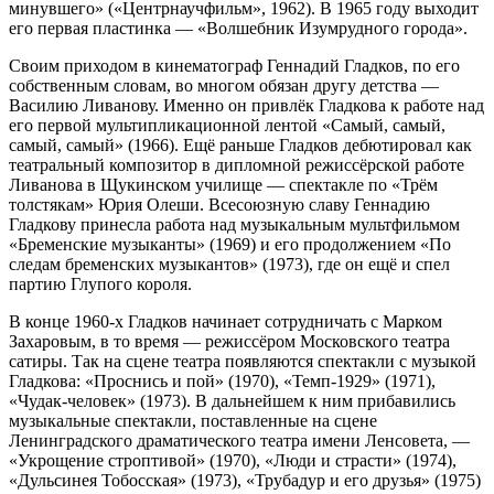
минувшего» («Центрнаучфильм», 1962). В 1965 году выходит
его первая пластинка — «Волшебник Изумрудного города».
Своим приходом в кинематограф Геннадий Гладков, по его
собственным словам, во многом обязан другу детства —
Василию Ливанову. Именно он привлёк Гладкова к работе над
его первой мультипликационной лентой «Самый, самый,
самый, самый» (1966). Ещё раньше Гладков дебютировал как
театральный композитор в дипломной режиссёрской работе
Ливанова в Щукинском училище — спектакле по «Трём
толстякам» Юрия Олеши. Всесоюзную славу Геннадию
Гладкову принесла работа над музыкальным мультфильмом
«Бременские музыканты» (1969) и его продолжением «По
следам бременских музыкантов» (1973), где он ещё и спел
партию Глупого короля.
В конце 1960-х Гладков начинает сотрудничать с Марком
Захаровым, в то время — режиссёром Московского театра
сатиры. Так на сцене театра появляются спектакли с музыкой
Гладкова: «Проснись и пой» (1970), «Темп-1929» (1971),
«Чудак-человек» (1973). В дальнейшем к ним прибавились
музыкальные спектакли, поставленные на сцене
Ленинградского драматического театра имени Ленсовета, —
«Укрощение строптивой» (1970), «Люди и страсти» (1974),
«Дульсинея Тобосская» (1973), «Трубадур и его друзья» (1975)