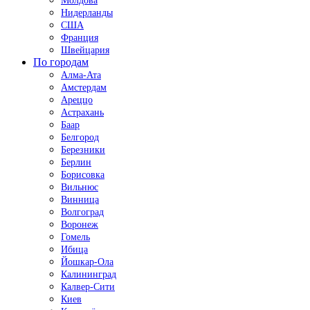
Молдова
Нидерланды
США
Франция
Швейцария
По городам
Алма-Ата
Амстердам
Ареццо
Астрахань
Баар
Белгород
Березники
Берлин
Борисовка
Вильнюс
Винница
Волгоград
Воронеж
Гомель
Ибица
Йошкар-Ола
Калининград
Калвер-Сити
Киев