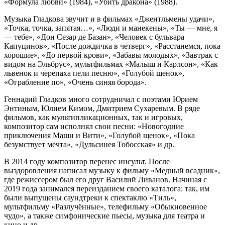
«Формула любви» (1984), «Убить дракона» (1988).
Музыка Гладкова звучит и в фильмах «Джентльмены удачи»,
«Точка, точка, запятая…», «Люди и манекены», «Ты — мне, я
— тебе», «Дон Сезар де Базан», «Человек с бульвара
Капуцинов», «После дождичка в четверг», «Расстанемся, пока
хорошие», «До первой крови», «Забавы молодых», «Завтрак с
видом на Эльбрус», мультфильмах «Малыш и Карлсон», «Как
львенок и черепаха пели песню», «Голубой щенок»,
«Ограбление по», «Очень синяя борода».
Геннадий Гладков много сотрудничал с поэтами Юрием
Энтиным, Юлием Кимом, Дмитрием Сухаревым. В ряде
фильмов, как мультипликационных, так и игровых,
композитор сам исполнял свои песни: «Новогодние
приключения Маши и Вити», «Голубой щенок», «Пока
безумствует мечта», «Дульсинея Тобосская» и др.
В 2014 году композитор перенес инсульт. После
выздоровления написал музыку к фильму «Медный всадник»,
где режиссером был его друг Василий Ливанов. Начиная с
2019 года занимался переизданием своего каталога: так, им
были выпущены саундтреки к спектаклю «Тиль»,
мультфильму «Разлучённые», телефильму «Обыкновенное
чудо», а также симфонические пьесы, музыка для театра и
кино и др.