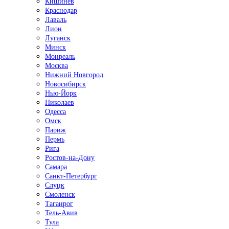
Кишинёв
Краснодар
Лаваль
Лион
Луганск
Минск
Монреаль
Москва
Нижний Новгород
Новосибирск
Нью-Йорк
Николаев
Одесса
Омск
Париж
Пермь
Рига
Ростов-на-Дону
Самара
Санкт-Петербург
Слуцк
Смоленск
Таганрог
Тель-Авив
Тула