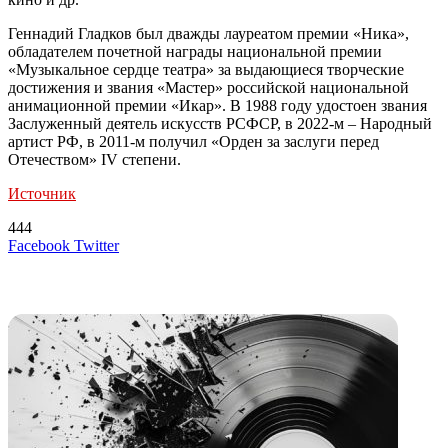
Геннадий Гладков был дважды лауреатом премии «Ника»,
обладателем почетной награды национальной премии
«Музыкальное сердце театра» за выдающиеся творческие
достижения и звания «Мастер» российской национальной
анимационной премии «Икар». В 1988 году удостоен звания
Заслуженный деятель искусств РСФСР, в 2022-м – Народный
артист РФ, в 2011-м получил «Орден за заслуги перед
Отечеством» IV степени.
Источник
444
LinkedIn
Tumblr
Reddit
Вконтакте
Одноклассники
Skype
Messenger
Messenger
WhatsApp
Telegram
Viber
Line
Поделиться
Печатать
Facebook
Twitter
через
электронную
Похожие радио
почту