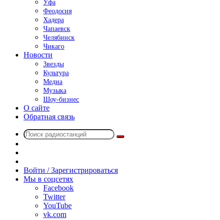
Уфа
Феодосия
Хадера
Чапаевск
Челябинск
Чикаго
Новости
Звезды
Культура
Медиа
Музыка
Шоу-бизнес
О сайте
Обратная связь
Поиск
Switch
радиостанций
skin
Sidebar
Случайное
радио
Войти / Зарегистрироваться
Мы в соцсетях
Facebook
Twitter
YouTube
vk.com