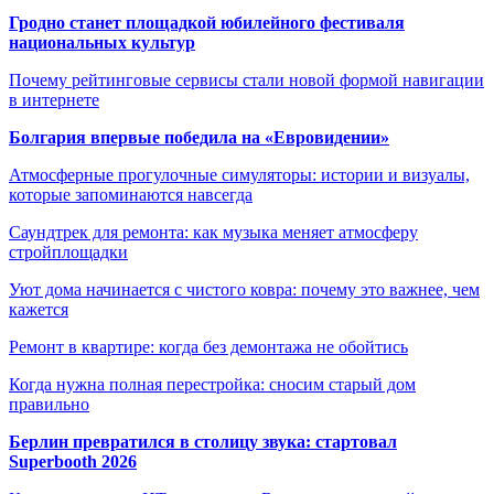
Гродно станет площадкой юбилейного фестиваля
национальных культур
Почему рейтинговые сервисы стали новой формой навигации
в интернете
Болгария впервые победила на «Евровидении»
Атмосферные прогулочные симуляторы: истории и визуалы,
которые запоминаются навсегда
Саундтрек для ремонта: как музыка меняет атмосферу
стройплощадки
Уют дома начинается с чистого ковра: почему это важнее, чем
кажется
Ремонт в квартире: когда без демонтажа не обойтись
Когда нужна полная перестройка: сносим старый дом
правильно
Берлин превратился в столицу звука: стартовал
Superbooth 2026