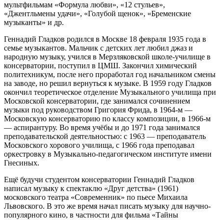
мультфильмам «Формула любви», «12 стульев»,
«Джентльмены удачи», «Голубой щенок», «Бременские
музыканты» и др.
Геннадий Гладков родился в Москве 18 февраля 1935 года в
семье музыкантов. Мальчик с детских лет любил джаз и
народную музыку, учился в Мерзляковской школе-училище в
консерватории, поступил в ЦМШ. Закончил химический
политехникум, после него проработал год начальником смены
на заводе, но решил вернуться к музыке. В 1959 году Гладков
окончил теоретическое отделение Музыкального училища при
Московской консерватории, где занимался сочинением
музыки под руководством Григория Фрида, в 1964-м —
Московскую консерваторию по классу композиции, в 1966-м
— аспирантуру. Во время учёбы и до 1971 года занимался
преподавательской деятельностью: c 1963 — преподаватель
Московского хорового училища, c 1966 года преподавал
оркестровку в Музыкально-педагогическом институте имени
Гнесиных.
Ещё будучи студентом консерватории Геннадий Гладков
написал музыку к спектаклю «Друг детства» (1961)
московского театра «Современник» по пьесе Михаила
Львовского. В это же время начал писать музыку для научно-
популярного кино, в частности для фильма «Тайны