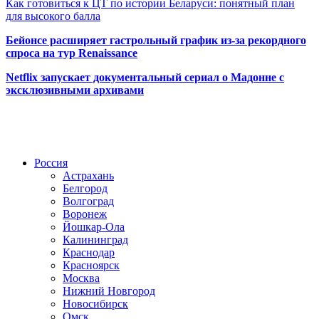
Как готовиться к ЦТ по истории Беларуси: понятный план
для высокого балла
Бейонсе расширяет гастрольный график из-за рекордного
спроса на тур Renaissance
Netflix запускает документальный сериал о Мадонне с
эксклюзивными архивами
Радио по странам
Россия
Астрахань
Белгород
Волгоград
Воронеж
Йошкар-Ола
Калининград
Краснодар
Красноярск
Москва
Нижний Новгород
Новосибирск
Омск