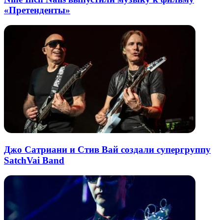
«Претенденты»
Джо Сатриани и Стив Вай создали супергруппу
SatchVai Band