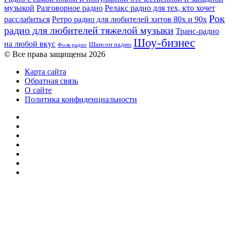
музыкой
Разговорное радио
Релакс радио для тех, кто хочет
Рок
расслабиться
Ретро радио для любителей хитов 80х и 90х
радио для любителей тяжелой музыки
Транс-радио
Шоу-бизнес
на любой вкус
Шансон радио
Фолк радио
© Все права защищены 2026
Карта сайта
Обратная связь
О сайте
Политика конфиденциальности
Facebook
Twitter
YouTube
vk.com
Одноклассники
Telegram
RSS
Кнопка
«Наверх»