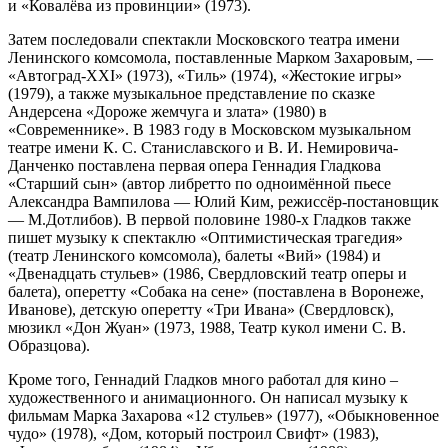
и «Ковалёва из провинции» (1973).
Затем последовали спектакли Московского театра имени
Ленинского комсомола, поставленные Марком Захаровым, —
«Автоград-XXI» (1973), «Тиль» (1974), «Жестокие игры»
(1979), а также музыкальное представление по сказке
Андерсена «Дороже жемчуга и злата» (1980) в
«Современнике». В 1983 году в Московском музыкальном
театре имени К. С. Станиславского и В. И. Немировича-
Данченко поставлена первая опера Геннадия Гладкова
«Старший сын» (автор либретто по одноимённой пьесе
Александра Вампилова — Юлий Ким, режиссёр-постановщик
— М.Дотлибов). В первой половине 1980-х Гладков также
пишет музыку к спектаклю «Оптимистическая трагедия»
(театр Ленинского комсомола), балеты «Вий» (1984) и
«Двенадцать стульев» (1986, Свердловский театр оперы и
балета), оперетту «Собака на сене» (поставлена в Воронеже,
Иванове), детскую оперетту «Три Ивана» (Свердловск),
мюзикл «Дон Жуан» (1973, 1988, Театр кукол имени С. В.
Образцова).
Кроме того, Геннадий Гладков много работал для кино –
художественного и анимационного. Он написал музыку к
фильмам Марка Захарова «12 стульев» (1977), «Обыкновенное
чудо» (1978), «Дом, который построил Свифт» (1983),