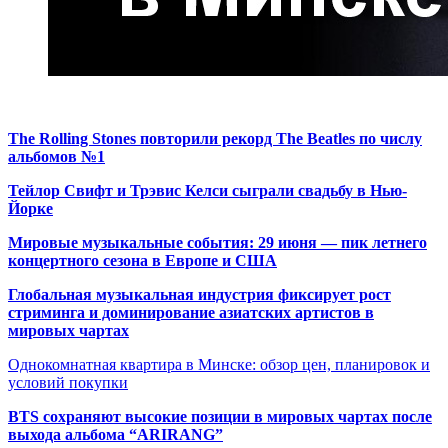
The Rolling Stones повторили рекорд The Beatles по числу
альбомов №1
Тейлор Свифт и Трэвис Келси сыграли свадьбу в Нью-
Йорке
Мировые музыкальные события: 29 июня — пик летнего
концертного сезона в Европе и США
Глобальная музыкальная индустрия фиксирует рост
стриминга и доминирование азиатских артистов в
мировых чартах
Однокомнатная квартира в Минске: обзор цен, планировок и
условий покупки
BTS сохраняют высокие позиции в мировых чартах после
выхода альбома “ARIRANG”