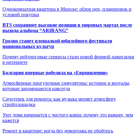
Однокомнатная квартира в Минске: обзор цен, планировок и
условий покупки
BTS сохраняют высокие позиции в мировых чартах после
выхода альбома “ARIRANG”
Гродно станет площадкой юбилейного фестиваля
национальных культур
Почему рейтинговые сервисы стали новой формой навигации
в интернете
Болгария впервые победила на «Евровидении»
Атмосферные прогулочные симуляторы: истории и визуалы,
которые запоминаются навсегда
Саундтрек для ремонта: как музыка меняет атмосферу
стройплощадки
Уют дома начинается с чистого ковра: почему это важнее, чем
кажется
Ремонт в квартире: когда без демонтажа не обойтись