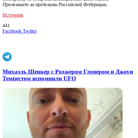
Проживает за пределами Российской Федерации.
Источник
441
LinkedIn
Tumblr
Reddit
Вконтакте
Одноклассники
Skype
Messenger
Messenger
WhatsApp
Telegram
Viber
Line
Поделиться
Печатать
Facebook
Twitter
через
электронную
Похожие радио
почту
Михаэль Шенкер с Роджером Гловером и Джоуи
Темпестом вспомнили UFO