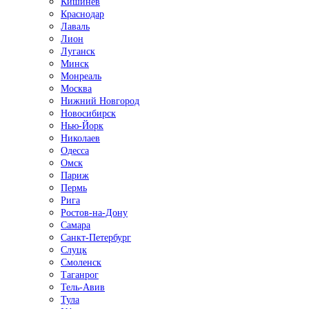
Кишинёв
Краснодар
Лаваль
Лион
Луганск
Минск
Монреаль
Москва
Нижний Новгород
Новосибирск
Нью-Йорк
Николаев
Одесса
Омск
Париж
Пермь
Рига
Ростов-на-Дону
Самара
Санкт-Петербург
Слуцк
Смоленск
Таганрог
Тель-Авив
Тула