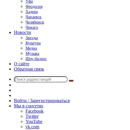
Уфа
Феодосия
Хадера
Чапаевск
Челябинск
Чикаго
Новости
Звезды
Культура
Медиа
Музыка
Шоу-бизнес
О сайте
Обратная связь
Поиск
Switch
радиостанций
skin
Sidebar
Случайное
радио
Войти / Зарегистрироваться
Мы в соцсетях
Facebook
Twitter
YouTube
vk.com