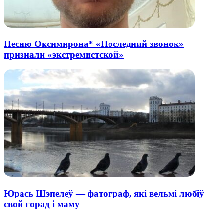
Песню Оксимирона* «Последний звонок»
признали «экстремистской»
Юрась Шэпелеў — фатограф, які вельмі любіў
свой горад і маму