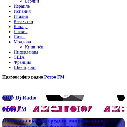
Берлин
Израиль
Испания
Италия
Казахстан
Канада
Латвия
Литва
Молдова
Кишинёв
Нидерланды
США
Франция
Швейцария
Прямой эфир радио
Ретро FM
Популярные радиостанции
PRO
PRO Dj Radio
Dj
Radio
Ретро
Ретро FM
FM
Политика
Политика вывода средств, минимальные
вывода
депозиты и другие финансовые операции