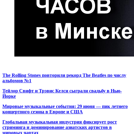
The Rolling Stones повторили рекорд The Beatles по числу
альбомов №1
Тейлор Свифт и Трэвис Келси сыграли свадьбу в Нью-
Йорке
Мировые музыкальные события: 29 июня — пик летнего
концертного сезона в Европе и США
Глобальная музыкальная индустрия фиксирует рост
стриминга и доминирование азиатских артистов в
мировых чартах