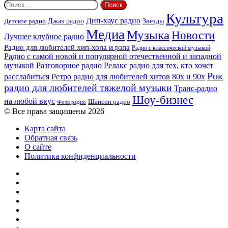
Найти:
Культура
Дип-хаус радио
Детское радио
Джаз радио
Звезды
Медиа
Музыка
Новости
Лучшее клубное радио
Радио для любителей хип-хопа и рэпа
Радио с классической музыкой
Радио с самой новой и популярной отечественной и западной
музыкой
Разговорное радио
Релакс радио для тех, кто хочет
Рок
расслабиться
Ретро радио для любителей хитов 80х и 90х
радио для любителей тяжелой музыки
Транс-радио
Шоу-бизнес
на любой вкус
Шансон радио
Фолк радио
© Все права защищены 2026
Карта сайта
Обратная связь
О сайте
Политика конфиденциальности
Facebook
Twitter
YouTube
vk.com
Одноклассники
Telegram
RSS