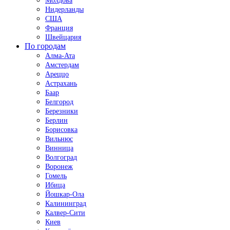
Молдова
Нидерланды
США
Франция
Швейцария
По городам
Алма-Ата
Амстердам
Ареццо
Астрахань
Баар
Белгород
Березники
Берлин
Борисовка
Вильнюс
Винница
Волгоград
Воронеж
Гомель
Ибица
Йошкар-Ола
Калининград
Калвер-Сити
Киев