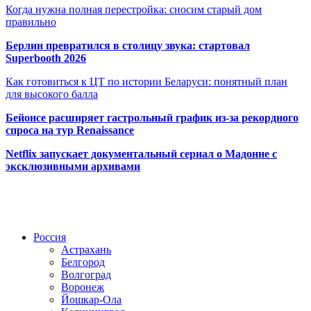
Когда нужна полная перестройка: сносим старый дом
правильно
Берлин превратился в столицу звука: стартовал
Superbooth 2026
Как готовиться к ЦТ по истории Беларуси: понятный план
для высокого балла
Бейонсе расширяет гастрольный график из-за рекордного
спроса на тур Renaissance
Netflix запускает документальный сериал о Мадонне с
эксклюзивными архивами
Радио по странам
Россия
Астрахань
Белгород
Волгоград
Воронеж
Йошкар-Ола